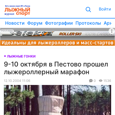
Войти
Новости
Форум
Фотографии
Протоколы
Архи
РЕКЛАМА
ЛЫЖНЫЕ ГОНКИ
9-10 октября в Пестово прошел
лыжероллерный марафон
12.10.2004 11:06
0
1536