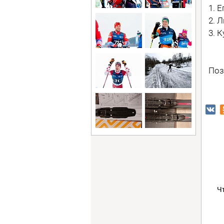
1. 
2. 
3. 
Поз
Ч