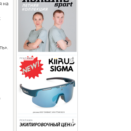
я на
к
ть».
РЕКЛАМА
.
0
РЕКЛАМА