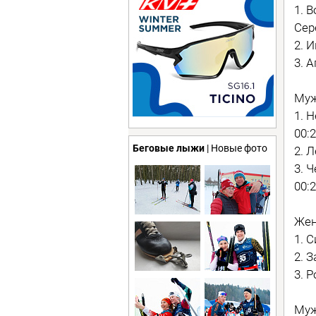
1. 
Сер
2. 
3. 
Муж
1. 
00:2
Беговые лыжи
| Новые фото
2. 
3. 
00:2
Жен
1. 
2. 
3. 
Муж