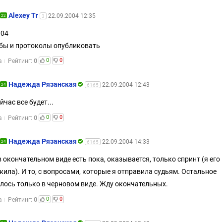
Alexey Tr
22.09.2004 12:35
22
3
.04
бы и протоколы опубликовать
0
0
0
а
Рейтинг:
Надежда Рязанская
22.09.2004 12:43
24
6165
йчас все будет...
0
0
0
а
Рейтинг:
Надежда Рязанская
22.09.2004 14:33
24
6165
в окончательном виде есть пока, оказывается, только спринт (я его
ила). И то, с вопросами, которые я отправила судьям. Остальное
лось только в черновом виде. Жду окончательных.
0
0
0
а
Рейтинг: