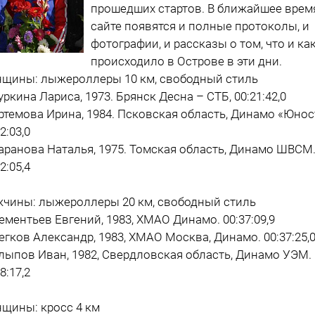
прошедших стартов. В ближайшее врем
сайте появятся и полные протоколы, и
фотографии, и рассказы о том, что и ка
происходило в Острове в эти дни.
щины: лыжероллеры 10 км, свободный стиль
Куркина Лариса, 1973. Брянск Десна – СТБ, 00:21:42,0
Артемова Ирина, 1984. Псковская область, Динамо «Юнос
2:03,0
Баранова Наталья, 1975. Томская область, Динамо ШВСМ
2:05,4
чины: лыжероллеры 20 км, свободный стиль
Дементьев Евгений, 1983, ХМАО Динамо. 00:37:09,9
Легков Александр, 1983, ХМАО Москва, Динамо. 00:37:25,
Алыпов Иван, 1982, Свердловская область, Динамо УЭМ.
8:17,2
щины: кросс 4 км