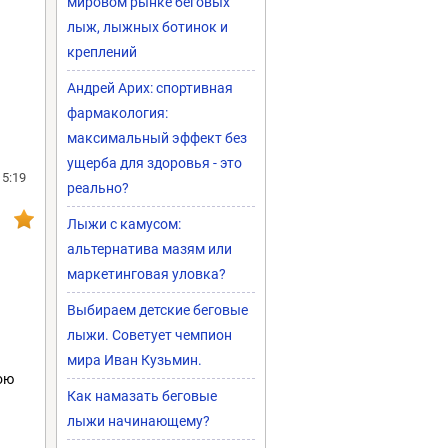
мировом рынке беговых
лыж, лыжных ботинок и
креплений
Андрей Арих: спортивная
фармакология:
максимальный эффект без
ущерба для здоровья - это
15:19
реально?
Лыжи с камусом:
альтернатива мазям или
маркетинговая уловка?
Выбираем детские беговые
лыжи. Советует чемпион
мира Иван Кузьмин.
ою
Как намазать беговые
лыжи начинающему?