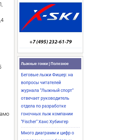
,
,4
Лыжные гонки | Полезное
5
Беговые лыжи Фишер: на
вопросы читателей
журнала "Лыжный спорт"
отвечает руководитель
отдела по разработке
намо
гоночных лыж компании
"Fischer" Ханс Хубингер
Много диаграмм и цифр о