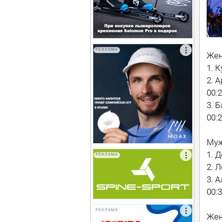
РЕКЛАМА
Жен
1. 
2. 
00:2
3. 
00:2
Муж
1. 
РЕКЛАМА
2. 
3. 
00:3
РЕКЛАМА
Жен