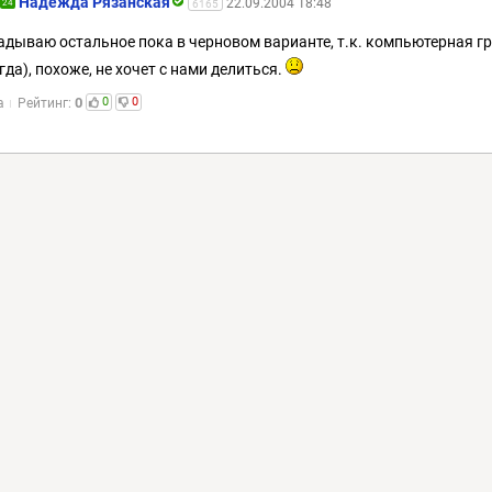
Надежда Рязанская
22.09.2004 18:48
24
6165
дываю остальное пока в черновом варианте, т.к. компьютерная г
гда), похоже, не хочет с нами делиться.
0
0
0
а
Рейтинг: