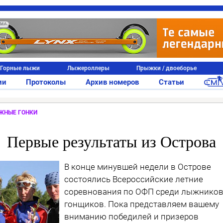
АМА
Горные лыжи
Лыжероллеры
Прыжки / двоеборье
ии
Протоколы
Архив номеров
Статьи
ЖНЫЕ ГОНКИ
Первые результаты из Острова
В конце минувшей недели в Острове
состоялись Всероссийские летние
соревнования по ОФП среди лыжников
гонщиков. Пока представляем вашему
вниманию победилей и призеров