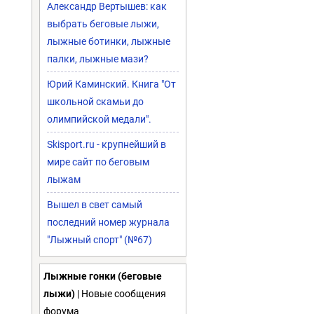
Александр Вертышев: как
выбрать беговые лыжи,
лыжные ботинки, лыжные
палки, лыжные мази?
Юрий Каминский. Книга "От
школьной скамьи до
олимпийской медали".
Skisport.ru - крупнейший в
мире сайт по беговым
лыжам
Вышел в свет самый
последний номер журнала
"Лыжный спорт" (№67)
Лыжные гонки (беговые
лыжи)
| Новые сообщения
форума