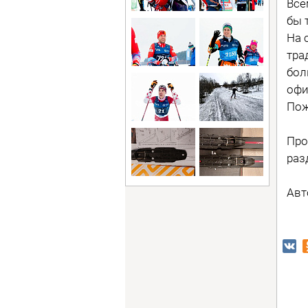
Все
бы 
На 
тра
бол
офи
Пож
Про
раз
Авт