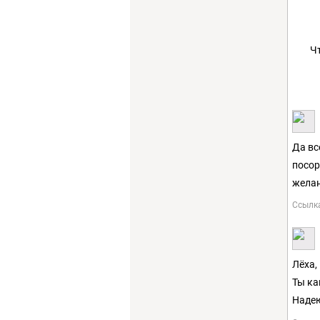
Ч
Да вс
посор
желан
Ссылк
Лёха, 
Ты ка
Наде