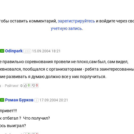
тобы оставить комментарий,
зарегистрируйтесь
и войдите через св
учетную запись
.
Odinpark
15.09.2004 18:21
22
253
е правильно соревнования провели не плохо,сам был, сам видел,
евновался, пообщался с организаторами - ребята заинтересованны
ие развивать я думаю должно все у них порлучиться.
0
0
0
а
Рейтинг:
Роман Бурков
17.09.2004 20:21
23
3
привет!!!
к отбегал ? Что получил?
юсь выиграл?