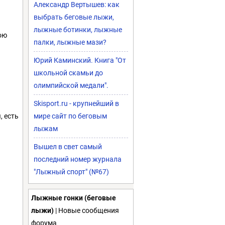
Александр Вертышев: как
выбрать беговые лыжи,
лыжные ботинки, лыжные
ою
палки, лыжные мази?
Юрий Каминский. Книга "От
школьной скамьи до
олимпийской медали".
Skisport.ru - крупнейший в
, есть
мире сайт по беговым
лыжам
Вышел в свет самый
последний номер журнала
"Лыжный спорт" (№67)
Лыжные гонки (беговые
лыжи)
| Новые сообщения
форума