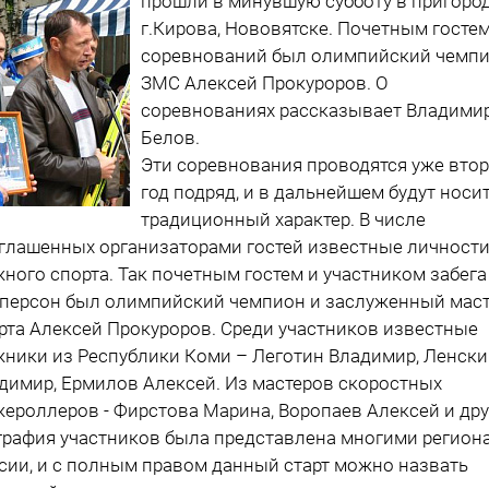
прошли в минувшую субботу в пригоро
г.Кирова, Нововятске. Почетным госте
соревнований был олимпийский чемпи
ЗМС Алексей Прокуроров. О
соревнованиях рассказывает Владими
Белов.
Эти соревнования проводятся уже вто
год подряд, и в дальнейшем будут носи
традиционный характер. В числе
глашенных организаторами гостей известные личност
ного спорта. Так почетным гостем и участником забега
-персон был олимпийский чемпион и заслуженный мас
рта Алексей Прокуроров. Среди участников известные
ники из Республики Коми – Леготин Владимир, Ленски
димир, Ермилов Алексей. Из мастеров скоростных
ероллеров - Фирстова Марина, Воропаев Алексей и дру
графия участников была представлена многими регион
сии, и с полным правом данный старт можно назвать