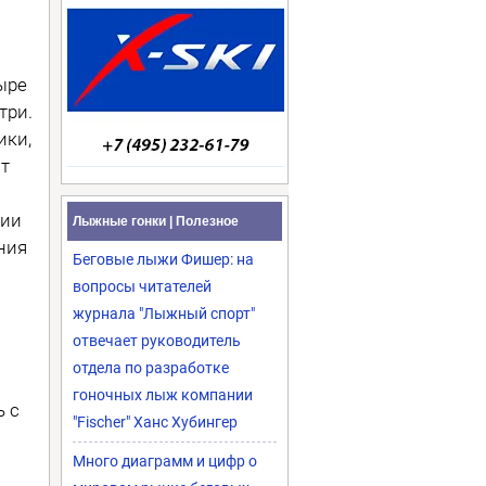
ыре
три.
ики,
ят
сии
Лыжные гонки | Полезное
ния
Беговые лыжи Фишер: на
вопросы читателей
журнала "Лыжный спорт"
отвечает руководитель
отдела по разработке
гоночных лыж компании
 с
"Fischer" Ханс Хубингер
Много диаграмм и цифр о