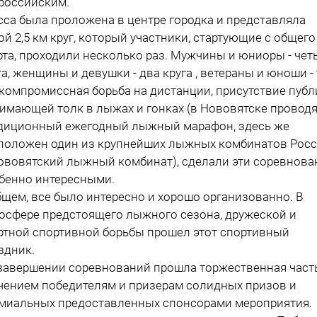
российским.
сса была проложена в центре городка и представляла
ой 2,5 км круг, который участники, стартующие с общего
рта, проходили несколько раз. Мужчины и юниоры - чет
га, женщины и девушки - два круга , ветераны и юноши - 
компромиссная борьба на дистанции, присутствие публ
имающей толк в лыжах и гонках (в Нововятске провод
диционный ежегодный лыжный марафон, здесь же
положен один из крупнейших лыжных комбинатов Рос
ововятский лыжный комбинат), сделали эти соревнова
бенно интересными.
бщем, все было интересно и хорошо организованно. В
осфере предстоящего лыжного сезона, дружеской и
ртной спортивной борьбы прошел этот спортивный
здник.
завершении соревнований прошла торжественная часть
чением победителям и призерам солидных призов и
миальных предоставленных спонсорами мероприятия.