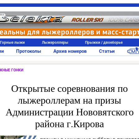
АМА
Горные лыжи
Лыжероллеры
Прыжки / двоеборье
ии
Протоколы
Архив номеров
Статьи
ЖНЫЕ ГОНКИ
Открытые соревнования по
лыжероллерам на призы
Администрации Нововятского
района г.Кирова