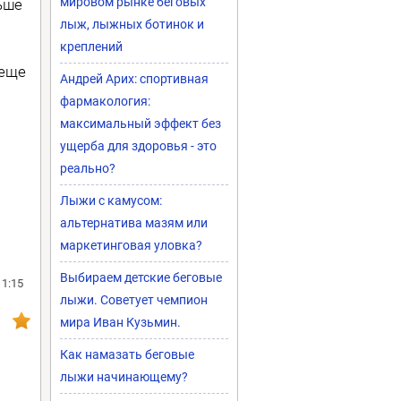
мировом рынке беговых
ьше
лыж, лыжных ботинок и
креплений
 еще
Андрей Арих: спортивная
фармакология:
максимальный эффект без
ущерба для здоровья - это
реально?
Лыжи с камусом:
альтернатива мазям или
маркетинговая уловка?
Выбираем детские беговые
11:15
лыжи. Советует чемпион
мира Иван Кузьмин.
Как намазать беговые
лыжи начинающему?