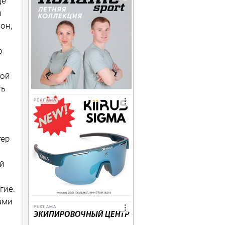
де
м
он,
р
рой
ть
РЕКЛАМА
и
тер
й
гие.
ами
РЕКЛАМА