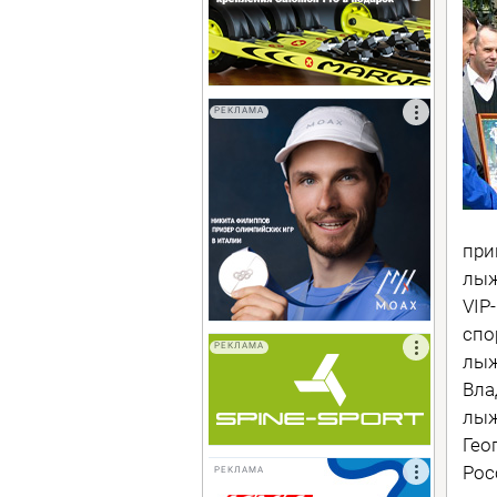
РЕКЛАМА
при
лыж
VIP
спо
РЕКЛАМА
лыж
Вла
лыж
Гео
Рос
РЕКЛАМА