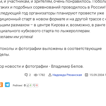
м, и участникам, и зрителям, очень понравилось. Побол
таких и подобных соревнований проводилось в России!
следующий год организаторы планируют провести уже
диционный старт в новом формате и на другой трассе с
ьшим размахом – в центре Кирова и, возможно, в ранге
циального кубкового старта по лыжероллерам.
елаем им успеха!
токолы и фотографии выложены в соответствующие
делы.
ор новости и фотографии - Владимир Белов.
2
1782
Надежда Рязанская
15.09.2004 
0
Рейтинг:
0
0