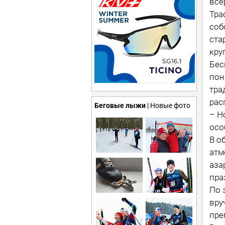
все
Тра
соб
ста
кру
Бес
пон
тра
рас
Беговые лыжи
| Новые фото
– Н
осо
В о
атм
аза
пра
По 
вру
пре