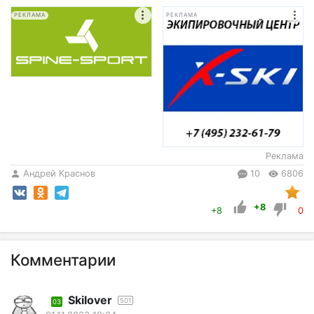
РЕКЛАМА
РЕКЛАМА
Реклама
Андрей Краснов
10
6806
+8
+8
0
Комментарии
Skilover
501
03