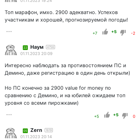
01.11.2023 19:24
Топ марафон, имхо. 2900 адекватно. Успехов
участникам и хорошей, прогнозируемой погоды!
+5
+7
-2
Наум
4756
22
01.11.2023 20:09
Интересно наблюдать за противостоянием ПС и
Демино, даже регистрацию в один день открыли)
Но ПС конечно за 2900 value for money по
сравнению с Демино, и на юбилей ожидаем топ
уровня со всеми пирожками)
+5
+5
0
Zern
1619
05
01.11.2023 20:14