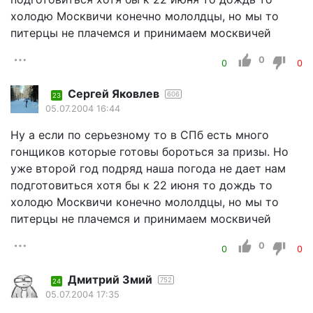
холодю Москвичи конечно мололдцы, но мы то
питерцы не плачемся и принимаем москвичей
0
0
0
Сергей Яковлев
606
23
05.07.2004 16:44
Ну а если по серьезному то в СПб есть много
гонщиков которые готовы бороться за призы. Но
уже второй год подряд наша погода не дает нам
подготовиться хотя бы к 22 июня то дождь то
холодю Москвичи конечно мололдцы, но мы то
питерцы не плачемся и принимаем москвичей
0
0
0
Дмитрий Змий
752
24
05.07.2004 17:35