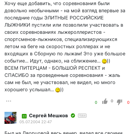
Хочу еще добавить, что соревнования были
довольно необычными - на мой взгляд впервые за
последние годы ЭЛИТНЫЕ РОССИЙСКИЕ
ЛЫЖНИКИ пустили или позволили участвовать в
своих соревнованиях лыжероллеристов -
спортсменов-лыжников, специализирующихся
летом на беге на скоростных роллерах и не
входящих в Сборную по лыжам! Это уже большое
событие... Идут, однако, на сближение...
))
ВСЕМ ПИТЕРЦАМ - БОЛЬШОЙ РЕСПЕКТ и
СПАСИБО за проведенные соревнования - жаль
сам не был, не участвовал, не видел, но много
хорошего услышал...
))
0
0
0
Сергей Мешков
1564
22
05.07.2004 22:47
Был на Дворцовой весь вечер, видел все своими