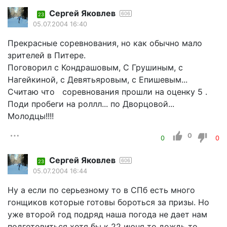
Сергей Яковлев
606
23
05.07.2004 16:40
Прекрасные соревнования, но как обычно мало
зрителей в Питере.
Поговорил с Кондрашовым, С Грушиным, с
Нагейкиной, с Девятьяровым, с Епишевым...
Считаю что соревнования прошли на оценку 5 .
Поди пробеги на роллл... по Дворцовой...
Молодцы!!!!
0
0
0
Сергей Яковлев
606
23
05.07.2004 16:44
Ну а если по серьезному то в СПб есть много
гонщиков которые готовы бороться за призы. Но
уже второй год подряд наша погода не дает нам
подготовиться хотя бы к 22 июня то дождь то