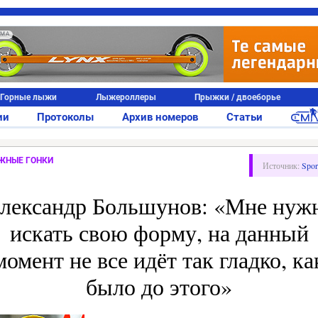
АМА
Горные лыжи
Лыжероллеры
Прыжки / двоеборье
ии
Протоколы
Архив номеров
Статьи
ЖНЫЕ ГОНКИ
Источник:
Spor
лександр Большунов: «Мне нуж
искать свою форму, на данный
момент не все идёт так гладко, ка
было до этого»