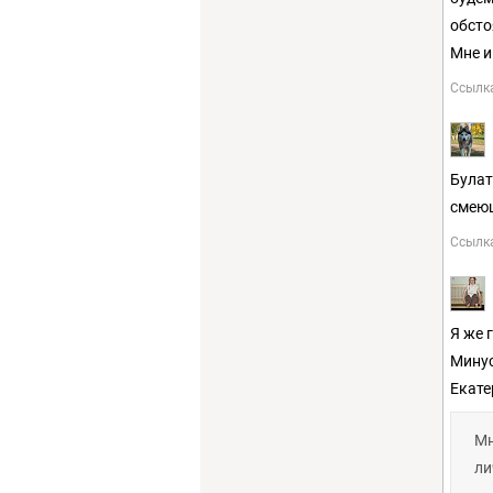
обсто
Мне и
Ссылк
Булат
смеющ
Ссылк
Я же 
Минус
Екате
Мн
ли