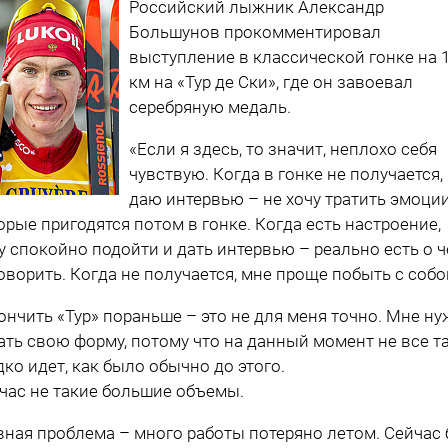
Российский лыжник Александр
Большунов прокомментировал
выступление в классической гонке на 
км на «Тур де Ски», где он завоевал
серебряную медаль.
«Если я здесь, то значит, неплохо себя
чувствую. Когда в гонке не получается, 
даю интервью – не хочу тратить эмоции
орые пригодятся потом в гонке. Когда есть настроение,
у спокойно подойти и дать интервью – реально есть о 
оворить. Когда не получается, мне проще побыть с собо
ончить «Тур» пораньше – это не для меня точно. Мне н
ать свою форму, потому что на данный момент не все т
дко идет, как было обычно до этого.
час не такие большие объемы.
вная проблема – много работы потеряно летом. Сейчас