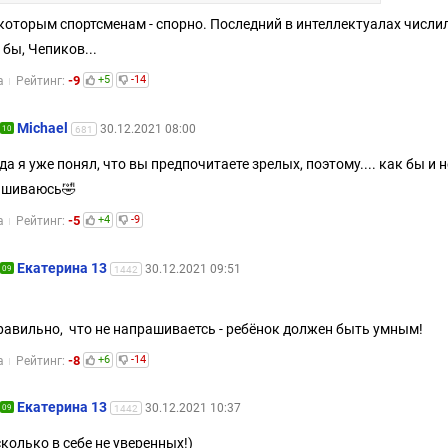
которым спортсменам - спорно. Последний в интеллектуалах числил
 бы, Чепиков...
-9
+5
-14
а
Рейтинг:
Michael
30.12.2021 08:00
10
681
 да я уже понял, что вы предпочитаете зрелых, поэтому.... как бы и н
ашиваюсь🤣
-5
+4
-9
а
Рейтинг:
Екатерина 13
30.12.2021 09:51
09
1442
равильно, что не напрашиваетсь - ребёнок должен быть умным!
-8
+6
-14
а
Рейтинг:
Екатерина 13
30.12.2021 10:37
09
1442
сколько в себе не уверенных!)