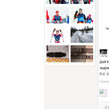
Ч
Дай б
задум
П.С. 
Ссылк
С 