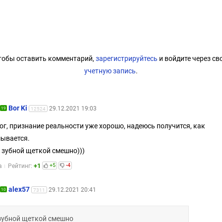
тобы оставить комментарий,
зарегистрируйтесь
и войдите через св
учетную запись
.
Bor Ki
29.12.2021 19:03
19
12524
ог, признание реальности уже хорошо, надеюсь получится, как
ывается.
С зубной щеткой смешно)))
+1
+5
-4
а
Рейтинг:
alex57
29.12.2021 20:41
10
7311
зубной щеткой смешно