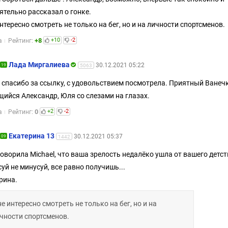
ятельно рассказал о гонке.
нтересно смотреть не только на бег, но и на личности спортсменов.
+8
+10
-2
а
Рейтинг:
Лада Миргалиева
30.12.2021 05:22
19
5063
 спасибо за ссылку, с удовольствием посмотрела. Приятный Ванечк
ийся Александр, Юля со слезами на глазах.
0
+2
-2
а
Рейтинг:
Екатерина 13
30.12.2021 05:37
09
1442
говорила Michael, что ваша зрелость недалёко ушла от вашего детст
уй не минусуй, все равно получишь...
рина.
е интересно смотреть не только на бег, но и на
чности спортсменов.