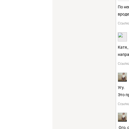
По не
вроде
Ссылк
Катя,
напр
Ссылк
Угу.
Это п
Ссылк
Ого, 