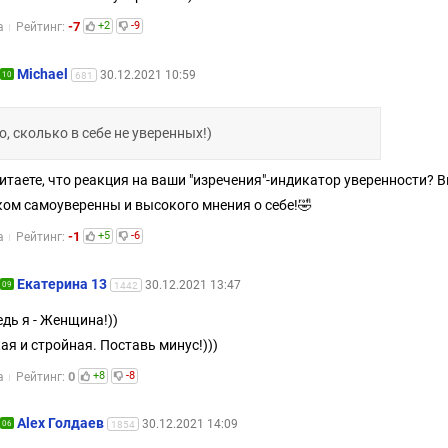
-7
+2
-9
а
Рейтинг:
Michael
30.12.2021 10:59
10
681
о, сколько в себе не уверенных!)
итаете, что реакция на ваши "изречения"-индикатор уверенности? 
ом самоуверенны и высокого мнения о себе!🤣
-1
+5
-6
а
Рейтинг:
Екатерина 13
30.12.2021 13:47
09
1442
едь я - Женщина!))
ая и стройная. Поставь минус!)))
0
+8
-8
а
Рейтинг:
Alex Голдаев
30.12.2021 14:09
06
1854