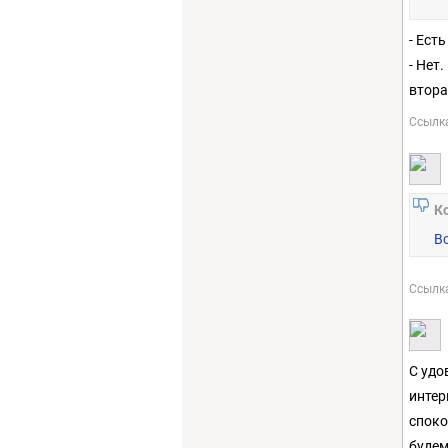
- Ест
- Нет
втора
Ссылк
К
В
Ссылк
С удо
интер
споко
будем