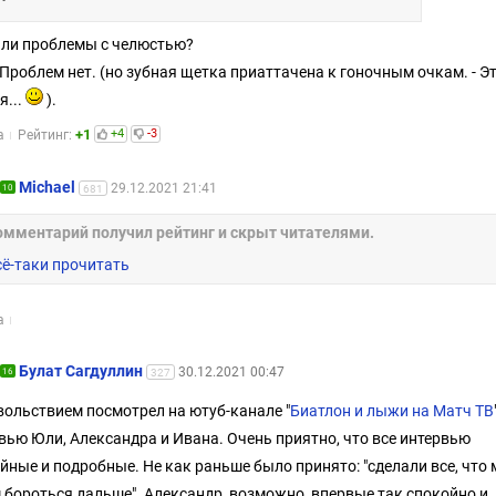
ь ли проблемы с челюстью?
. Проблем нет. (но зубная щетка приаттачена к гоночным очкам. - Э
я...
).
+1
+4
-3
а
Рейтинг:
Michael
29.12.2021 21:41
10
681
омментарий получил рейтинг и скрыт читателями.
сё-таки прочитать
а
Булат Сагдуллин
30.12.2021 00:47
16
327
вольствием посмотрел на ютуб-канале "
Биатлон и лыжи на Матч ТВ
вью Юли, Александра и Ивана. Очень приятно, что все интервью
йные и подробные. Не как раньше было принято: "сделали все, что 
 бороться дальше". Александр, возможно, впервые так спокойно и