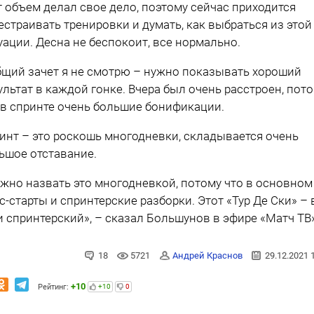
т объем делал свое дело, поэтому сейчас приходится
естраивать тренировки и думать, как выбраться из этой
уации. Десна не беспокоит, все нормально.
бщий зачет я не смотрю – нужно показывать хороший
ультат в каждой гонке. Вчера был очень расстроен, пот
 в спринте очень большие бонификации.
инт – это роскошь многодневки, складывается очень
ьшое отставание.
жно назвать это многодневкой, потому что в основном
с-старты и спринтерские разборки. Этот «Тур Де Ски» – 
и спринтерский», – сказал Большунов в эфире «Матч ТВ
18
5721
Андрей Краснов
29.12.2021 
+10
Рейтинг:
+10
0