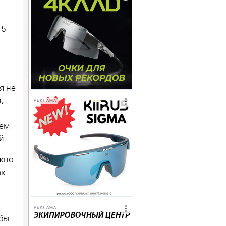
15
я не
,
РЕКЛАМА
чем
й.
ужно
ак
РЕКЛАМА
 бы