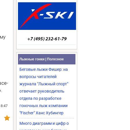
ому
Лыжные гонки | Полезное
Беговые лыжи Фишер: на
вопросы читателей
все-
журнала "Лыжный спорт"
».
отвечает руководитель
отдела по разработке
гоночных лыж компании
18:47
"Fischer" Ханс Хубингер
Много диаграмм и цифр о