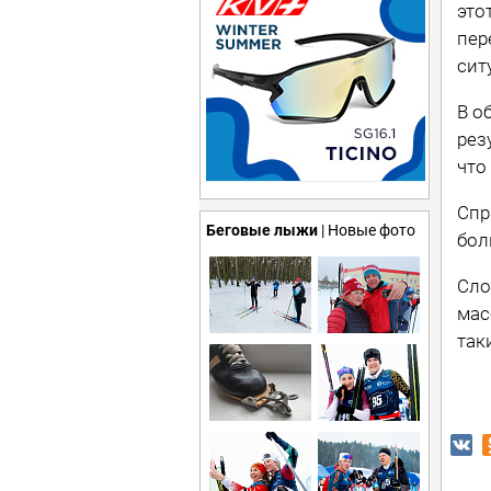
это
пер
сит
В о
рез
что
Спр
Беговые лыжи
| Новые фото
бол
Сло
мас
так