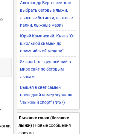
Александр Вертышев: как
выбрать беговые лыжи,
лыжные ботинки, лыжные
то
палки, лыжные мази?
Юрий Каминский. Книга "От
школьной скамьи до
олимпийской медали".
Skisport.ru - крупнейший в
мире сайт по беговым
лыжам
Вышел в свет самый
последний номер журнала
"Лыжный спорт" (№67)
"
Лыжные гонки (беговые
лыжи)
| Новые сообщения
могли,
форума