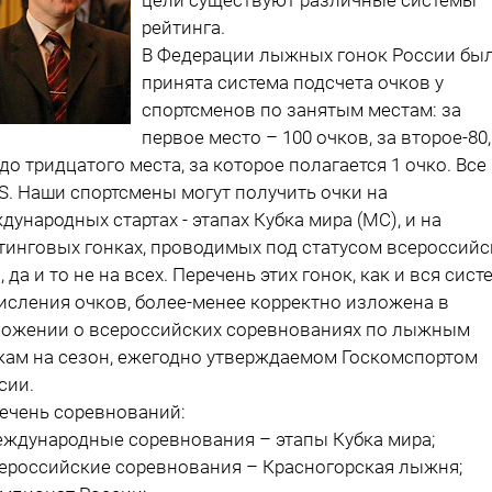
рейтинга.
В Федерации лыжных гонок России бы
принята система подсчета очков у
спортсменов по занятым местам: за
первое место – 100 очков, за второе-80,
. до тридцатого места, за которое полагается 1 очко. Все
IS. Наши спортсмены могут получить очки на
дународных стартах - этапах Кубка мира (МС), и на
тинговых гонках, проводимых под статусом всероссийс
), да и то не на всех. Перечень этих гонок, как и вся сист
исления очков, более-менее корректно изложена в
ожении о всероссийских соревнованиях по лыжным
кам на сезон, ежегодно утверждаемом Госкомспортом
сии.
ечень соревнований:
еждународные соревнования – этапы Кубка мира;
сероссийские соревнования – Красногорская лыжня;