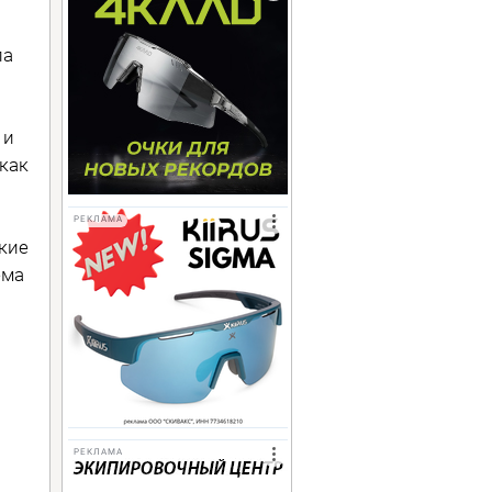
ла
 и
 как
РЕКЛАМА
кие
ема
РЕКЛАМА