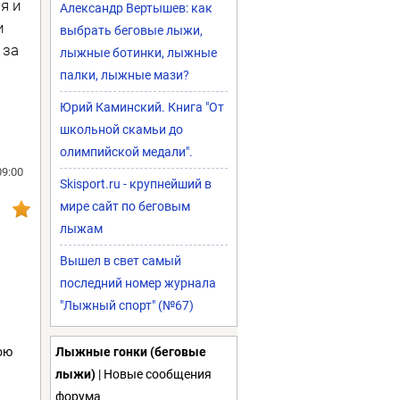
я и
Александр Вертышев: как
и
выбрать беговые лыжи,
 за
лыжные ботинки, лыжные
палки, лыжные мази?
Юрий Каминский. Книга "От
школьной скамьи до
олимпийской медали".
09:00
Skisport.ru - крупнейший в
мире сайт по беговым
лыжам
Вышел в свет самый
последний номер журнала
"Лыжный спорт" (№67)
ою
Лыжные гонки (беговые
лыжи)
| Новые сообщения
форума