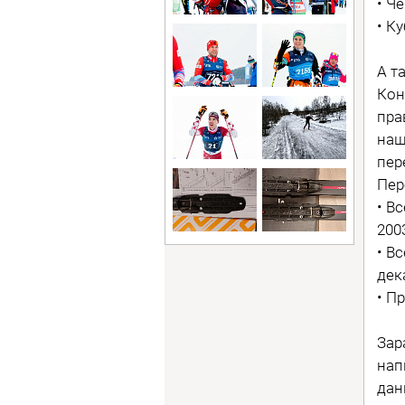
• Ч
• К
А т
Кон
пра
наш
пер
Пер
• В
200
• В
дек
• П
Зар
нап
дан