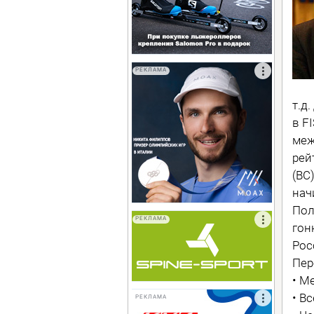
РЕКЛАМА
т.д
в F
меж
рей
(ВС
нач
Пол
РЕКЛАМА
гон
Рос
Пер
• М
• В
РЕКЛАМА