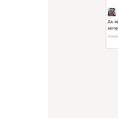
Да, з
автор
Ссылк