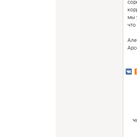
сор
кор
мы 
что
Але
Арс
Ч