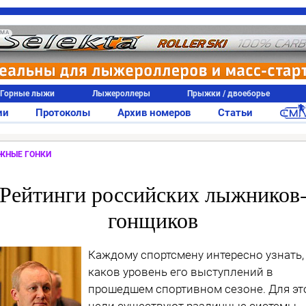
АМА
Горные лыжи
Лыжероллеры
Прыжки / двоеборье
ии
Протоколы
Архив номеров
Статьи
ЖНЫЕ ГОНКИ
Рейтинги российских лыжников
гонщиков
Каждому спортсмену интересно узнать,
каков уровень его выступлений в
прошедшем спортивном сезоне. Для эт
цели существуют различные системы