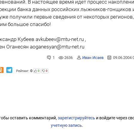
евнований. В настоящее время идет процесс накоплени
рекции банка данных российских лыжников-гонщиков 
уже получили первые сведения от некоторых регионов,
 им большое спасибо!
ксандр Кубеев avkubeev@mtu-net.ru ,
ен Оганесян aoganesyan@mtu-net.ru
1
2636
Иван Исаев
09.06.2004 
0
Рейтинг:
0
0
тобы оставить комментарий,
зарегистрируйтесь
и войдите через св
учетную запись
.