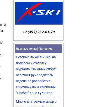
г и
на
им
Лыжные гонки | Полезное
м
Беговые лыжи Фишер: на
вопросы читателей
3
журнала "Лыжный спорт"
отвечает руководитель
5
отдела по разработке
гоночных лыж компании
"Fischer" Ханс Хубингер
Много диаграмм и цифр о