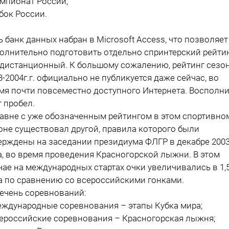
емпионат России;
убок России.
ь банк данных набран в Microsoft Access, что позволяет
олнительно подготовить отдельно спринтерский рейтин
. дистанционный. К большому сожалению, рейтинг сезо
3-2004г.г. официально не публикуется даже сейчас, во
мя почти повсеместно доступного Интернета. Восполн
т пробел.
авне с уже обозначенным рейтингом в этом спортивно
оне существовал другой, правила которого были
ерждены на заседании президиума ФЛГР в декабре 200
а, во время проведения Красногорской лыжни. В этом
чае на международных стартах очки увеличивались в 1,
а по сравнению со всероссийскими гонками.
ечень соревнований:
еждународные соревнования – этапы Кубка мира;
сероссийские соревнования – Красногорская лыжня;