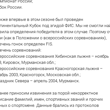
емпионат России;
убок России.
акже впервые в этом сезоне был проведен
тинентальный Кубок под эгидой ФИС. Мы не смогли на
вила определения победителя в этом случае. Поэтому о
и (как в Положении о всероссийских соревнованиях),
ечень гонок определен FIS.
ечень соревнований:
сероссийские соревнования Хибинская лыжня – ноябрь
3, Кировск, Мурманская обл.;
сероссийские соревнования Красногорская лыжня –
абрь 2003, Красногорск, Московская обл.;
раздник Севера – апрель 2004, Мурманск.
анее приносим извинения за порой некорректное
исание фамилий, имен, спортивных званий и прочих
ных о спортсмене. Данные брались из протоколов