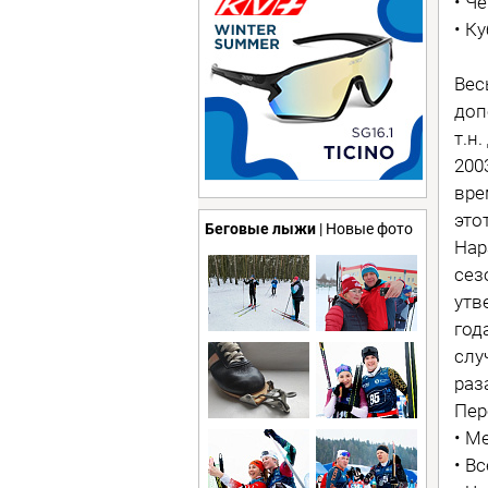
• Ч
• К
Вес
доп
т.н
200
вре
это
Беговые лыжи
| Новые фото
Нар
сез
утв
год
слу
раз
Пер
• М
• В