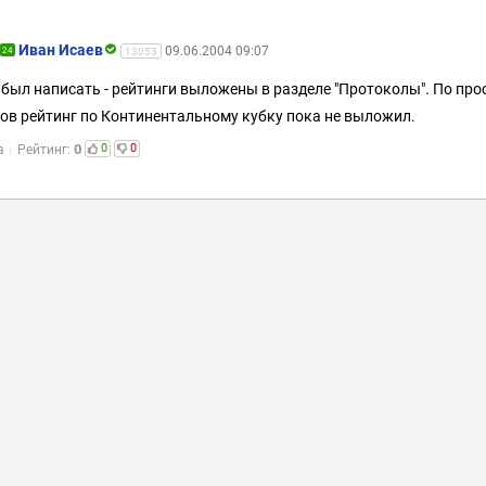
Иван Исаев
09.06.2004 09:07
24
13053
абыл написать - рейтинги выложены в разделе "Протоколы". По про
ов рейтинг по Континентальному кубку пока не выложил.
0
0
0
а
Рейтинг: