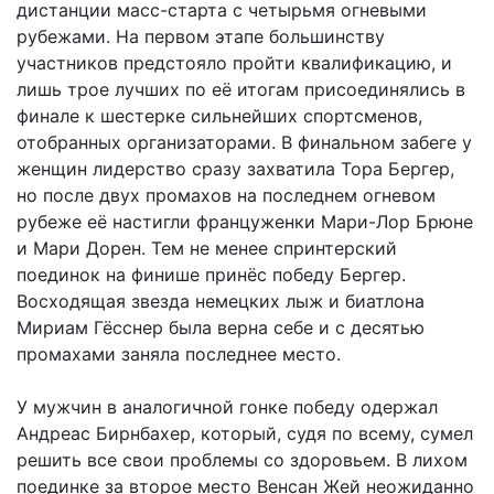
дистанции масс-старта с четырьмя огневыми
рубежами. На первом этапе большинству
участников предстояло пройти квалификацию, и
лишь трое лучших по её итогам присоединялись в
финале к шестерке сильнейших спортсменов,
отобранных организаторами. В финальном забеге у
женщин лидерство сразу захватила Тора Бергер,
но после двух промахов на последнем огневом
рубеже её настигли француженки Мари-Лор Брюне
и Мари Дорен. Тем не менее спринтерский
поединок на финише принёс победу Бергер.
Восходящая звезда немецких лыж и биатлона
Мириам Гёсснер была верна себе и с десятью
промахами заняла последнее место.
У мужчин в аналогичной гонке победу одержал
Андреас Бирнбахер, который, судя по всему, сумел
решить все свои проблемы со здоровьем. В лихом
поединке за второе место Венсан Жей неожиданно