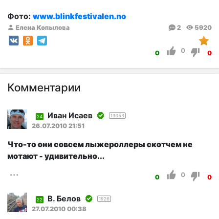
Фото:
www.blinkfestivalen.no
Елена Копылова
2
5920
0
0
0
Комментарии
Иван Исаев
13053
24
26.07.2010 21:51
Что-то они совсем лыжероллеры скотчем не
мотают - удивительно...
0
0
0
В. Белов
1926
22
27.07.2010 00:38