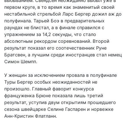
выбыванием. Свендсен неожиданно выбыл уже в
первом круге, в то время как знаменитый своей
нестабильной стрельбой Ларс Бергер дожил аж до
полуфинала. Тарьей Боэ в предварительных
раундах не блистал, а в финале справился с
упражнением за 14,2 секунды, что стало
абсолютным рекордом соревнований. Второй
результат показал его соотечественник Руне
Братсвен, а лучшим среди иностранцев стал немец
Симон Шемпп.
У женщин за исключением провала в полуфинале
Туры Бергер особых неожиданностей не
произошло. Главный фаворит конкурса
француженка Брюне показала лишь третий
результат, уступив двум открытиям прошедшего
сезона швейцарке Селине Гаспарен и норвежке
Анн-Кристин Флатланн.