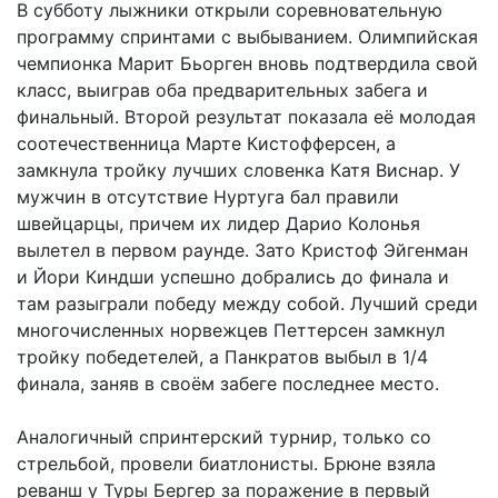
В субботу лыжники открыли соревновательную
программу спринтами с выбыванием. Олимпийская
чемпионка Марит Бьорген вновь подтвердила свой
класс, выиграв оба предварительных забега и
финальный. Второй результат показала её молодая
соотечественница Марте Кистофферсен, а
замкнула тройку лучших словенка Катя Виснар. У
мужчин в отсутствие Нуртуга бал правили
швейцарцы, причем их лидер Дарио Колонья
вылетел в первом раунде. Зато Кристоф Эйгенман
и Йори Киндши успешно добрались до финала и
там разыграли победу между собой. Лучший среди
многочисленных норвежцев Петтерсен замкнул
тройку победетелей, а Панкратов выбыл в 1/4
финала, заняв в своём забеге последнее место.
Аналогичный спринтерский турнир, только со
стрельбой, провели биатлонисты. Брюне взяла
реванш у Туры Бергер за поражение в первый