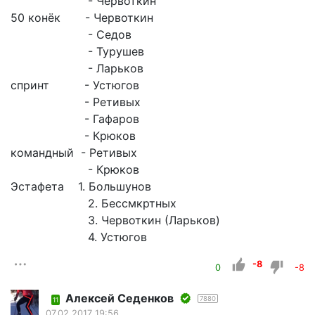
- Червоткин
50 конёк - Червоткин
- Седов
- Турушев
- Ларьков
спринт - Устюгов
- Ретивых
- Гафаров
- Крюков
командный - Ретивых
- Крюков
Эстафета 1. Большунов
2. Бессмкртных
3. Червоткин (Ларьков)
4. Устюгов
-8
0
-8
Алексей Седенков
7880
11
07.02.2017 19:56