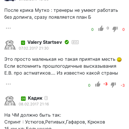
После крика Мутко : тренеры не умеют работать
без допинга, сразу появляется план Б
0
0
0
Valery Startsev
855
12
07.02.2017 21:30
Это просто маленькая но такая приятная месть
Если вспомнить прошлогодичные высказывания
Е.В. про астматиков.... Из известно какой страны
-3
0
-3
Кадик
1
09
08.02.2017 21:16
На ЧМ должно быть так:
Спринт : Устюгов,Ретивых,Гафаров, Крюков
15 км кл: Большунов,