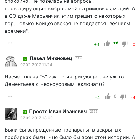
спокойно. Не повелась на вопросы,
провоцирующие выброс мейнстримовых эмоций. А
в СЭ даже Марьянчик этим грешит с некоторых
пор. Только Войцеховская не поддается "веяниям
времени".
+6
+6
0
Павел Михновец
224
12
07.02.2017 11:24
Насчёт плана "Б" как-то интригующе... не уж то
Дементьева с Черноусовым включат))?
0
+4
-4
Просто Иван Иванович
2559
11
07.02.2017 13:00
Были бы запрещенные препараты в вскрытых
пробирках были - не было бы всей этой истории. А