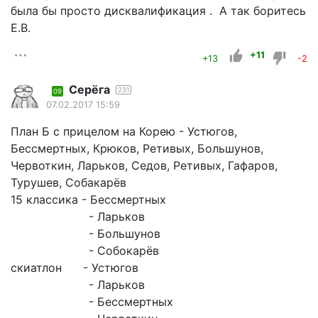
была бы просто дисквалификация . А так боритесь
Е.В.
+11
+13
-2
Серёга
231
09
07.02.2017 15:59
План Б с прицелом на Корею - Устюгов,
Бессмертных, Крюков, Ретивых, Большунов,
Червоткин, Ларьков, Седов, Ретивых, Гафаров,
Турушев, Собакарёв
15 классика - Бессмертных
- Ларьков
- Большунов
- Собокарёв
скиатлон - Устюгов
- Ларьков
- Бессмертных