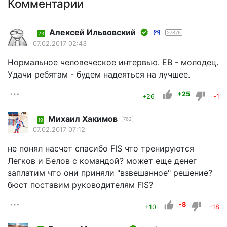
Комментарии
Алексей Ильвовский
27876
23
07.02.2017 02:43
Нормальное человеческое интервью. ЕВ - молодец.
Удачи ребятам - будем надеяться на лучшее.
+25
+26
-1
Михаил Хакимов
762
19
07.02.2017 07:12
не понял насчет спасибо FIS что тренируются
Легков и Белов с командой? может еще денег
заплатим что они приняли "взвешанное" решение?
бюст поставим руководителям FIS?
-8
+10
-18