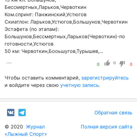
Бессмертных,Ларьков,Червоткин
Ком.спринт: Панжинский,Устюгов
Скиатлон: Ларьков,Устюгов,Большунов,Червоткин
Эстафета (по этапам):
Большунов,Бессмертных,Ларьков(Червоткин)-по
готовности,Устюгов
50 км: Червоткин,Бооьшугов,Турышев,...
0
0
0
Чтобы оставить комментарий,
зарегистрируйтесь
и войдите через свою
учетную запись
.
Обратная связь
© 2020
Журнал
Полная версия сайта
«Лыжный Спорт»