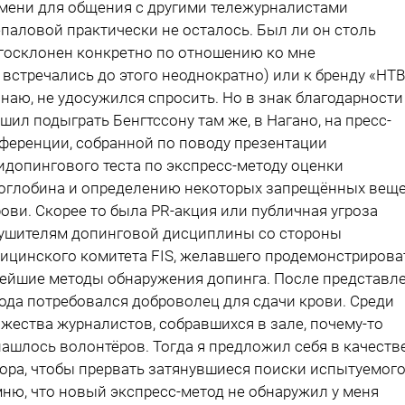
мени для общения с другими тележурналистами
епаловой практически не осталось. Был ли он столь
госклонен конкретно по отношению ко мне
 встречались до этого неоднократно) или к бренду «НТВ»
знаю, не удосужился спросить. Но в знак благодарности
ешил подыграть Бенгтссону там же, в Нагано, на пресс-
ференции, собранной по поводу презентации
идопингового теста по экспресс-методу оценки
оглобина и определению некоторых запрещённых вещ
рови. Скорее то была PR-акция или публичная угроза
ушителям допинговой дисциплины со стороны
ицинского комитета FIS, желавшего продемонстрирова
ейшие методы обнаружения допинга. После представл
ода потребовался доброволец для сдачи крови. Среди
жества журналистов, собравшихся в зале, почему-то
нашлось волонтёров. Тогда я предложил себя в качеств
ора, чтобы прервать затянувшиеся поиски испытуемого
ню, что новый экспресс-метод не обнаружил у меня