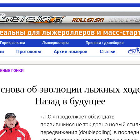
АМА
Горные лыжи
Лыжероллеры
Прыжки / двоеборье
ии
Протоколы
Архив номеров
Статьи
ЖНЫЕ ГОНКИ
 снова об эволюции лыжных ходо
Назад в будущее
«Л.С.» продолжает обсуждать
появившийся не так давно новый стил
передвижения (doublepoling), в послед
годы буквально ворвавшийся в мир не