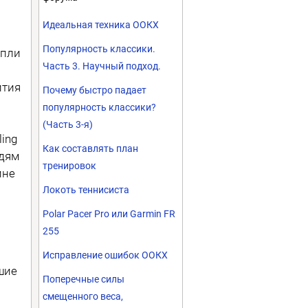
Идеальная техника ООКХ
Популярность классики.
апли
Часть 3. Научный подход.
ития
Почему быстро падает
популярность классики?
(Часть 3-я)
ing
Как составлять план
юдям
тренировок
ине
Локоть теннисиста
Polar Pacer Pro или Garmin FR
255
Исправление ошибок ООКХ
шие
Поперечные силы
смещенного веса,