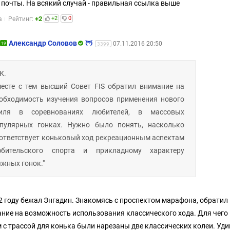
 почты. На всякий случай - правильная ссылка выше
+2
+2
0
а
Рейтинг:
Александр Соловов
07.11.2016 20:50
19
3399
 К.
есте с тем высший Совет FIS обратил внимание на
обходимость изучения вопросов применения нового
тиля в соревнованиях любителей, в массовых
пулярных гонках. Нужно было понять, насколько
ответствует коньковый ход рекреационным аспектам
юбительского спорта и прикладному характеру
жных гонок."
2 году бежал Энгадин. Знакомясь с проспектом марафона, обратил
ние на возможность использования классического хода. Для чего
 с трассой для конька были нарезаны две классических колеи. Уд