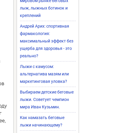
мировом рынке беговых
лыж, лыжных ботинок и
креплений
Андрей Арих: спортивная
фармакология:
максимальный эффект без
ущерба для здоровья - это
реально?
й
Лыжи с камусом:
альтернатива мазям или
маркетинговая уловка?
ов
Выбираем детские беговые
лыжи. Советует чемпион
оду
мира Иван Кузьмин.
г
Как намазать беговые
ее,
лыжи начинающему?