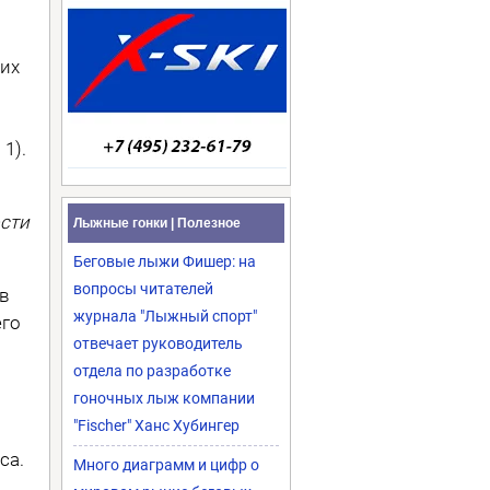
их
1).
ости
Лыжные гонки | Полезное
Беговые лыжи Фишер: на
вопросы читателей
ов
журнала "Лыжный спорт"
его
отвечает руководитель
отдела по разработке
гоночных лыж компании
"Fischer" Ханс Хубингер
са.
Много диаграмм и цифр о