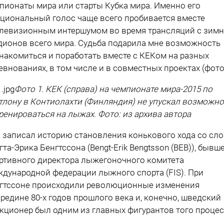
пионаты мира или старты Кубка мира. Именно его
циональный голос чаще всего пробивается вместе
елевизионным интершумом во время трансляций с зимн
дионов всего мира. Судьба подарила мне возможность
накомиться и поработать вместе с КЕКом на разных
евнованиях, в том числе и в совместных проектах (фото 
Фото 1. КЕК (справа) на чемпионате мира-2015 по
тлону в Контиолахти (Финляндия) не упускал возможн
ренироваться на лыжах. Фото: из архива автора
 записал историю становления конькового хода со сл
гта-Эрика Бенгтссона (Bengt-Erik Bengtsson (BEB)), бывш
ртивного директора лыжегоночного комитета
дународной федерации лыжного спорта (FIS). При
гтссоне происходили революционные изменения
ередине 80-х годов прошлого века и, конечно, шведский
кционер был одним из главных фигурантов того процес