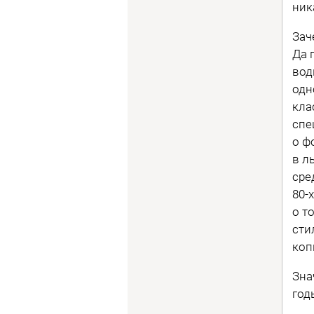
ник
Зач
Да 
вод
одн
кла
спе
о ф
в л
сре
80-
о т
сти
коп
Зна
год