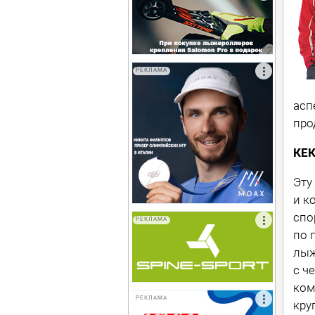
РЕКЛАМА
асп
про
КЕК
Эту
и к
спо
РЕКЛАМА
по 
лыж
с ч
ком
РЕКЛАМА
кру