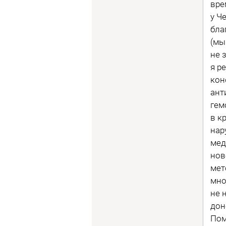
вре
у Ч
бла
(мы
не 
я р
кон
ант
гем
в к
нар
мед
нов
мет
мно
не 
дон
Пом