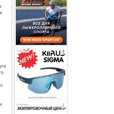
х
ре
РЕКЛАМА
уга
го
ос
я
х
РЕКЛАМА