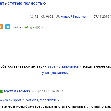
ать статью полностью
72
9692
Андрей Краснов
07.11.2016 
+3
Рейтинг:
+4
-1
тобы оставить комментарий,
зарегистрируйтесь
и войдите через св
учетную запись
.
Рустам (Томск)
07.11.2016 19:32
13
2477
/www.skisport.ru/articles/read/83201/
чему-то в моем браузере ссылка на статью начинается с mailto, как