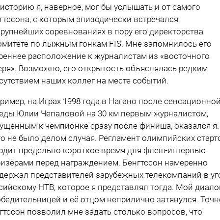
 историю я, наверное, мог бы услышать и от самого
гтссона, с которым эпизодически встречался
крупнейших соревнованиях в пору его директорства
омитете по лыжным гонкам FIS. Мне запомнилось его
реннее расположение к журналистам из «восточного
еря». Возможно, его открытость объяснялась редким
сутствием наших коллег на месте событий.
ример, на Играх 1998 го­да в Нагано после сенсационно
еды Юлии Чепаловой на 30 км первым журналистом,
ущенным к чемпионке сразу после финиша, оказался я.
то не было делом случая. Регламент олимпийских старт
одит предельно короткое время для флеш-интервью
ризёрами перед награждением. Бенгтссон намеренно
держал представителей зарубежных телекомпаний в уг
сийскому НТВ, которое я представлял тогда. Мой диало
обедительницей и её отцом неприлично затянулся. Точн
гтссон позволил мне задать столько вопросов, что