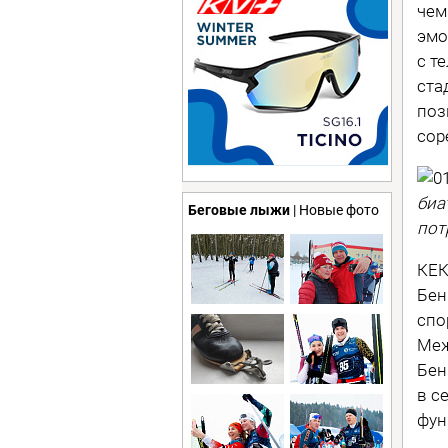
чем
эмо
с т
ста
поз
сор
биа
Беговые лыжи
| Новые фото
пот
КЕК
Бен
спо
Меж
Бен
в с
фун