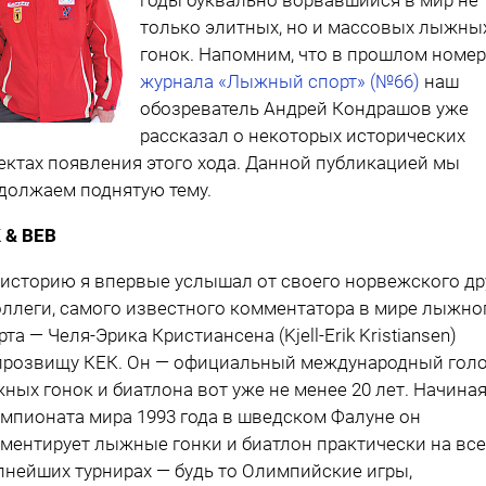
только элитных, но и массовых лыжны
гонок. Напомним, что в прошлом номе
журнала «Лыжный спорт» (№66)
наш
обозреватель Андрей Кондрашов уже
рассказал о некоторых исторических
ектах появления этого хода. Данной публикацией мы
должаем поднятую тему.
 & BЕB
 историю я впервые услышал от своего норвежского др
оллеги, самого известного комментатора в мире лыжно
рта — ​Челя-Эрика Кристиансена (Kjell-Erik Kristiansen)
прозвищу КЕК. Он — ​официальный международный гол
ных гонок и биатлона вот уже не менее 20 лет. Начина
емпионата мира 1993 года в шведском Фалуне он
ментирует лыжные гонки и биатлон практически на все
пнейших турнирах — ​будь то Олимпийские игры,