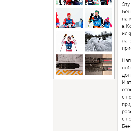
Эту
Бен
на 
в К
иск
лаг
при
Нап
поб
доп
И э
отв
с п
при
рос
с п
Бен