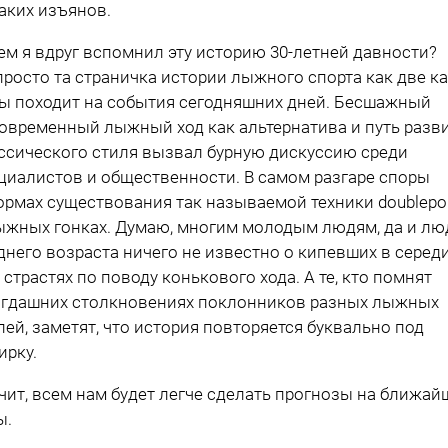
аких изъянов.
ем я вдруг вспомнил эту историю 30-летней давности?
просто та страничка истории лыжного спорта как две к
ы походит на события сегодняшних дней. Бесшажный
овременный лыжный ход как альтернатива и путь разв
ссического стиля вызвал бурную дискуссию среди
циалистов и общественности. В самом разгаре споры
ормах существования так называемой техники doublepol
ыжных гонках. Думаю, многим молодым людям, да и л
днего возраста ничего не известно о кипевших в серед
х страстях по поводу конькового хода. А те, кто помнят
огдашних столкновениях поклонников разных лыжных
лей, заметят, что история повторяется буквально под
ирку.
чит, всем нам будет легче сделать прогнозы на ближай
ы.