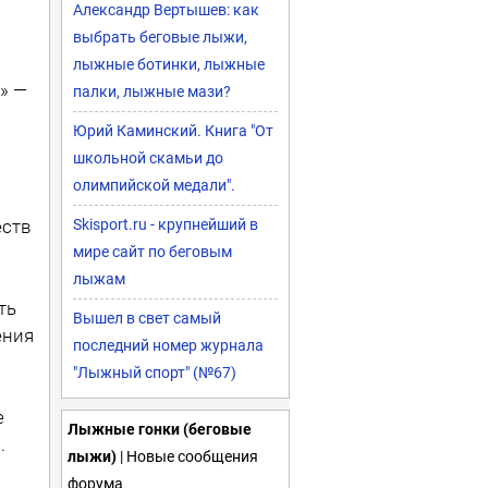
Александр Вертышев: как
выбрать беговые лыжи,
лыжные ботинки, лыжные
 — ​
палки, лыжные мази?
Юрий Каминский. Книга "От
школьной скамьи до
олимпийской медали".
еств
Skisport.ru - крупнейший в
мире сайт по беговым
лыжам
ть
Вышел в свет самый
ения
последний номер журнала
"Лыжный спорт" (№67)
е
Лыжные гонки (беговые
.
лыжи)
| Новые сообщения
форума