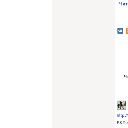
Чит
Ч
http:/
PS По