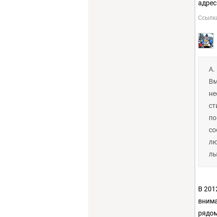
адрес
Ссылк
А.
Вм
не
с
по
со
л
лы
В 201
внима
рядом