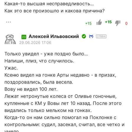
Какая-то высшая несправедливость...
Как это все произошло и какова причина?
+15
+15
0
Алексей Ильвовский
27884
23
29.06.2026 17:06
Только увидел - уже поздно было...
Напиши, плиз, что случилось.
Ужас.
Ксеню видел на гонке Арты недавно - в призах,
поздоровались, была весела.
Вову не видел 100 лет.
Лежат нетронутые колеса от Оливье гоночные,
купленные с КМ у Вовы лет 10 назад. После этого
видались только мельком на гонках.
Когда-то он нам сильно помогал на Поклонке с
контрольными: судил, засекал, считал, все четко и
умело.