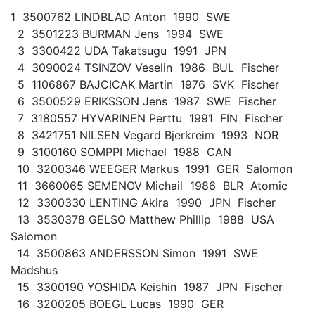
1 3500762 LINDBLAD Anton 1990 SWE
2 3501223 BURMAN Jens 1994 SWE
3 3300422 UDA Takatsugu 1991 JPN
4 3090024 TSINZOV Veselin 1986 BUL Fischer
5 1106867 BAJCICAK Martin 1976 SVK Fischer
6 3500529 ERIKSSON Jens 1987 SWE Fischer
7 3180557 HYVARINEN Perttu 1991 FIN Fischer
8 3421751 NILSEN Vegard Bjerkreim 1993 NOR
9 3100160 SOMPPI Michael 1988 CAN
10 3200346 WEEGER Markus 1991 GER Salomon
11 3660065 SEMENOV Michail 1986 BLR Atomic
12 3300330 LENTING Akira 1990 JPN Fischer
13 3530378 GELSO Matthew Phillip 1988 USA
Salomon
14 3500863 ANDERSSON Simon 1991 SWE
Madshus
15 3300190 YOSHIDA Keishin 1987 JPN Fischer
16 3200205 BOEGL Lucas 1990 GER