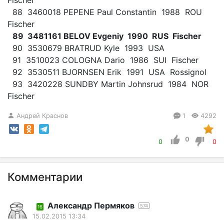
88 3460018 PEPENE Paul Constantin 1988 ROU
Fischer
89 3481161 BELOV Evgeniy 1990 RUS Fischer
90 3530679 BRATRUD Kyle 1993 USA
91 3510023 COLOGNA Dario 1986 SUI Fischer
92 3530511 BJORNSEN Erik 1991 USA Rossignol
93 3420228 SUNDBY Martin Johnsrud 1984 NOR
Fischer
Андрей Краснов
1
4292
0
0
0
Комментарии
Александр Пермяков
574
16
15.02.2015 13:34