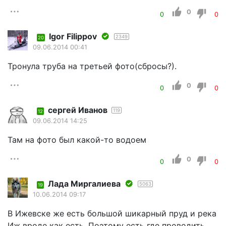
0
0
0
Igor Filippov
2349
20
09.06.2014 00:41
Тронула труба на третьей фото(сбросы?).
0
0
0
сергей Иванов
119
12
09.06.2014 14:25
Там на фото был какой-то водоем
0
0
0
Лада Миргалиева
5063
19
10.06.2014 09:17
В Ижевске же есть большой шикарный пруд и река
Иж вроде как есть. Поэтому есть где проводить