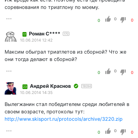
соревнования по триатлону по моему.
0
0
0
Роман С****
170
17
10.06.2014 12:42
Максим обыграл триатлетов из сборной? Что же
они тогда делают в сборной?
0
0
0
Андрей Краснов
19094
23
10.06.2014 14:35
Вылегжанин стал победителем среди любителей в
своем возрасте, протоколы тут:
http://www.skisport.ru/protocols/archive/3220.zip
0
0
0