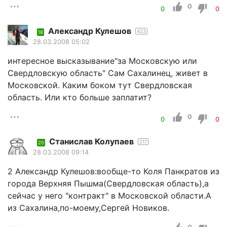
0
0
0
Александр Кулешов
423
18
28.03.2008 05:02
интересное высказывание"за Московскую или
Свердловскую область" Сам Сахалинец, живет в
Московской. Каким боком тут Свердловская
область. Или кто больше заплатит?
0
0
0
Станислав Колупаев
217
20
28.03.2008 09:14
2 Александр Кулешов:вообще-то Коля Панкратов из
города Верхняя Пышма(Свердловская область),а
сейчас у него "контракт" в Московской области.А
из Сахалина,по-моему,Сергей Новиков.