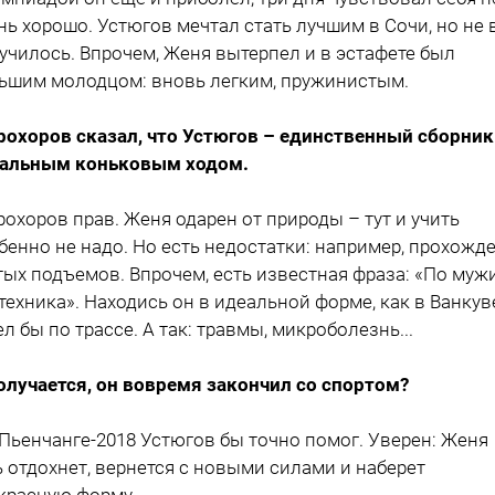
нь хорошо. Устюгов мечтал стать лучшим в Сочи, но не 
училось. Впрочем, Женя вытерпел и в эстафете был
ьшим молодцом: вновь легким, пружинистым.
рохоров сказал, что Устюгов – единственный сборник
альным коньковым ходом.
рохоров прав. Женя одарен от природы – тут и учить
бенно не надо. Но есть недостатки: например, прохожд
тых подъемов. Впрочем, есть известная фраза: «По муж
 техника». Находись он в идеальной форме, как в Ванкув
ел бы по трассе. А так: травмы, микроболезнь...
олучается, он вовремя закончил со спортом?
 Пьенчанге-2018 Устюгов бы точно помог. Уверен: Женя
ь отдохнет, вернется с новыми силами и наберет
красную форму.