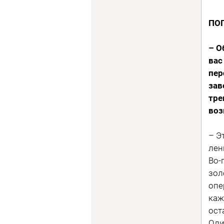
ПОП
– О
вас
пер
зав
тре
воз
– Э
лен
Во-
зол
опе
каж
ост
Оли