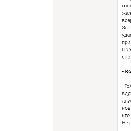
гон
жал
все
Зна
уда
при
Пов
спо
- К
- Г
вдр
дру
нов
кто
Не 