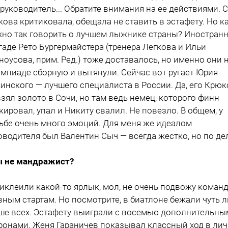
 руководитель... Обратите внимания на ее действиями. 
кова критиковала, обещала не ставить в эстафету. Но к
но так говорить о лучшем лыжнике страны? Иностран
гаде Рето Бургермайстера (тренера Легкова и Ильи
ноусова, прим. Ред.) тоже доставалось, но именно они 
мпиаде сборную и вытянули. Сейчас вот ругает Юрия
инского — лучшего специалиста в России. Да, его Крюк
взял золото в Сочи, но там ведь немец, которого финн
кировал, упал и Никиту свалил. Не повезло. В общем, у
ьбе очень много эмоций. Для меня же идеалом
оводителя был Валентин Сыч — всегда жестко, но по дел
ы не мандражист?
риклеили какой-то ярлык, мол, не очень подвожу команд
вным стартам. Но посмотрите, в биатлоне бежали чуть л
ше всех. Эстафету выиграли с восемью дополнительны
ронами. Женя Гараничев показывал классный ход в ли