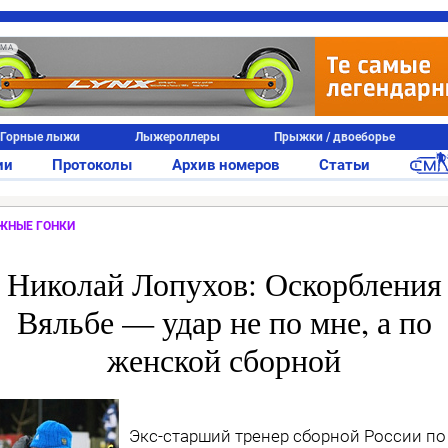
АМА
Горные лыжи
Лыжероллеры
Прыжки / двоеборье
ии
Протоколы
Архив номеров
Статьи
ЖНЫЕ ГОНКИ
Николай Лопухов: Оскорбления
Вяльбе — удар не по мне, а по
женской сборной
Экс-старший тренер сборной России по