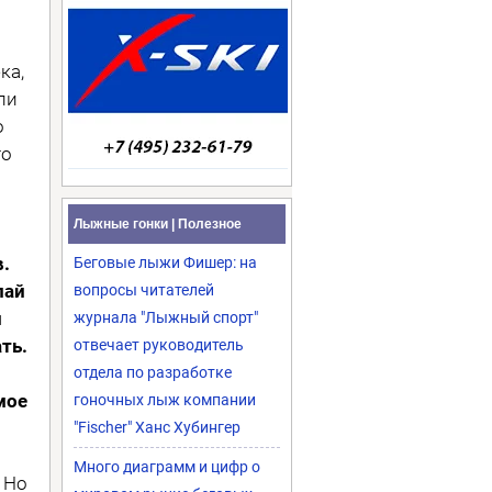
ка,
ли
о
то
Лыжные гонки | Полезное
.
Беговые лыжи Фишер: на
лай
вопросы читателей
и
журнала "Лыжный спорт"
ть.
отвечает руководитель
отдела по разработке
мое
гоночных лыж компании
"Fischer" Ханс Хубингер
Много диаграмм и цифр о
. Но