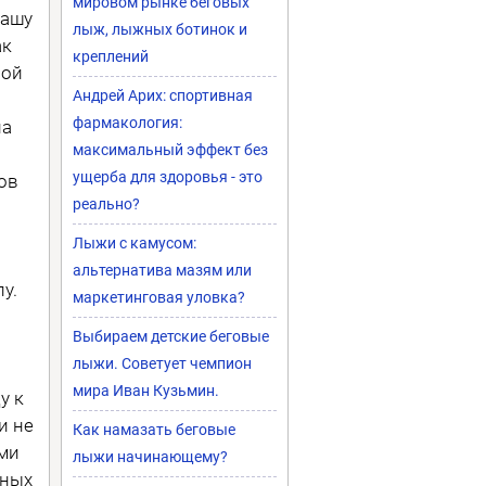
мировом рынке беговых
Сашу
лыж, лыжных ботинок и
ак
креплений
ной
Андрей Арих: спортивная
фармакология:
на
максимальный эффект без
ущерба для здоровья - это
ов
реально?
Лыжи с камусом:
альтернатива мазям или
у.
маркетинговая уловка?
Выбираем детские беговые
лыжи. Советует чемпион
мира Иван Кузьмин.
у к
и не
Как намазать беговые
ми
лыжи начинающему?
чных