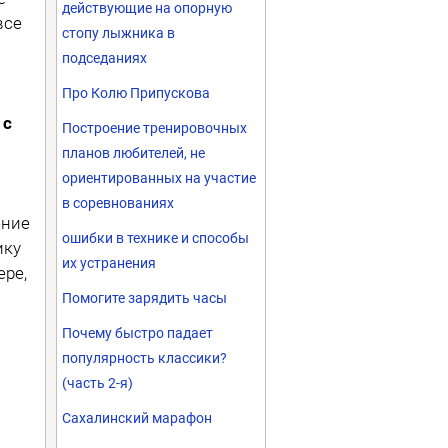
действующие на опорную
все
стопу лыжника в
подседаниях
Про Колю Припускова
 с
Построение тренировочных
планов любителей, не
ориентированных на участие
в соревнованиях
ение
ошибки в технике и способы
ику
их устранения
ере,
Помогите зарядить часы
Почему быстро падает
популярность классики?
(часть 2-я)
Сахалинский марафон