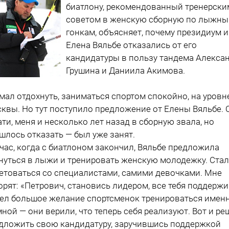
биатлону, рекомендованный тренерски
советом в женскую сборную по лыжн
гонкам, объясняет, почему президиум и
Елена Вяльбе отказались от его
кандидатуры в пользу тандема Алекса
Грушина и Даниила Акимова.
умал отдохнуть, заниматься спортом спокойно, на уровн
квы. Но тут поступило предложение от Елены Вяльбе. 
ати, меня и несколько лет назад в сборную звала, но
шлось отказать — был уже занят.
час, когда с биатлоном закончил, Вяльбе предложила
нуться в лыжи и тренировать женскую молодежку. Стал
етоваться со специалистами, самими девочками. Мне
орят: «Петрович, становись лидером, все тебя поддержи
ел большое желание спортсменок тренироваться имен
мной — они верили, что теперь себя реализуют. Вот и ре
дложить свою кандидатуру, заручившись поддержкой