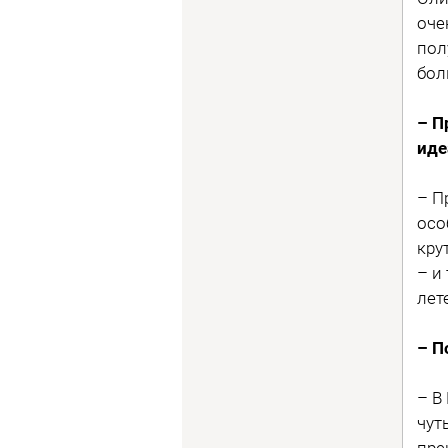
оче
пол
бол
– П
иде
– П
осо
кру
– и
лет
– П
– В
чут
пре