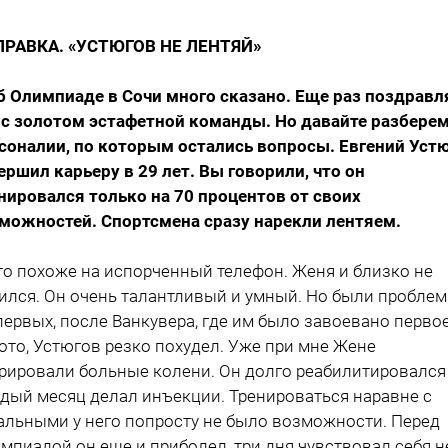
РАВКА. «УСТЮГОВ НЕ ЛЕНТЯЙ»
б Олимпиаде в Сочи много сказано. Еще раз поздрав
 с золотом эстафетной команды. Но давайте разбере
соналии, по которым остались вопросы. Евгений Уст
ершил карьеру в 29 лет. Вы говорили, что он
нировался только на 70 процентов от своих
можностей. Спортсмена сразу нарекли лентяем.
то похоже на испорченный телефон. Женя и близко не
ился. Он очень талантливый и умный. Но были проблем
первых, после Ванкувера, где им было завоевано перво
ото, Устюгов резко похудел. Уже при мне Жене
рировали больные колени. Он долго реабилитировался
дый месяц делал инъекции. Тренироваться наравне с
альными у него попросту не было возможности. Перед
мпиадой он еще и приболел, три дня чувствовал себя н