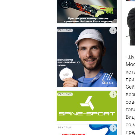
РЕКЛАМА
- Д
Мос
кст
при
Сей
вер
РЕКЛАМА
сов
гов
Вид
со 
РЕКЛАМА
пре