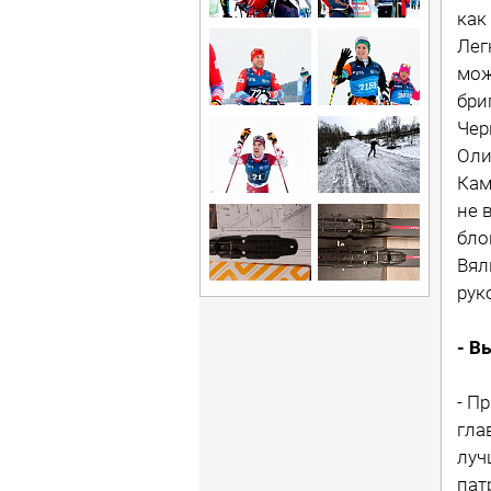
как
Лег
мож
бри
Чер
Оли
Кам
не 
бло
Вял
рук
- В
- П
гла
луч
пат