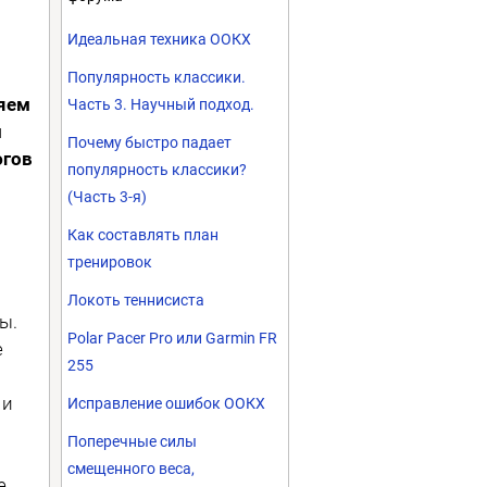
Идеальная техника ООКХ
Популярность классики.
ляем
Часть 3. Научный подход.
м
Почему быстро падает
югов
популярность классики?
(Часть 3-я)
Как составлять план
тренировок
Локоть теннисиста
ы.
Polar Pacer Pro или Garmin FR
е
255
 и
Исправление ошибок ООКХ
Поперечные силы
смещенного веса,
е