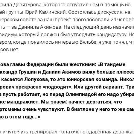
аила Девятьрова, которого отпустил нам в помощь из
ей группы Юрий Каминский. Состоялась дискуссия: на
нерском совете за наш проект проголосовали 24 челове
ть — за Даниила Акимова. На следующий день назначи
зидиум, который должен был утвердить кандидатуру. Н
ером, когда появилось интервью Вяльбе, я уже понял, ч
сов нет.
лова главы Федерации были жесткими: «В тандеме
ксандр Грушин и Даниил Акимов вижу больше плюсов
 касается Лопухова, то это юниорская команда. Нико
рович прекрасно «подводит». Или другой вариант. Тр
а пусть работает, но перед Олимпиадой его надо убира
же мандражист. Мы знаем: начнет дергаться, что
ртсмены очень чувствуют. В биатлоне у него то же са
о в этом году...»
ену чуть-чуть тренировал - она очень одаренная девочка