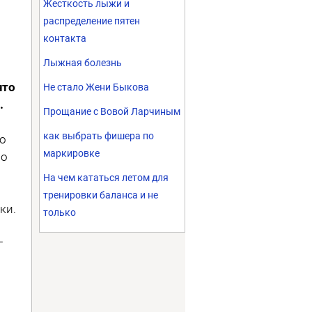
Жесткость лыжи и
распределение пятен
контакта
Лыжная болезнь
что
Не стало Жени Быкова
.
Прощание с Вовой Ларчиным
как выбрать фишера по
го
маркировке
 о
На чем кататься летом для
тренировки баланса и не
ки.
только
г