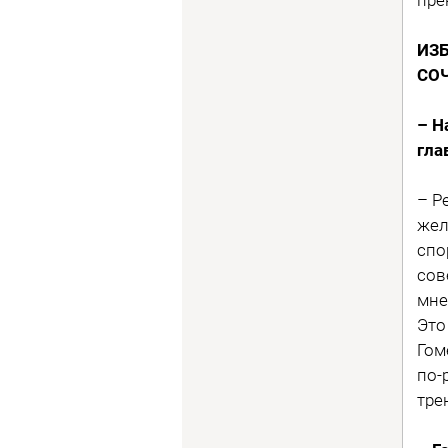
ИЗ
СО
– Н
гла
– Р
жел
спо
сов
мне
Это
Гом
по-
тре