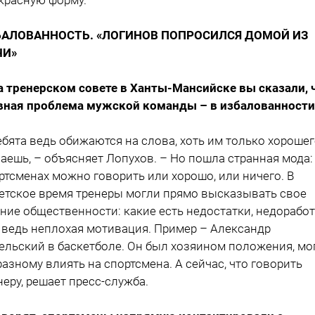
БАЛОВАННОСТЬ. «ЛОГИНОВ ПОПРОСИЛСЯ ДОМОЙ ИЗ
ЧИ»
а тренерском совете в Ханты-Мансийске вы сказали, 
вная проблема мужской команды – в избалованности
ебята ведь обижаются на слова, хоть им только хороше
аешь, – объясняет Лопухов. – Но пошла странная мода:
ртсменах можно говорить или хорошо, или ничего. В
етское время тренеры могли прямо высказывать свое
ние общественности: какие есть недостатки, недоработ
 ведь неплохая мотивация. Пример – Александр
ельский в баскетболе. Он был хозяином положения, мо
разному влиять на спортсмена. А сейчас, что говорить
неру, решает пресс-служба.