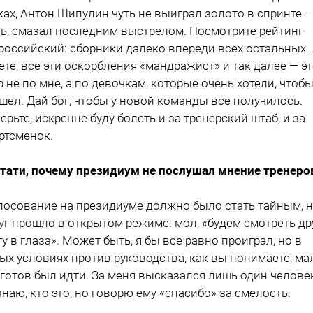
ках, Антон Шипулин чуть не выиграл золото в спринте 
ь, смазал последним выстрелом. Посмотрите рейтинг
российский: сборники далеко впереди всех остальных..
ете, все эти оскорбления «мандражист» и так далее — э
р не по мне, а по девочкам, которые очень хотели, чтобы
шел. Дай бог, чтобы у новой команды все получилось.
ерьте, искренне буду болеть и за тренерский штаб, и за
ртсменок.
стати, почему президиум не послушал мнение тренеро
олосование на президиуме должно было стать тайным, 
уг прошло в открытом режиме: мол, «будем смотреть др
гу в глаза». Может быть, я бы все равно проиграл, но в
ых условиях против руководства, как вы понимаете, ма
 готов был идти. За меня высказался лишь один челове
знаю, кто это, но говорю ему «спасибо» за смелость.