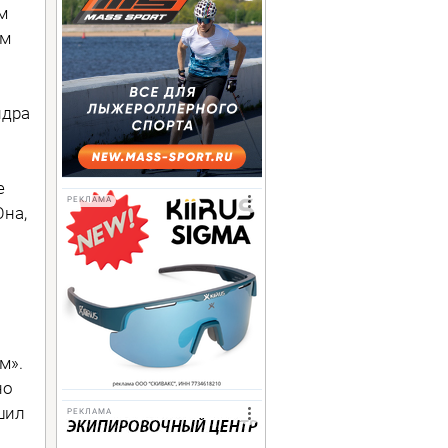
м
ым
ндра
е
РЕКЛАМА
Она,
м».
но
шил
РЕКЛАМА