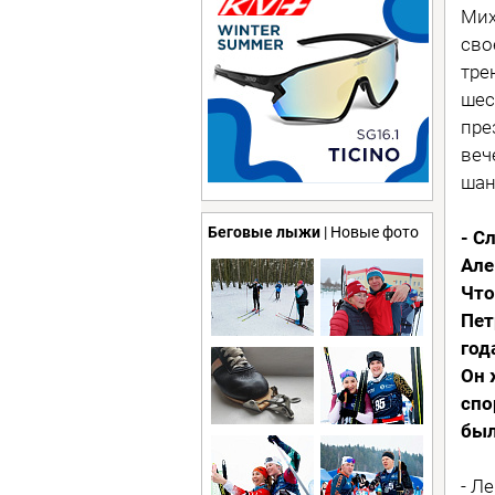
Мих
сво
тре
шес
пре
веч
шан
Беговые лыжи
| Новые фото
- С
Але
Что
Пет
год
Он 
спо
был
- Л