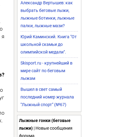
Александр Вертышев: как
—
выбрать беговые лыжи,
лыжные ботинки, лыжные
.
палки, лыжные мази?
то
 я
Юрий Каминский. Книга "От
школьной скамьи до
олимпийской медали".
Skisport.ru - крупнейший в
мире сайт по беговым
в?
лыжам
но
Вышел в свет самый
уг
последний номер журнала
"Лыжный спорт" (№67)
ло
к.
Лыжные гонки (беговые
лыжи)
| Новые сообщения
форума