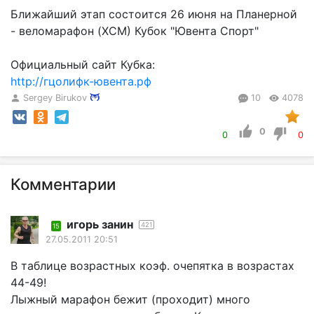
Ближайший этап состоится 26 июня на Планерной
- веломарафон (XCM) Кубок "Ювента Спорт"
Официальный сайт Кубка:
http://гцолифк-ювента.рф
Sergey Birukov
10
4078
0
0
0
Комментарии
игорь занин
421
15
27.05.2011 20:51
В таблице возрастных коэф. очепятка в возрастах
44-49!
Лыжный марафон бежит (проходит) много