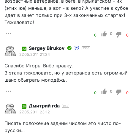
возрастных ветеранов, в беге, в Крылатском - их
(этих же) меньше, а вот - в вело? А участие в кубке
идет в зачет только при 3-х законченных стартах!
Тяжеловато!
0
0
0
Sergey Birukov
7336
23
27.05.2011 21:24
Спасибо Игорь. Внёс правку.
3 этапа тяжеловато, но у ветеранов есть огромный
шанс обыграть молодёжь.
0
0
0
Дмитрий rda
962
20
27.05.2011 23:12
Писать положение задним числом это чисто по-
русски...