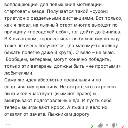
воплощающие, для повышения мотивации
стартовать везде. Получается такой «сухой»
триатлон с раздельными дистанциями. Вот только,
как я писал, на лыжный старт многие выходят по
принципу «преодолей себя», т.е. дойти до финиша.
В Крылатском, «пронестись» по большому кольцу
тоже не очень получается, (по малому-то кольцу
бежать полегче даже 3 круга). С вело – не знаю.
Вообщем, ветераны, могут конечно победить,
только эти ветераны должны быть «не простыми»
любителями.
Сама же идея абсолютно правильная и по
спортивному принципу. Не секрет, что в кроссах
лыжников участвуют (и имеют право) и
выигрывают подготовленные л/а. И пусть себе
теперь выигрывают кросс. А лыжи и вело их
отвалят от зачета. Лыжникам дорогу!
0
0
0