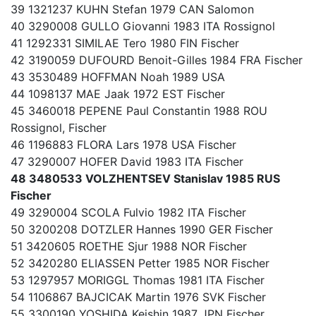
39 1321237 KUHN Stefan 1979 CAN Salomon
40 3290008 GULLO Giovanni 1983 ITA Rossignol
41 1292331 SIMILAE Tero 1980 FIN Fischer
42 3190059 DUFOURD Benoit-Gilles 1984 FRA Fischer
43 3530489 HOFFMAN Noah 1989 USA
44 1098137 MAE Jaak 1972 EST Fischer
45 3460018 PEPENE Paul Constantin 1988 ROU
Rossignol, Fischer
46 1196883 FLORA Lars 1978 USA Fischer
47 3290007 HOFER David 1983 ITA Fischer
48 3480533 VOLZHENTSEV Stanislav 1985 RUS
Fischer
49 3290004 SCOLA Fulvio 1982 ITA Fischer
50 3200208 DOTZLER Hannes 1990 GER Fischer
51 3420605 ROETHE Sjur 1988 NOR Fischer
52 3420280 ELIASSEN Petter 1985 NOR Fischer
53 1297957 MORIGGL Thomas 1981 ITA Fischer
54 1106867 BAJCICAK Martin 1976 SVK Fischer
55 3300190 YOSHIDA Keishin 1987 JPN Fischer