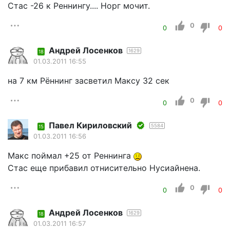
Стас -26 к Реннингу.... Норг мочит.
0
0
0
Андрей Лосенков
1629
18
01.03.2011 16:55
на 7 км Рённинг засветил Максу 32 сек
0
0
0
Павел Кириловский
5584
15
01.03.2011 16:56
Макс поймал +25 от Реннинга
Стас еще прибавил отнисительно Нусиайнена.
0
0
0
Андрей Лосенков
1629
18
01.03.2011 16:57