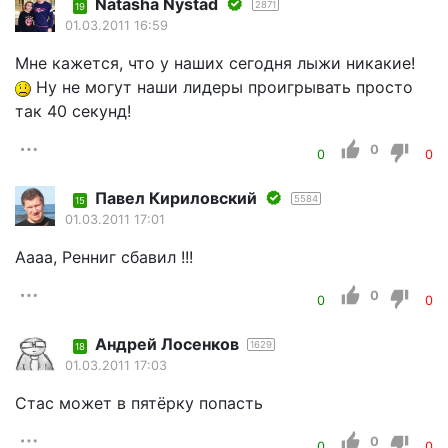
Natasha Nystad
2871
19
01.03.2011 16:59
Мне кажется, что у наших сегодня лыжи никакие!
Ну не могут наши лидеры проигрывать просто
так 40 секунд!
0
0
0
Павел Кириловский
5584
15
01.03.2011 17:01
Аааа, Ренниг сбавил !!!
0
0
0
Андрей Лосенков
1629
18
01.03.2011 17:03
Стас может в пятёрку попасть
0
0
0