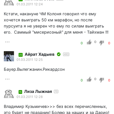
01.03.2011 12:24
Кстати, накануне ЧМ Колоня говорил что ему
хочется выиграть 50 км марафон, но после
пурсуита я не уверен что ему по силам выиграть
его. Саммый "мисериозный" для меня - Тайхман !!!
0
0
0
Айрат Хадыев
493
20
01.03.2011 12:25
Бауер.Вылегжанин.Рикардсон
0
0
0
Лиза Лыжная
70
15
01.03.2011 12:28
Владимир Кузьмичев>>> без всех перечисленных,
это будет не праздник! Болею за наших и за Дарио!