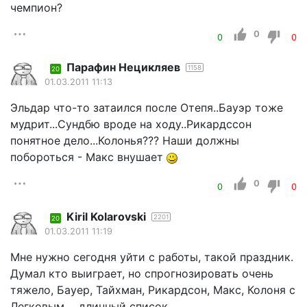
чемпион?
0
0
0
Парафин Нецикляев
1158
20
01.03.2011 11:13
Эльдар что-то затаился после Отепя..Бауэр тоже
мудрит...Сундбю вроде на ходу..Рикардссон
понятное дело...Колонья??? Наши должны
побороться - Макс внушает
0
0
0
Kiril Kolarovski
2201
20
01.03.2011 11:19
Мне нужно сегодня уйти с работы, такой праздник.
Думал кто выиграет, но спрогнозировать очень
тяжело, Бауер, Тайхман, Рикардсон, Макс, Колоня с
Легковым.... длинный список.