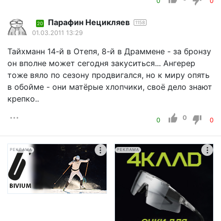
0
0
Парафин Нецикляев
1158
20
01.03.2011 13:29
Тайхманн 14-й в Отепя, 8-й в Драммене - за бронзу
он вполне может сегодня закуситься... Ангерер
тоже вяло по сезону продвигался, но к миру опять
в обойме - они матёрые хлопчики, своё дело знают
крепко..
0
0
0
РЕКЛАМА
РЕКЛАМА