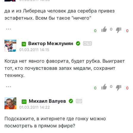
да и из Либереца человек два серебра привез
эстафетных. Всем бы такое "ничего"
0
0
0
Виктор Межлумян
8270
16
01.03.2011 14:15
Когда нет явного фаворита, будет рубка. Выиграет
тот, кто почувствовав запах медали, сохранит
технику.
0
0
0
Михаил Валуев
311
20
01.03.2011 14:22
Подскажите, в интернете где гонку можно
посмотреть в прямом эфире?