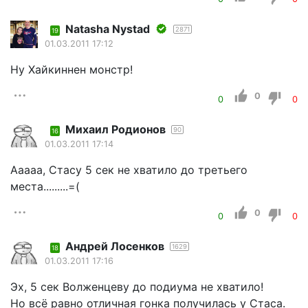
Natasha Nystad
2871
19
01.03.2011 17:12
Ну Хайкиннен монстр!
0
0
0
Михаил Родионов
90
16
01.03.2011 17:14
Ааааа, Стасу 5 сек не хватило до третьего
места.........=(
0
0
0
Андрей Лосенков
1629
18
01.03.2011 17:16
Эх, 5 сек Волженцеву до подиума не хватило!
Но всё равно отличная гонка получилась у Стаса.