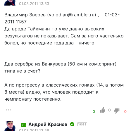
01.03.2011 13:53
Владимир Зверев (volodian@rambler.ru) , 01-03-
2011 11:57
Да вроде Тайкманн-то уже давно высоких
результатов не показывает. Сам за него частенько
болел, но последние года два - ничего
Два серебра из Ванкувера (50 км и ком.спринт)
типа не в счет?
А по прогрессу в классических гонках (14, а потом
8 места) видно, что человек подходит к
чемпионату постепенно.
0
0
0
Андрей Краснов
19088
23
01.03.2011 13:56