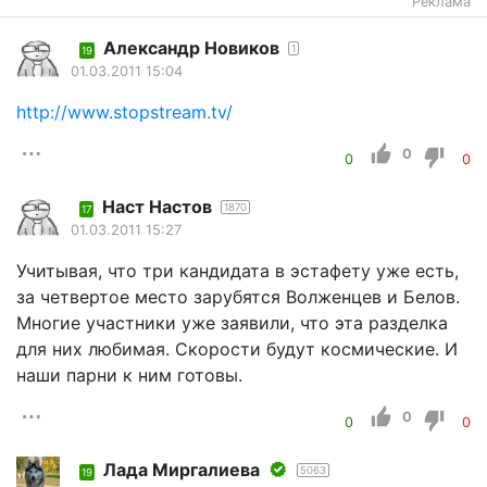
Реклама
Александр Новиков
1
19
01.03.2011 15:04
http://www.stopstream.tv/
0
0
0
Наст Настов
1870
17
01.03.2011 15:27
Учитывая, что три кандидата в эстафету уже есть,
за четвертое место зарубятся Волженцев и Белов.
Многие участники уже заявили, что эта разделка
для них любимая. Скорости будут космические. И
наши парни к ним готовы.
0
0
0
Лада Миргалиева
5063
19