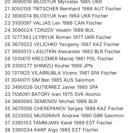
20 3690018 BILOSYUK Myroslav 1985 UKR
21 3050159 TRITSCHER Bernhard 1988 AUT Fischer
22 3690014 BILOSYUK Ivan 1984 UKR Fischer
23 3100097 VALJAS Len 1988 CAN Fischer
24 3090024 TZINZOV Veselin 1986 BUL
25 1277393 LEYBYUK Roman 1977 UKR Fischer
26 3670022 VELICHKO Yevgeniy 1987 KAZ Fischer
27 3660013 LASUTKIN Alexander 1983 BLR Fischer
28 1310470 KRECZMER Maciej 1981 POL Fischer
29 3300277 SHIMIZU Kouhei 1989 JPN
30 1311925 VILARRUBLA Vicenc 1981 SPA Fischer
31 3040011 SIM Ben 1985 AUS Salomon
32 3490026 GUTIERREZ Javier 1985 SPA
33 1106091 BATORY Ivan 1975 SVK Atomic
34 3660065 SEMENOV Michail 1986 BLR
35 3670006 CHEREPANOV Sergey 1986 KAZ Fischer
36 3220002 MUSGRAVE Andrew 1990 GBR Salomon
37 3390103 TAMMJARV Karel 1989 EST Fischer
38 3390034 KARP Algo 1985 EST Fischer