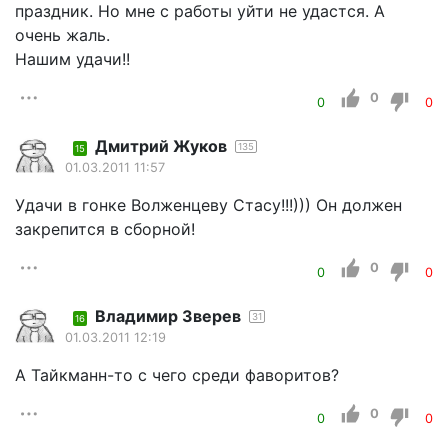
праздник. Но мне с работы уйти не удастся. А
очень жаль.
Нашим удачи!!
0
0
0
Дмитрий Жуков
135
15
01.03.2011 11:57
Удачи в гонке Волженцеву Стасу!!!))) Он должен
закрепится в сборной!
0
0
0
Владимир Зверев
31
16
01.03.2011 12:19
А Тайкманн-то с чего среди фаворитов?
0
0
0