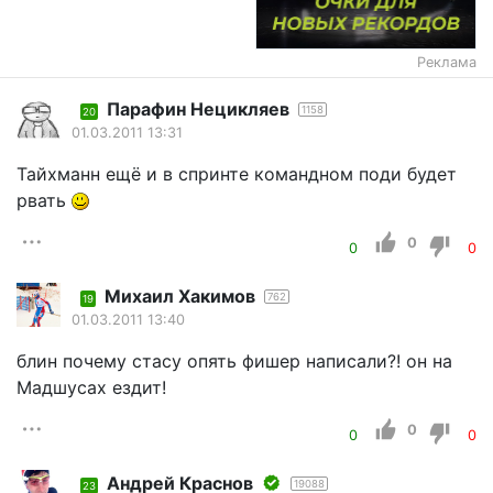
Реклама
Парафин Нецикляев
1158
20
01.03.2011 13:31
Тайхманн ещё и в спринте командном поди будет
рвать
0
0
0
Михаил Хакимов
762
19
01.03.2011 13:40
блин почему стасу опять фишер написали?! он на
Мадшусах ездит!
0
0
0
Андрей Краснов
19088
23