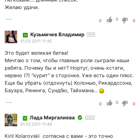
Желаю удачи.
0
0
0
Кузьмичев Владимир
1819
20
01.03.2011 11:45
Это будет великая битва!
Мечтаю о том, чтобы главные роли сыграли наши
ребята. Почему бы и нет? Нортуг, очень кстати,
нервно (?) "курит" в сторонке. Уже есть один плюс.
Еще бы убрать (отдохнуть) Колонью, Рикардссона,
Бауэра, Ренинга, Сундбю, Тайхмана...
0
0
0
Лада Миргалиева
5063
19
01.03.2011 11:49
Kiril Kolarovski согласна с вами - это точно