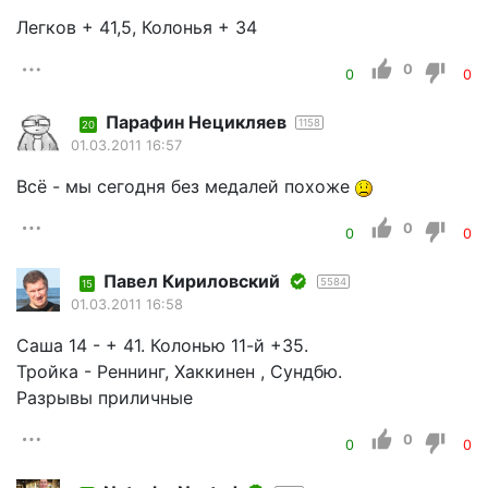
Легков + 41,5, Колонья + 34
0
0
0
Парафин Нецикляев
1158
20
01.03.2011 16:57
Всё - мы сегодня без медалей похоже
0
0
0
Павел Кириловский
5584
15
01.03.2011 16:58
Саша 14 - + 41. Колонью 11-й +35.
Тройка - Реннинг, Хаккинен , Сундбю.
Разрывы приличные
0
0
0