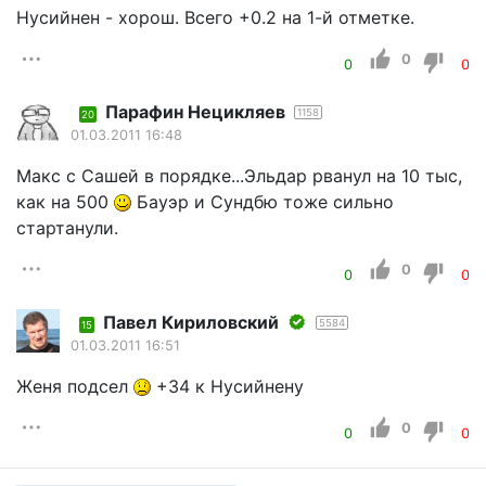
Нусийнен - хорош. Всего +0.2 на 1-й отметке.
0
0
0
Парафин Нецикляев
1158
20
01.03.2011 16:48
Макс с Сашей в порядке...Эльдар рванул на 10 тыс,
как на 500
Бауэр и Сундбю тоже сильно
стартанули.
0
0
0
Павел Кириловский
5584
15
01.03.2011 16:51
Женя подсел
+34 к Нусийнену
0
0
0