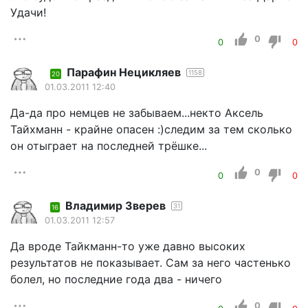
Удачи!
0
0
0
Парафин Нецикляев
1158
20
01.03.2011 12:40
Да-да про немцев не забываем...некто Аксель
Тайхманн - крайне опасен :)следим за тем сколько
он отыграет на последней трёшке...
0
0
0
Владимир Зверев
31
16
01.03.2011 12:57
Да вроде Тайкманн-то уже давно высоких
результатов не показывает. Сам за него частенько
болел, но последние года два - ничего
0