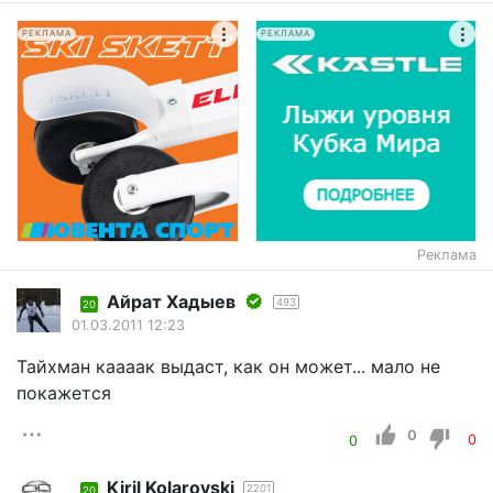
РЕКЛАМА
РЕКЛАМА
Реклама
Айрат Хадыев
493
20
01.03.2011 12:23
Тайхман каааак выдаст, как он может... мало не
покажется
0
0
0
Kiril Kolarovski
2201
20