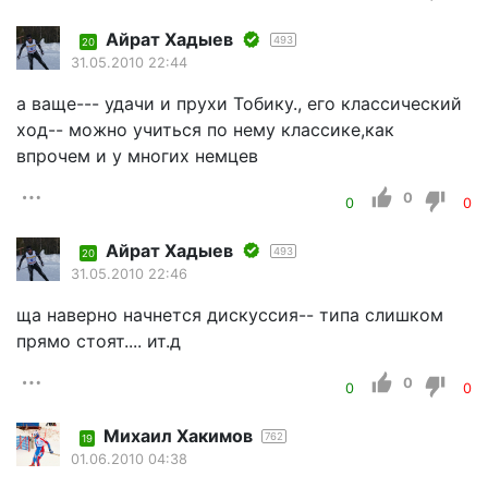
Айрат Хадыев
493
20
31.05.2010 22:44
а ваще--- удачи и прухи Тобику., его классический
ход-- можно учиться по нему классике,как
впрочем и у многих немцев
0
0
0
Айрат Хадыев
493
20
31.05.2010 22:46
ща наверно начнется дискуссия-- типа слишком
прямо стоят.... ит.д
0
0
0
Михаил Хакимов
762
19
01.06.2010 04:38