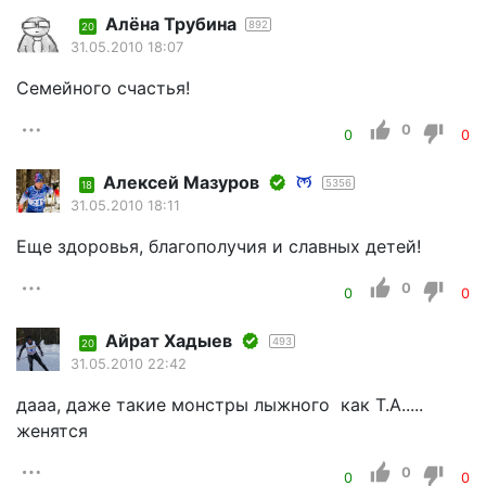
Алёна Трубина
892
20
31.05.2010 18:07
Семейного счастья!
0
0
0
Алексей Мазуров
5356
18
31.05.2010 18:11
Еще здоровья, благополучия и славных детей!
0
0
0
Айрат Хадыев
493
20
31.05.2010 22:42
дааа, даже такие монстры лыжного как Т.А.....
женятся
0
0
0