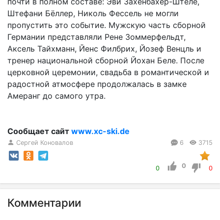
почти в полном составе: Эви Захенбахер-Штеле,
Штефани Бёллер, Николь Фессель не могли
пропустить это событие. Мужскую часть сборной
Германии представляли Рене Зоммерфельдт,
Аксель Тайхманн, Йенс Филбрих, Йозеф Венцль и
тренер национальной сборной Йохан Беле. После
церковной церемонии, свадьба в романтической и
радостной атмосфере продолжалась в замке
Амеранг до самого утра.
Сообщает сайт
www.xc-ski.de
Сергей Коновалов
6
3715
0
0
0
Комментарии