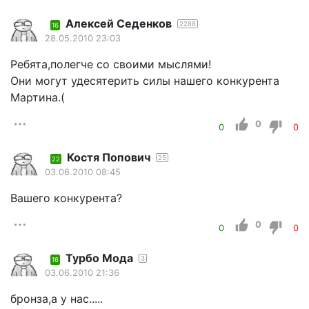
Алексей Седенков
2288
16
28.05.2010 23:03
Ребята,полегче со своими мыслями!
Они могут удесятерить силы нашего конкурента
Мартина.(
0
0
0
Костя Попович
25
22
03.06.2010 08:45
Вашего конкурента?
0
0
0
Турбо Мода
3
16
03.06.2010 21:36
бронза,а у нас.....