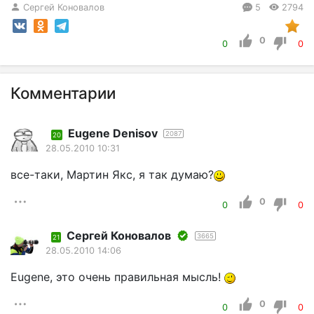
Сергей Коновалов
5
2794
0
0
0
Комментарии
Eugene Denisov
2087
20
28.05.2010 10:31
все-таки, Мартин Якс, я так думаю?
0
0
0
Сергей Коновалов
3665
21
28.05.2010 14:06
Eugene, это очень правильная мысль!
0
0
0