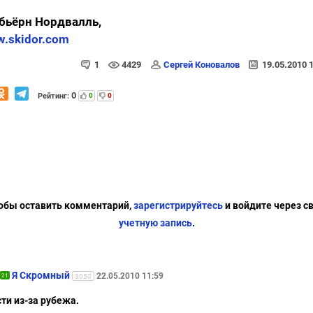
бьёрн Нордвалль,
.skidor.com
1
4429
Сергей Коновалов
19.05.2010 
0
Рейтинг:
0
0
обы оставить комментарий,
зарегистрируйтесь
и войдите через с
учетную запись
.
Я Скромный
22.05.2010 11:59
21
3050
ти из-за рубежа.