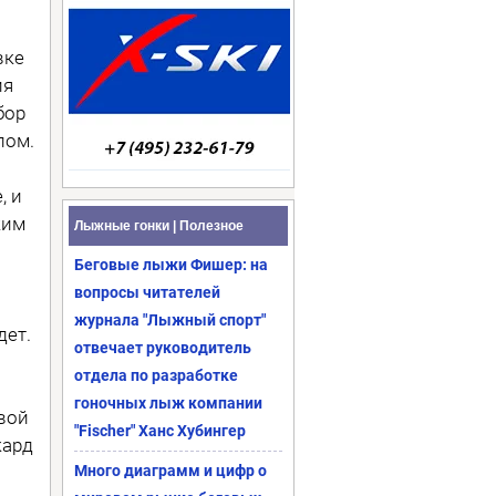
вке
ия
бор
лом.
, и
ким
Лыжные гонки | Полезное
Беговые лыжи Фишер: на
вопросы читателей
журнала "Лыжный спорт"
дет.
отвечает руководитель
отдела по разработке
гоночных лыж компании
вой
"Fischer" Ханс Хубингер
кард
Много диаграмм и цифр о