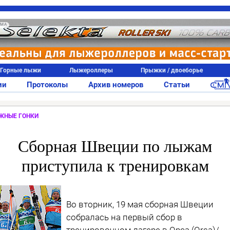
АМА
Горные лыжи
Лыжероллеры
Прыжки / двоеборье
ии
Протоколы
Архив номеров
Статьи
ЖНЫЕ ГОНКИ
Сборная Швеции по лыжам
приступила к тренировкам
Во вторник, 19 мая сборная Швеции
собралась на первый сбор в
тренировочном лагере в Орса (Orsa)/