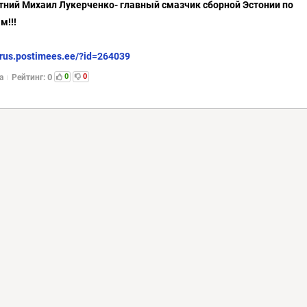
тний Михаил Лукерченко- главный смазчик сборной Эстонии по
м!!!
//rus.postimees.ee/?id=264039
0
0
0
а
Рейтинг: