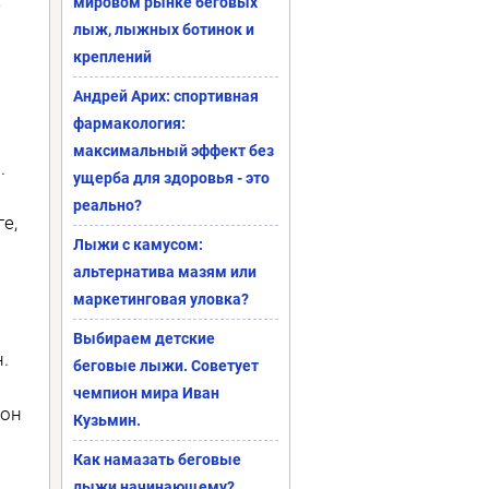
е
мировом рынке беговых
лыж, лыжных ботинок и
креплений
Андрей Арих: спортивная
фармакология:
с
максимальный эффект без
.
ущерба для здоровья - это
реально?
е,
Лыжи с камусом:
альтернатива мазям или
маркетинговая уловка?
Выбираем детские
.
беговые лыжи. Советует
чемпион мира Иван
сон
Кузьмин.
Как намазать беговые
лыжи начинающему?