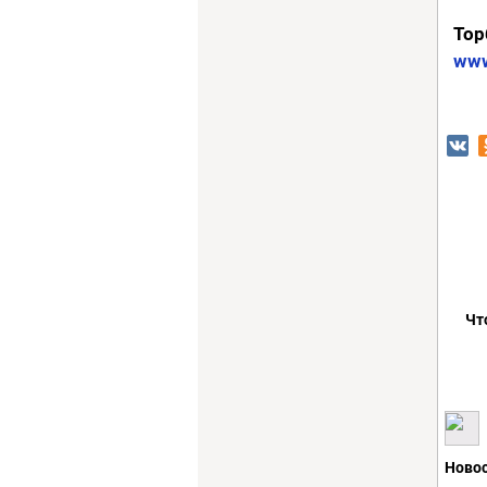
Тор
www
Чт
Новос