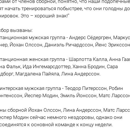
рами от членов сборной, понятно, что наши подопечны
ят начать тренироваться побыстрее, что они голодны до
нировок. Это – хороший знак!"
сбор вызваны:
танционная мужская группа - Андерс Сёдергрен, Марку
нер, Йохан Олссон, Даниэль Ричардссон, Йенс Эрикссон
танционная женская группа - Шарлотта Калла, Анна Гааг
на Фальк, Ида Ингемарсдоттер, Ханна Бродин, Сара
дборг, Магдалена Пайяла, Лина Андерссон.
интерская мужская группа - Теодор Питерссон, Робин
нтенссон, Йеспер Модин, Эмиль Йонссон, Матс Ларссон
ны сборной Йохан Олссон, Лина Андерссон, Матс Ларс
еспер Модин сейчас немного нездоровы, однако они
соединятся к основной команде к концу недели.