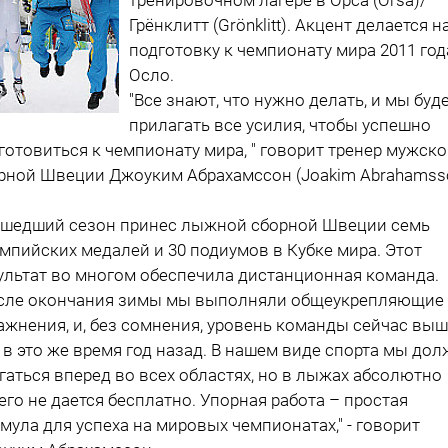
Грёнклитт (Grönklitt). Акцент делается н
подготовку к чемпионату мира 2011 год
Осло.
"Все знают, что нужно делать, и мы буд
прилагать все усилия, чтобы успешно
готовиться к чемпионату мира, " говорит тренер мужск
рной Швеции Джоуким Абрахамссон (Joakim Abrahamsso
шедший сезон принес лыжной сборной Швеции семь
мпийских медалей и 30 подиумов в Кубке мира. Этот
ультат во многом обеспечила дистанционная команда.
сле окончания зимы мы выполняли общеукрепляющие
ажнения, и, без сомнения, уровень команды сейчас выш
 в это же время год назад. В нашем виде спорта мы до
гаться вперед во всех областях, но в лыжах абсолютно
его не дается бесплатно. Упорная работа – простая
мула для успеха на мировых чемпионатах," - говорит