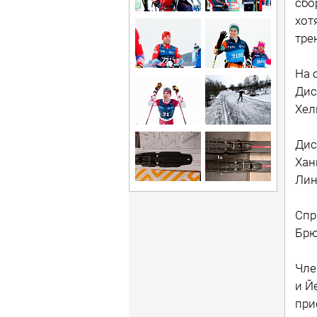
сбо
хот
тре
На 
Дис
Хел
Дис
Хан
Лин
Спр
Брю
Чле
и Й
при