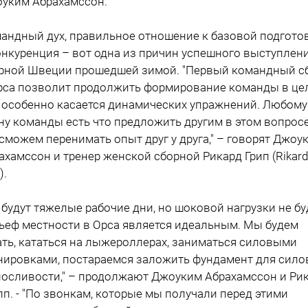
уким Абрахамссон.
андный дух, правильное отношение к базовой подгото
онкуренция – вот одна из причин успешного выступлен
рной Швеции прошедшей зимой. "Первый командный с
рса позволит продолжить формирование команды в це
 особенно касается динамических упражнений. Любому
ну команды есть что предложить другим в этом вопросе
сможем перенимать опыт друг у друга," – говорят Джоу
ахамссон и тренер женской сборной Рикард Грип (Rikard
).
 будут тяжелые рабочие дни, но шоковой нагрузки не бу
ьеф местности в Орса является идеальным. Мы будем
ать, кататься на лыжероллерах, заниматься силовыми
нировками, постараемся заложить фундамент для сило
осливости," – продолжают Джоуким Абрахамссон и Ри
пп. - "По звонкам, которые мы получали перед этими