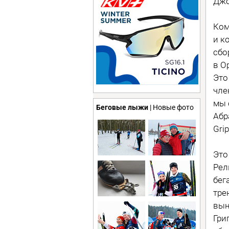
Джо
Ком
и к
сбо
в О
Это
чле
мы 
Беговые лыжи
| Новые фото
Абр
Grip
Это
Рел
бег
тре
вын
Гри