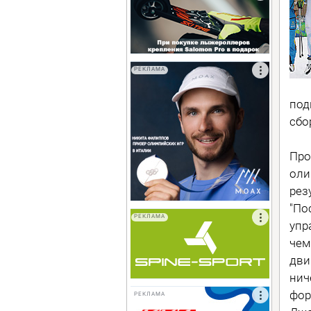
РЕКЛАМА
под
сбо
Про
оли
рез
"По
РЕКЛАМА
упр
чем
дви
нич
фор
РЕКЛАМА