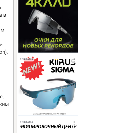
а
а в
ем
ой
n).
РЕКЛАМА
е,
лжны
РЕКЛАМА