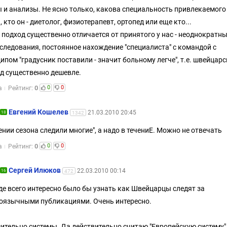
 и анализы. Не ясно только, какова специальность привлекаемого
, кто он - диетолог, физиотерапевт, ортопед или еще кто...
 подход существенно отличается от принятого у нас - неоднократны
сследования, постоянное нахождение "специалиста" с командой с
ипом "градусник поставили - значит больному легче", т.е. швейцар
д существенно дешевле.
0
0
0
а
Рейтинг:
Евгений Кошелев
21.03.2010 20:45
18
1342
чении сезона следили многие", а надо в течениЕ. Можно не отвечать
0
0
0
а
Рейтинг:
Сергей Илюков
22.03.2010 00:14
16
472
е всего интересно было бы узнать как Швейцарцы следят за
оязычными публикациями. Очень интересно.
ительно системы. Да действительно считаю "Европейскую систему"