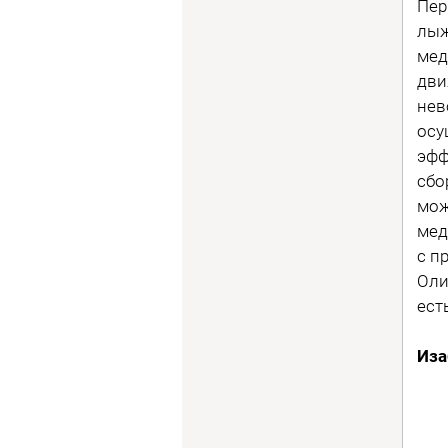
Пер
лыж
мед
дви
нев
осу
эфф
сбо
мож
мед
с п
Оли
ест
Иза