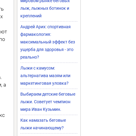
мировом рынке беговых
ть
лыж, лыжных ботинок и
их
креплений
Андрей Арих: спортивная
ают
фармакология:
по
максимальный эффект без
ущерба для здоровья - это
реально?
Лыжи с камусом:
альтернатива мазям или
.
маркетинговая уловка?
, а
Выбираем детские беговые
лыжи. Советует чемпион
мира Иван Кузьмин.
кс
Как намазать беговые
лыжи начинающему?