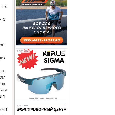
n.ru
цию
ой
РЕКЛАМА
щих
ают
том
наш
 мог
тил
РЕКЛАМА
тими