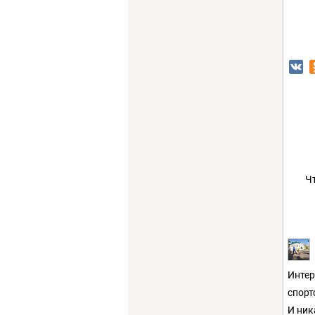
Ч
Интер
спорт
И ник