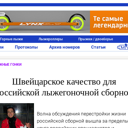
АМА
Горные лыжи
Лыжероллеры
Прыжки / двоеборье
ии
Протоколы
Архив номеров
Статьи
ЖНЫЕ ГОНКИ
Швейцарское качество для
оссийской лыжегоночной сборн
Волна обсуждения перестройки жизни
российской сборной вышла за предел
круга российских специалистов и