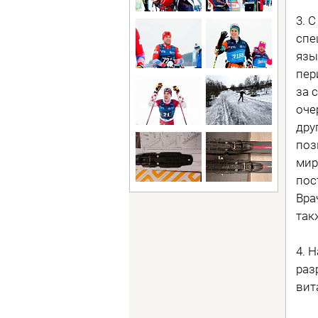
3. 
спе
язы
пер
за 
оче
дру
поз
мир
пос
Вра
так
4. 
раз
вит