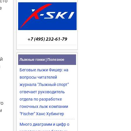
сто
е
ий
Лыжные гонки | Полезное
й
Беговые лыжи Фишер: на
вопросы читателей
журнала "Лыжный спорт"
отвечает руководитель
отдела по разработке
то
гоночных лыж компании
м
"Fischer" Ханс Хубингер
Много диаграмм и цифр о