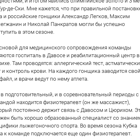
дностями, и итогом явились олимпийское золото и 3 ме
Тур-де-Ски. Мне кажется, что при правильной постановк
а и российские гонщики Александр Легков, Максим
егжанин и Николай Панкратов могли бы успешно
тупить в этом сезоне.
Основой для медицинского сопровождения команды
яются госпиталь в Давосе и реабилитационный центр в
ихе. Там проводятся: аллергический тест, астматическ
т и контроль крови. На каждого гонщика заводится сво
файл, и врачи ведут по нему атлета.
И в подготовительный, и в соревновательный периоды с
андой находится физиотерапевт (он же массажист),
орый постоянно держит связь с Давосом и Цюрихом. Э
жен быть хорошо образованный специалист со знание
цифики лыжегоночного спорта. Во время сезона Кубка
а к команде подключается еще один физиотерапевт.