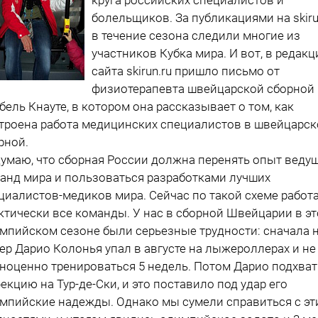
болельщиков. За публикациями на skiru
в течение сезона следили многие из
участников Кубка мира. И вот, в редак
сайта skirun.ru пришло письмо от
физиотерапевта швейцарской сборной
бель Кнауте, в котором она рассказывает о том, как
троена работа медицинских специалистов в швейцарск
рной.
думаю, что сборная России должна перенять опыт веду
анд мира и пользоваться разработками лучших
циалистов-медиков мира. Сейчас по такой схеме работ
ктически все команды. У нас в сборной Швейцарии в э
мпийском сезоне были серьезные трудности: сначала 
ер Дарио Колонья упал в августе на лыжероллерах и не
ноценно тренироваться 5 недель. Потом Дарио подхва
екцию на Тур-де-Ски, и это поставило под удар его
мпийские надежды. Однако мы сумели справиться с э