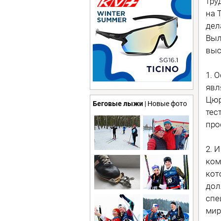
тру
на 
дел
Выл
выс
1. 
явл
Цюр
Беговые лыжи
| Новые фото
тес
про
2. 
ком
кот
дол
спе
мир