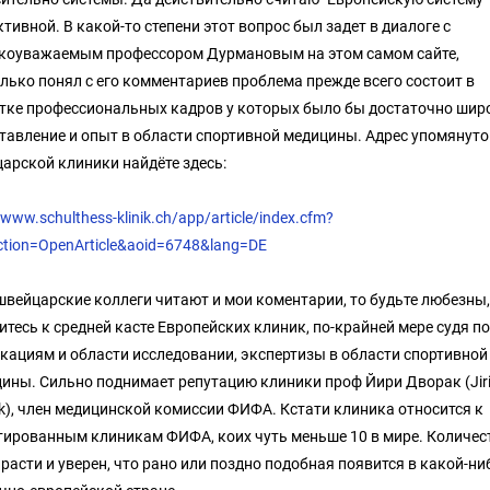
тивной. В какой-то степени этот вопрос был задет в диалоге с
коуважаемым профессором Дурмановым на этом самом сайте,
лько понял с его комментариев проблема прежде всего состоит в
тке профессиональных кадров у которых было бы достаточно шир
тавление и опыт в области спортивной медицины. Адрес упомянуто
арской клиники найдёте здесь:
/www.schulthess-klinik.ch/app/article/index.cfm?
ction=OpenArticle&aoid=6748&lang=DE
швейцарские коллеги читают и мои коментарии, то будьте любезны
итесь к средней касте Европейских клиник, по-крайней мере судя по
кациям и области исследовании, экспертизы в области спортивной
ины. Сильно поднимает репутацию клиники проф Йири Дворак (Jir
k), член медицинской комиссии ФИФА. Кстати клиника относится к
тированным клиникам ФИФА, коих чуть меньше 10 в мире. Количес
 расти и уверен, что рано или поздно подобная появится в какой-ни