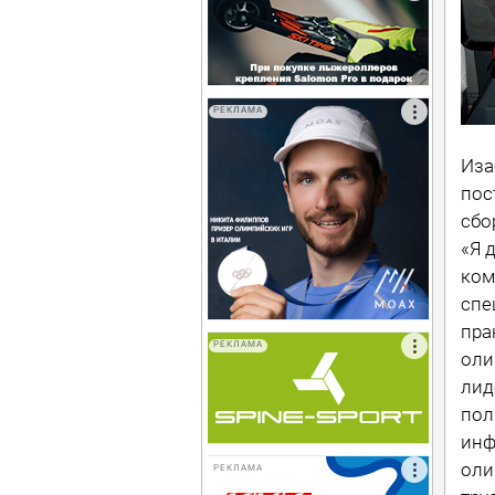
РЕКЛАМА
Иза
пос
сбо
«Я 
ком
спе
пра
РЕКЛАМА
оли
лид
пол
инф
оли
РЕКЛАМА