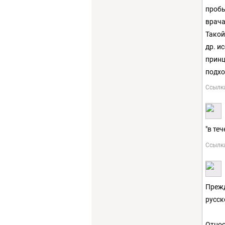
пробы
врача
Такой
др. и
принц
подхо
Ссылк
"в те
Ссылк
Прежд
русск
Относ