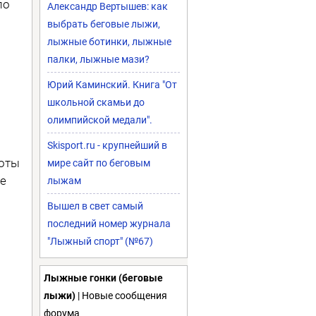
по
Александр Вертышев: как
выбрать беговые лыжи,
лыжные ботинки, лыжные
палки, лыжные мази?
Юрий Каминский. Книга "От
школьной скамьи до
олимпийской медали".
Skisport.ru - крупнейший в
боты
мире сайт по беговым
е
лыжам
Вышел в свет самый
последний номер журнала
"Лыжный спорт" (№67)
Лыжные гонки (беговые
лыжи)
| Новые сообщения
форума