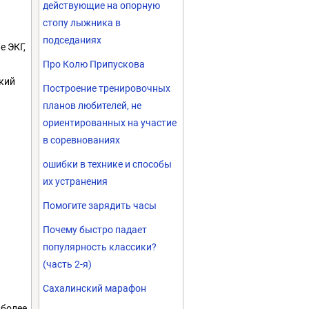
действующие на опорную
стопу лыжника в
подседаниях
е ЭКГ,
Про Колю Припускова
ский
Построение тренировочных
планов любителей, не
ориентированных на участие
в соревнованиях
ошибки в технике и способы
их устранения
Помогите зарядить часы
Почему быстро падает
популярность классики?
(часть 2-я)
Сахалинский марафон
 более