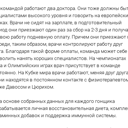
С командой работают два доктора. Они тоже должны бы
циалистами высокого уровня и говорить на европейск
ках. Врачи не сидят на зарплате, в подготовительный
иод они приезжают один раз за сбор на 2-3 дня и получ
свою работу подневную оплату. Причем они приезжают 
реди, таким образом, врачи контролируют работу друг
га. Благодаря такой форме оплаты, команда может себе
волить нанять хороших специалистов. На чемпионатах
а и Олимпийских играх врач присутствует в команде
тоянно. На Кубке мира врачи работают, меняя друг друга
чи находятся в постоянном контакте с физиотерапевтом
же Давосом и Цюрихом.
На основе собранных данных для каждого гонщика
рабатывается личная восстановительная диета, компле
аминных добавок и поддержка иммунной системы.