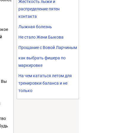
Жесткость лыжи и
распределение пятен
контакта
Лыжная болезнь
окое
й
Не стало Жени Быкова
Прощание с Вовой Ларчиным
как выбрать фишера по
маркировке
На чем кататься летом для
, Вы
тренировки баланса и не
только
i
тво
будь