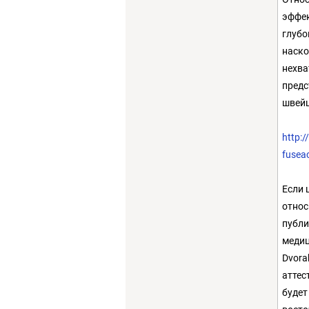
эффек
глубо
наско
нехва
предс
швейц
http:/
fusea
Если 
относ
публи
медиц
Dvora
аттес
будет