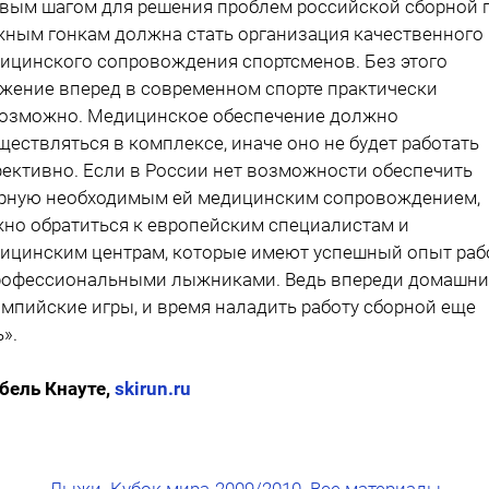
вым шагом для решения проблем российской сборной 
ным гонкам должна стать организация качественного
ицинского сопровождения спортсменов. Без этого
жение вперед в современном спорте практически
озможно. Медицинское обеспечение должно
ществляться в комплексе, иначе оно не будет работать
ективно. Если в России нет возможности обеспечить
рную необходимым ей медицинским сопровождением,
но обратиться к европейским специалистам и
ицинским центрам, которые имеют успешный опыт ра
рофессиональными лыжниками. Ведь впереди домашни
мпийские игры, и время наладить работу сборной еще
ь».
бель Кнауте,
skirun.ru
Лыжи. Кубок мира-2009/2010. Все материалы