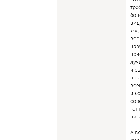
тре
бол
вид
ход
воо
нар
при
луч
и с
орг
все
и к
сор
гон
на 
А в
спо