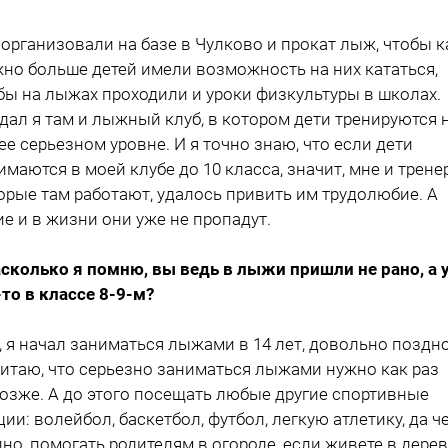
организовали на базе в Чулково и прокат лыж, чтобы к
но больше детей имели возможность на них кататься,
бы на лыжах проходили и уроки физкультуры в школах.
дал я там и лыжный клуб, в котором дети тренируются 
ее серьезном уровне. И я точно знаю, что если дети
имаются в моей клубе до 10 класса, значит, мне и трене
орые там работают, удалось привить им трудолюбие. А
ие и в жизни они уже не пропадут.
асколько я помню, вы ведь в лыжи пришли не рано, а 
-то в классе 8-9-м?
а, я начал заниматься лыжами в 14 лет, довольно поздно
читаю, что серьезно заниматься лыжами нужно как раз
озже. А до этого посещать любые другие спортивные
ции: волейбол, баскетбол, футбол, легкую атлетику, да ч
дно, помогать родителям в огороде, если живете в дере