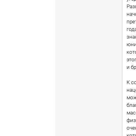
Раз
нач
пре
год
зна
юни
кот
это
и б
К с
нац
мож
бла
мас
физ
оче
кот