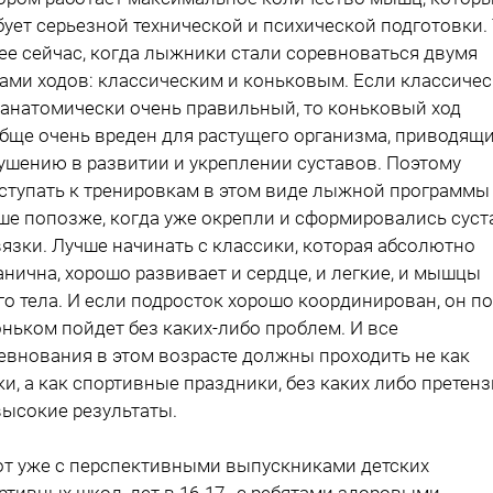
бует серьезной технической и психической подготовки.
ее сейчас, когда лыжники стали соревноваться двумя
ами ходов: классическим и коньковым. Если классиче
 анатомически очень правильный, то коньковый ход
бще очень вреден для растущего организма, приводящи
ушению в развитии и укреплении суставов. Поэтому
ступать к тренировкам в этом виде лыжной программы
ше попозже, когда уже окрепли и сформировались сус
вязки. Лучше начинать с классики, которая абсолютно
анична, хорошо развивает и сердце, и легкие, и мышцы
го тела. И если подросток хорошо координирован, он п
оньком пойдет без каких-либо проблем. И все
евнования в этом возрасте должны проходить не как
ки, а как спортивные праздники, без каких либо претен
высокие результаты.
от уже с перспективными выпускниками детских
ртивных школ, лет в 16-17 , с ребятами здоровыми