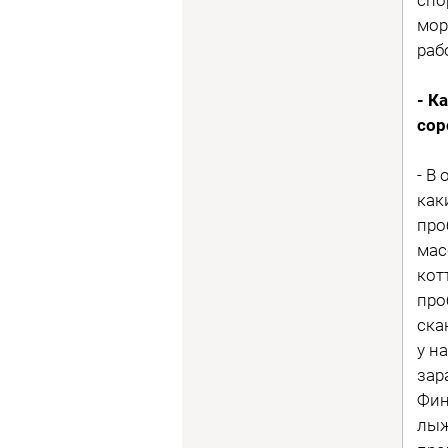
мор
раб
- К
сор
- В
как
про
мас
кот
про
ска
у н
зар
Фин
лыж