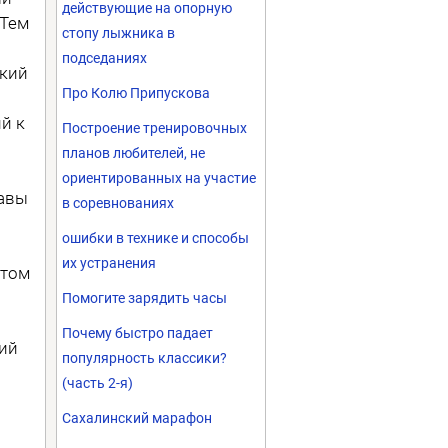
действующие на опорную
 Тем
стопу лыжника в
подседаниях
ский
Про Колю Припускова
й к
Построение тренировочных
планов любителей, не
ориентированных на участие
тавы
в соревнованиях
ошибки в технике и способы
их устранения
отом
Помогите зарядить часы
Почему быстро падает
зий
популярность классики?
(часть 2-я)
Сахалинский марафон