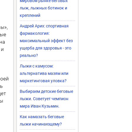
мировом рынке беговых
лыж, лыжных ботинок и
креплений
ы
Андрей Арих: спортивная
ы»,
фармакология:
мые
максимальный эффект без
на
ущерба для здоровья - это
 и
реально?
Лыжи с камусом:
альтернатива мазям или
моей
маркетинговая уловка?
ь
Выбираем детские беговые
дет
лыжи. Советует чемпион
мы
мира Иван Кузьмин.
Как намазать беговые
лыжи начинающему?