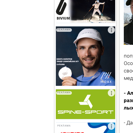
РЕКЛАМА
поп
Осо
сво
мед
- А
РЕКЛАМА
раз
лыж
- Д
РЕКЛАМА