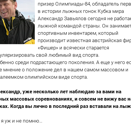
призер Олимпиады-84, обладатель пер
в истории лыжных гонок Кубка мира
Александр Завьялов сегодня не работа
лыжной командой страны. Он занимае
спортивным инвентарем, который
производит известная австрийская фи
«Фишер» и всячески старается
уляризировать свой любимый вид спорта.
бенно среди подрастающего поколения. А еще у него е
е мнение о положение дел в нашем самом массовом и
алеемком олимпийском виде спорта.
лександр, уже несколько лет наблюдаю за вами на
ных массовых соревнованиях, и совсем не вижу вас н
ах. Когда вы лично в последний раз вставали на лыж
а я уж и не помню…