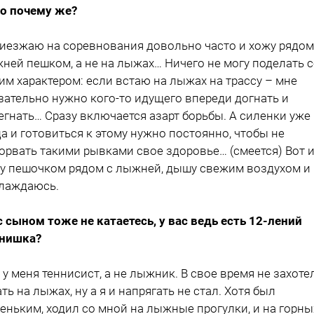
то почему же?
риезжаю на соревнования довольно часто и хожу рядом
ней пешком, а не на лыжах… Ничего не могу поделать 
им характером: если встаю на лыжах на трассу – мне
зательно нужно кого-то идущего впереди догнать и
егнать… Сразу включается азарт борьбы. А силенки уже
 да и готовиться к этому нужно постоянно, чтобы не
орвать такими рывками свое здоровье… (смеется) Вот 
у пешочком рядом с лыжней, дышу свежим воздухом и
лаждаюсь.
 с сыном тоже не катаетесь, у вас ведь есть 12-лений
нишка?
н у меня теннисист, а не лыжник. В свое время не захоте
ать на лыжах, ну а я и напрягать не стал. Хотя был
еньким, ходил со мной на лыжные прогулки, и на горны