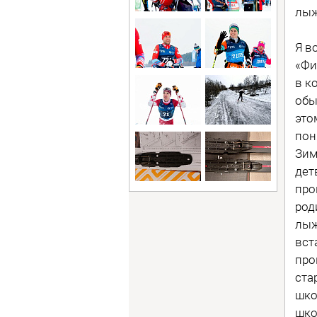
лыж
Я в
«Фи
в к
обы
это
пон
Зим
дет
про
род
лыж
вст
про
ста
шко
шко