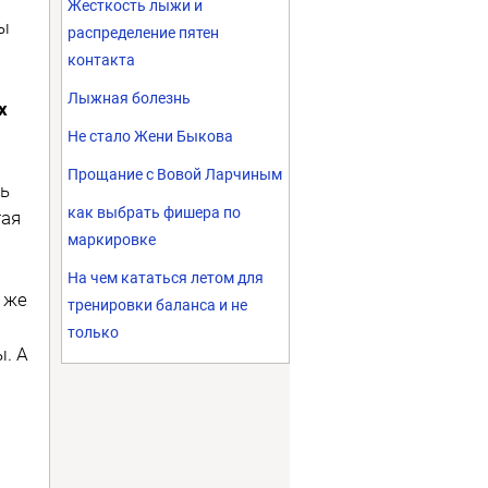
Жесткость лыжи и
ы
распределение пятен
контакта
Лыжная болезнь
х
Не стало Жени Быкова
Прощание с Вовой Ларчиным
ть
как выбрать фишера по
гая
маркировке
На чем кататься летом для
 же
тренировки баланса и не
только
. А