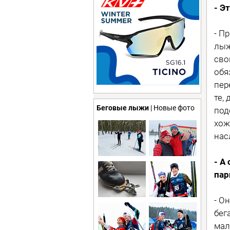
- Э
- П
лыж
сво
обя
пер
те,
Беговые лыжи
| Новые фото
под
хож
нас
- А
пар
- О
бег
мал