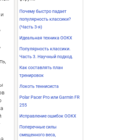
Почему быстро падает
 и
популярность классики?
(Часть 3-я)
о
Идеальная техника ООКХ
,
Популярность классики.
Часть 3. Научный подход.
ть,
Как составлять план
тренировок
лы
Локоть теннисиста
ов
Polar Pacer Pro или Garmin FR
о
255
на
й
Исправление ошибок ООКХ
–
Поперечные силы
смещенного веса,
ый