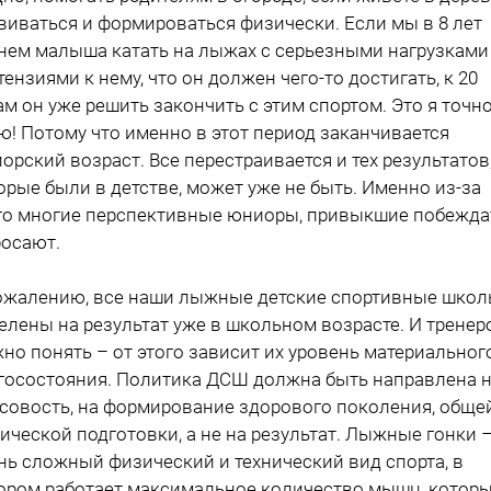
виваться и формироваться физически. Если мы в 8 лет
нем малыша катать на лыжах с серьезными нагрузками
тензиями к нему, что он должен чего-то достигать, к 20
ам он уже решить закончить с этим спортом. Это я точн
ю! Потому что именно в этот период заканчивается
орский возраст. Все перестраивается и тех результатов
орые были в детстве, может уже не быть. Именно из-за
го многие перспективные юниоры, привыкшие побежда
росают.
ожалению, все наши лыжные детские спортивные шко
елены на результат уже в школьном возрасте. И тренер
но понять – от этого зависит их уровень материальног
госостояния. Политика ДСШ должна быть направлена 
совость, на формирование здорового поколения, обще
ической подготовки, а не на результат. Лыжные гонки 
нь сложный физический и технический вид спорта, в
ором работает максимальное количество мышц, котор