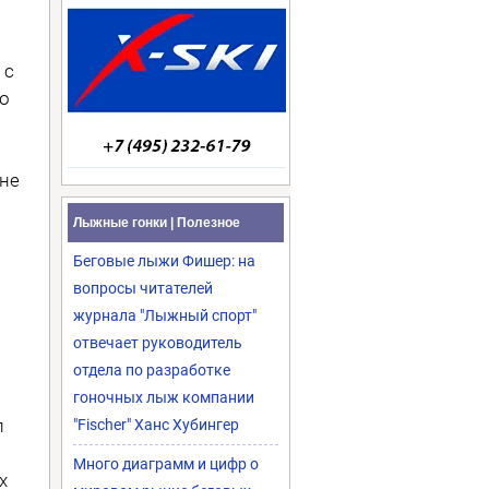
 с
со
 не
Лыжные гонки | Полезное
и
Беговые лыжи Фишер: на
вопросы читателей
журнала "Лыжный спорт"
отвечает руководитель
отдела по разработке
гоночных лыж компании
л
"Fischer" Ханс Хубингер
Много диаграмм и цифр о
х