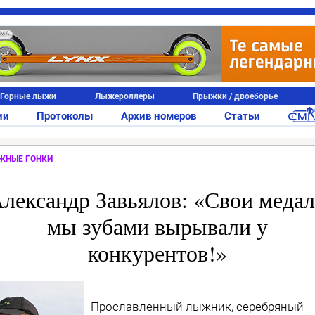
АМА
Горные лыжи
Лыжероллеры
Прыжки / двоеборье
ии
Протоколы
Архив номеров
Статьи
ЖНЫЕ ГОНКИ
лександр Завьялов: «Свои меда
мы зубами вырывали у
конкурентов!»
Прославленный лыжник, серебряный