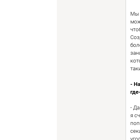
Мы 
мож
что
Соз
бол
зан
кот
так
- Н
где
- Д
я с
поп
сек
уго