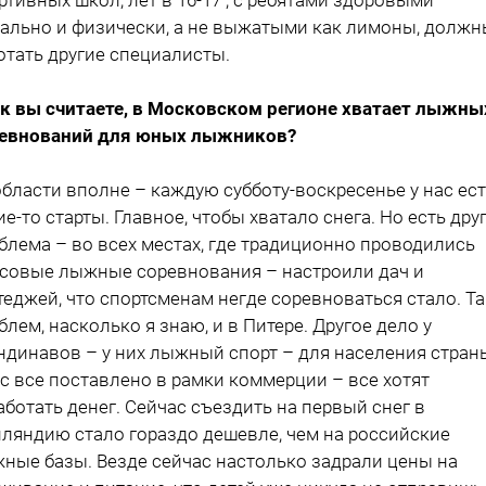
ально и физически, а не выжатыми как лимоны, должн
отать другие специалисты.
ак вы считаете, в Московском регионе хватает лыжны
евнований для юных лыжников?
 области вполне – каждую субботу-воскресенье у нас ес
ие-то старты. Главное, чтобы хватало снега. Но есть дру
блема – во всех местах, где традиционно проводились
совые лыжные соревнования – настроили дач и
теджей, что спортсменам негде соревноваться стало. Та
блем, насколько я знаю, и в Питере. Другое дело у
ндинавов – у них лыжный спорт – для населения страны
ас все поставлено в рамки коммерции – все хотят
аботать денег. Сейчас съездить на первый снег в
ляндию стало гораздо дешевле, чем на российские
ные базы. Везде сейчас настолько задрали цены на