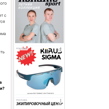
вого
ет с
тся
рма
РЕКЛАМА
сть
а
и?
РЕКЛАМА