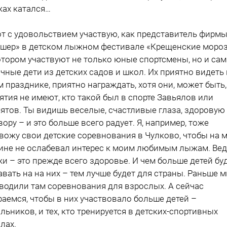
ах катался…
от с удовольствием участвую, как представитель фирм
шер» в детском лыжном фестивале «Крещенские мороз
отором участвуют не только юные спортсмены, но и са
чные дети из детских садов и школ. Их приятно видеть 
м празднике, приятно награждать, хотя они, может быть,
ятия не имеют, кто такой был в спорте Завьялов или
ятов. Ты видишь веселые, счастливые глаза, здоровую
вору – и это больше всего радует. Я, например, тоже
вожу свои детские соревнования в Чулково, чтобы на 
ине не ослабевал интерес к моим любимым лыжам. Вед
и – это прежде всего здоровье. И чем больше детей бу
авать на на них – тем лучше будет для страны. Раньше 
водили там соревнования для взрослых. А сейчас
раемся, чтобы в них участвовало больше детей –
льников, и тех, кто тренируется в детских-спортивных
лах.