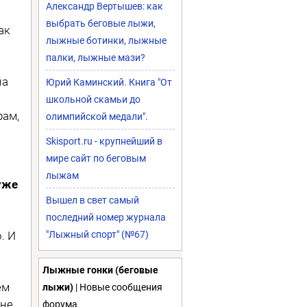
Александр Вертышев: как
выбрать беговые лыжи,
ак
лыжные ботинки, лыжные
палки, лыжные мази?
на
Юрий Каминский. Книга "От
школьной скамьи до
рам,
олимпийской медали".
Skisport.ru - крупнейший в
мире сайт по беговым
лыжам
уже
Вышел в свет самый
последний номер журнала
. И
"Лыжный спорт" (№67)
Лыжные гонки (беговые
ем
лыжи)
| Новые сообщения
вне…
форума