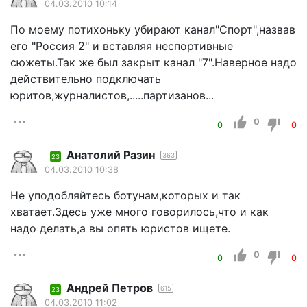
04.03.2010 10:14
По моему потихоньку убирают канал"Спорт",назвав
его "Россия 2" и вставляя неспортивные
сюжеты.Так же был закрыт канал "7".Наверное надо
действительно подключать
юритов,журналистов,.....партизанов...
0
0
0
Анатолий Разин
363
23
04.03.2010 10:38
Не уподобляйтесь ботунам,которых и так
хватает.Здесь уже много говорилось,что и как
надо делать,а вы опять юристов ищете.
0
0
0
Андрей Петров
615
23
04.03.2010 11:02