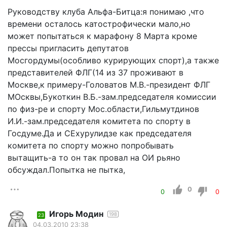
Руководству клуба Альфа-Битца:я понимаю ,что
времени осталось катострофически мало,но
может попытаться к марафону 8 Марта кроме
прессы пригласить депутатов
Мосгордумы(особливо курирующих спорт),а также
представителей ФЛГ(14 из 37 проживают в
Москве,к примеру-Головатов М.В.-президент ФЛГ
МОсквы,Букоткин В.Б.-зам.председателя комиссии
по физ-ре и спорту Мос.области,Гильмутдинов
И.И.-зам.председателя комитета по спорту в
Госдуме.Да и СЕхурулидзе как председателя
комитета по спорту можно попробывать
вытащить-а то он так провал на ОИ рьяно
обсуждал.Попытка не пытка,
0
0
0
Игорь Модин
198
23
04.03.2010 23:38