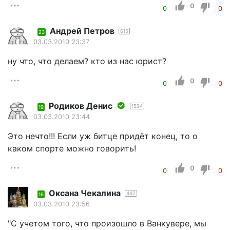
0
0
0
Андрей Петров
615
23
03.03.2010 23:37
ну что, что делаем? кто из нас юрист?
0
0
0
Родиков Денис
1594
19
03.03.2010 23:44
Это нечто!!! Если уж битце придёт конец, то о
каком спорте можно говорить!
0
0
0
Оксана Чекалина
442
16
03.03.2010 23:56
"С учетом того, что произошло в Ванкувере, мы