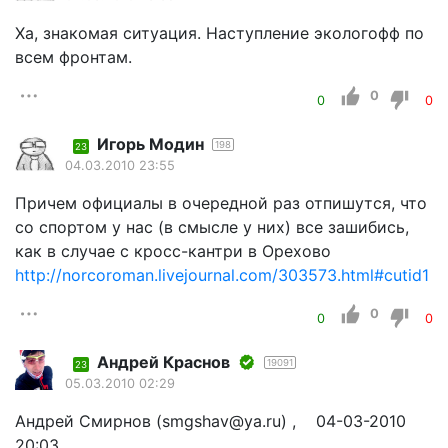
Ха, знакомая ситуация. Наступление экологофф по
всем фронтам.
0
0
0
Игорь Модин
198
23
04.03.2010 23:55
Причем официалы в очередной раз отпишутся, что
со спортом у нас (в смысле у них) все зашибись,
как в случае с кросс-кантри в Орехово
http://norcoroman.livejournal.com/303573.html#cutid1
0
0
0
Андрей Краснов
19091
23
05.03.2010 02:29
Андрей Смирнов (smgshav@ya.ru) , 04-03-2010
20:03