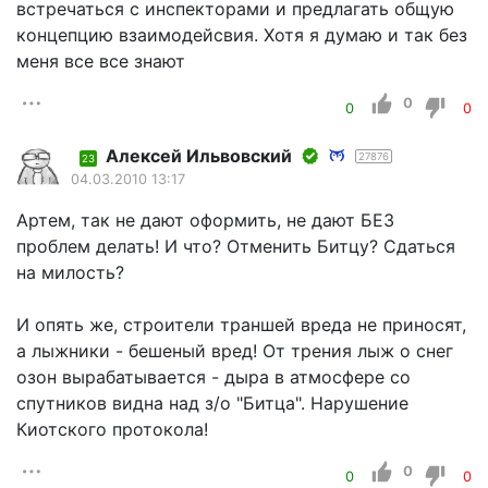
встречаться с инспекторами и предлагать общую
концепцию взаимодейсвия. Хотя я думаю и так без
меня все все знают
0
0
0
Алексей Ильвовский
27876
23
04.03.2010 13:17
Артем, так не дают оформить, не дают БЕЗ
проблем делать! И что? Отменить Битцу? Сдаться
на милость?
И опять же, строители траншей вреда не приносят,
а лыжники - бешеный вред! От трения лыж о снег
озон вырабатывается - дыра в атмосфере со
спутников видна над з/о "Битца". Нарушение
Киотского протокола!
0
0
0