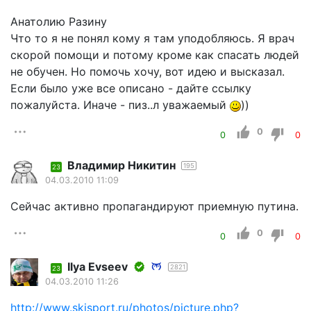
Анатолию Разину
Что то я не понял кому я там уподобляюсь. Я врач
скорой помощи и потому кроме как спасать людей
не обучен. Но помочь хочу, вот идею и высказал.
Если было уже все описано - дайте ссылку
пожалуйста. Иначе - пиз..л уважаемый
))
0
0
0
Владимир Никитин
195
23
04.03.2010 11:09
Сейчас активно пропагандируют приемную путина.
0
0
0
Ilyа Еvsееv
2821
23
04.03.2010 11:26
http://www.skisport.ru/photos/picture.php?