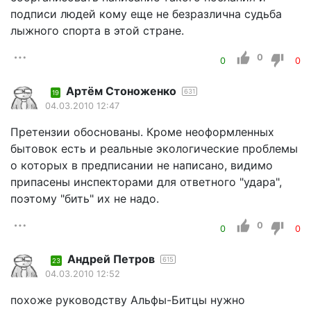
подписи людей кому еще не безразлична судьба
лыжного спорта в этой стране.
0
0
0
Артём Стоноженко
631
19
04.03.2010 12:47
Претензии обоснованы. Кроме неоформленных
бытовок есть и реальные экологические проблемы
о которых в предписании не написано, видимо
припасены инспекторами для ответного "удара",
поэтому "бить" их не надо.
0
0
0
Андрей Петров
615
23
04.03.2010 12:52
похоже руководству Альфы-Битцы нужно