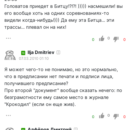
Головатов приедет в Битцу!?!?! ))))) насмешили! вы
его вообще хоть на одних соревнованиях-то
видели когда-нибудь!))) Да ему эта Битца... эти
трассы... плевал он на них!
0
0
0
Ilja Dmitriev
2
16
07.03.2010 01:10
Я может чего-то не понимаю, но это нормально,
что в предписании нет печати и подписи лица,
получившего предписание?
Про второй "документ" вообще сказать нечего: по
безграмотности ему самое место в журнале
"Крокодил" (если он еще жив).
0
0
0
Алфёров Дмитрий
2