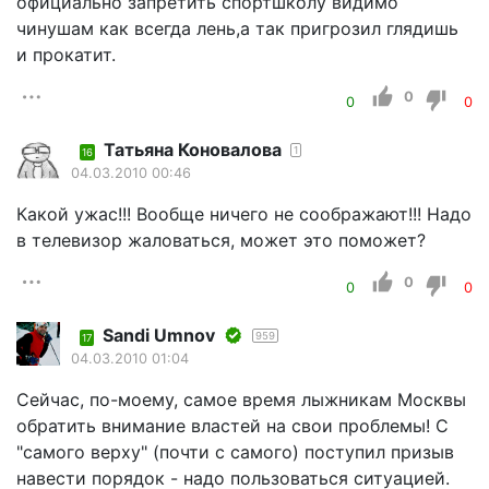
официально запретить спортшколу видимо
чинушам как всегда лень,а так пригрозил глядишь
и прокатит.
0
0
0
Татьяна Коновалова
1
16
04.03.2010 00:46
Какой ужас!!! Вообще ничего не соображают!!! Надо
в телевизор жаловаться, может это поможет?
0
0
0
Sandi Umnov
959
17
04.03.2010 01:04
Сейчас, по-моему, самое время лыжникам Москвы
обратить внимание властей на свои проблемы! С
"самого верху" (почти с самого) поступил призыв
навести порядок - надо пользоваться ситуацией.