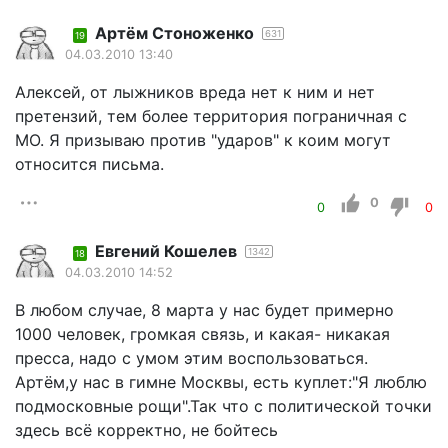
Артём Стоноженко
631
19
04.03.2010 13:40
Алексей, от лыжников вреда нет к ним и нет
претензий, тем более территория пограничная с
МО. Я призываю против "ударов" к коим могут
относится письма.
0
0
0
Евгений Кошелев
1342
18
04.03.2010 14:52
В любом случае, 8 марта у нас будет примерно
1000 человек, громкая связь, и какая- никакая
пресса, надо с умом этим воспользоваться.
Артём,у нас в гимне Москвы, есть куплет:"Я люблю
подмосковные рощи".Так что с политической точки
здесь всё корректно, не бойтесь