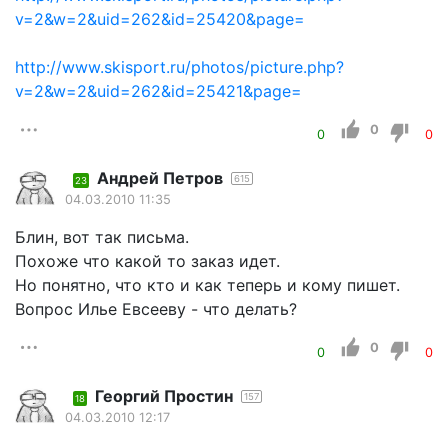
v=2&w=2&uid=262&id=25420&page=
http://www.skisport.ru/photos/picture.php?
v=2&w=2&uid=262&id=25421&page=
0
0
0
Андрей Петров
615
23
04.03.2010 11:35
Блин, вот так письма.
Похоже что какой то заказ идет.
Но понятно, что кто и как теперь и кому пишет.
Вопрос Илье Евсееву - что делать?
0
0
0
Георгий Простин
157
18
04.03.2010 12:17