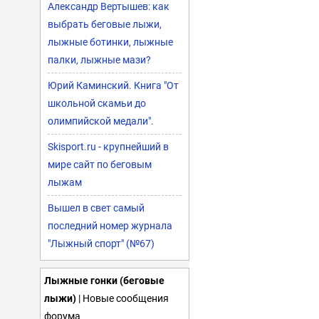
Александр Вертышев: как
выбрать беговые лыжи,
лыжные ботинки, лыжные
палки, лыжные мази?
Юрий Каминский. Книга "От
школьной скамьи до
олимпийской медали".
Skisport.ru - крупнейший в
мире сайт по беговым
лыжам
Вышел в свет самый
последний номер журнала
"Лыжный спорт" (№67)
Лыжные гонки (беговые
лыжи)
| Новые сообщения
форума