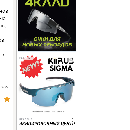
нов
вые
on,
ов.
 в
РЕКЛАМА
18:36
РЕКЛАМА