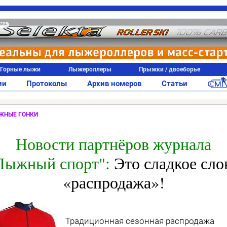
АМА
Горные лыжи
Лыжероллеры
Прыжки / двоеборье
ии
Протоколы
Архив номеров
Статьи
ЖНЫЕ ГОНКИ
Новости партнёров журнала
Лыжный спорт":
Это сладкое сло
«распродажа»!
Традиционная сезонная распродажа