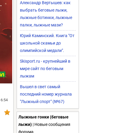
Александр Вертышев: как
выбрать беговые лыжи,
лыжные ботинки, лыжные
палки, лыжные мази?
Юрий Каминский. Книга "От
школьной скамьи до
олимпийской медали".
Skisport.ru - крупнейший в
мире сайт по беговым
лыжам
Вышел в свет самый
последний номер журнала
16:54
"Лыжный спорт" (№67)
Лыжные гонки (беговые
лыжи)
| Новые сообщения
форума