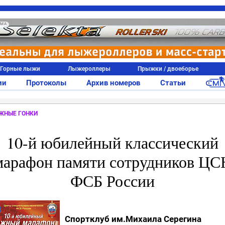
АМА
Горные лыжи
Лыжероллеры
Прыжки / двоеборье
ии
Протоколы
Архив номеров
Статьи
ЖНЫЕ ГОНКИ
10-й юбилейный классический
марафон памяти сотрудников ЦС
ФСБ России
Спортклуб им.Михаила Серегина