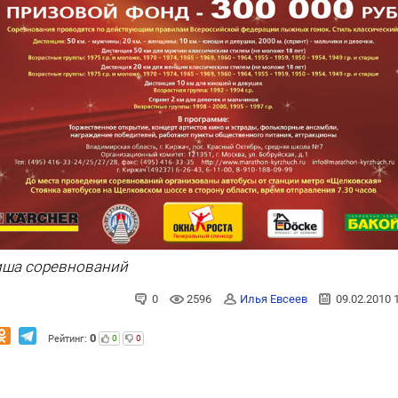
ша соревнований
0
2596
Илья Евcеeв
09.02.2010 
0
Рейтинг:
0
0