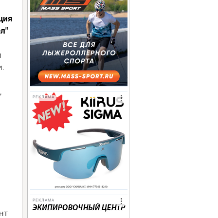
ция
л"
и
.
,
РЕКЛАМА
РЕКЛАМА
нт