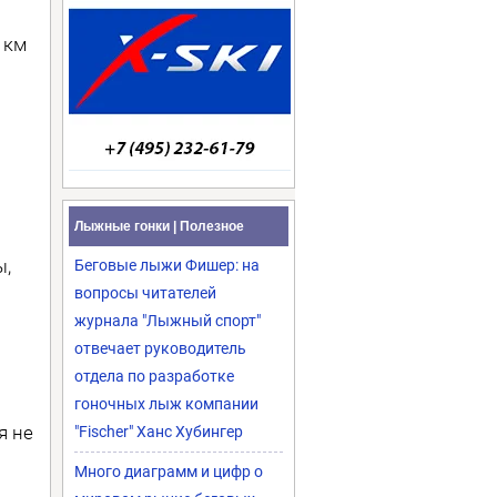
 км
Лыжные гонки | Полезное
ы,
Беговые лыжи Фишер: на
вопросы читателей
журнала "Лыжный спорт"
отвечает руководитель
отдела по разработке
гоночных лыж компании
я не
"Fischer" Ханс Хубингер
Много диаграмм и цифр о