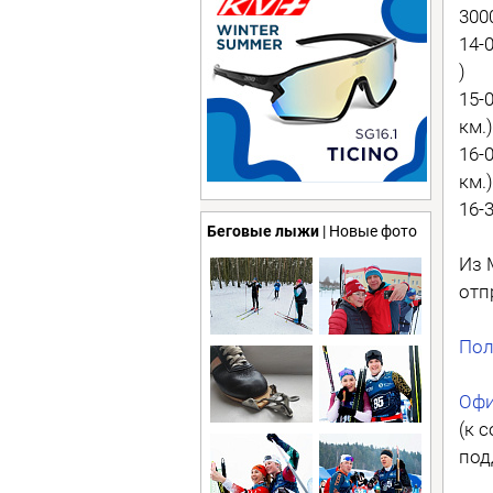
3000
14-
)
15-
км.)
16-
км.)
16-
Беговые лыжи
| Новые фото
Из 
отп
Пол
Офи
(к 
под