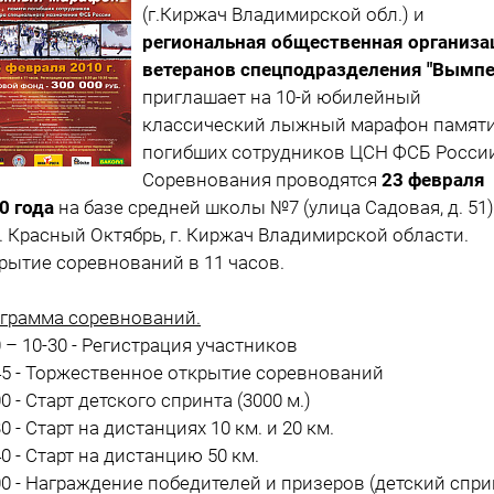
(г.Киржач Владимирской обл.) и
региональная общественная организа
ветеранов спецподразделения "Вымпе
приглашает на 10-й юбилейный
классический лыжный марафон памят
погибших сотрудников ЦСН ФСБ России
Соревнования проводятся
23 февраля
0 года
на базе средней школы №7 (улица Садовая, д. 51)
. Красный Октябрь, г. Киржач Владимирской области.
рытие соревнований в 11 часов.
грамма соревнований.
0 – 10-30 - Регистрация участников
45 - Торжественное открытие соревнований
00 - Старт детского спринта (3000 м.)
30 - Старт на дистанциях 10 км. и 20 км.
40 - Старт на дистанцию 50 км.
00 - Награждение победителей и призеров (детский спри