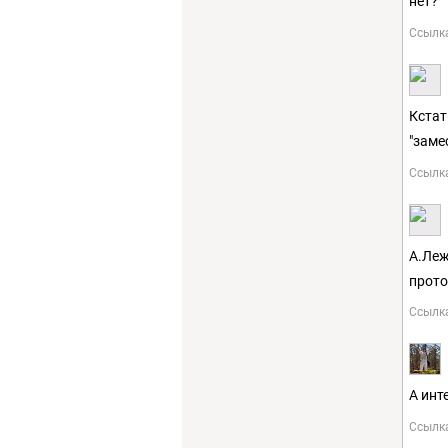
нет?
Ссылк
Кстат
"заме
Ссылк
А.Леж
прото
Ссылк
А инт
Ссылк