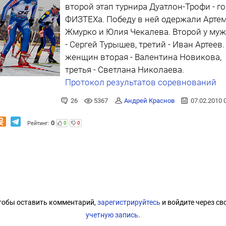
второй этап турнира Дуатлон-Трофи - г
ФИЗТЕХа. Победу в ней одержали Арте
Жмурко и Юлия Чекалева. Второй у му
- Сергей Турышев, третий - Иван Артеев.
женщин вторая - Валентина Новикова,
третья - Светлана Николаева.
Протокол результатов соревнований
26
5367
Андрей Краснов
07.02.2010 
0
Рейтинг:
0
0
тобы оставить комментарий,
зарегистрируйтесь
и войдите через св
учетную запись
.