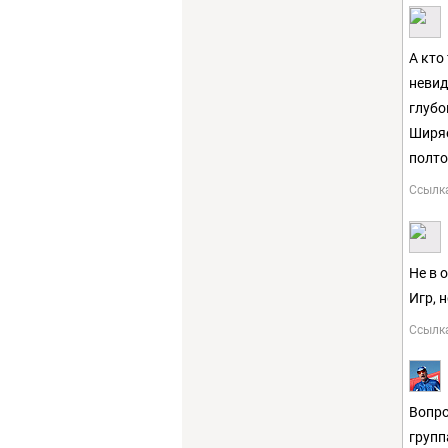
А кто
невид
глубо
Ширяе
полто
Ссылк
Не в 
Игр, н
Ссылк
Вопро
групп