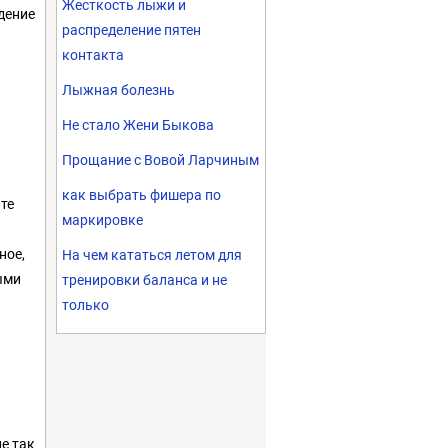
Жесткость лыжи и
едение
распределение пятен
контакта
Лыжная болезнь
Не стало Жени Быкова
Прощание с Вовой Ларчиным
как выбрать фишера по
те
маркировке
ное,
На чем кататься летом для
ыми
тренировки баланса и не
только
не так