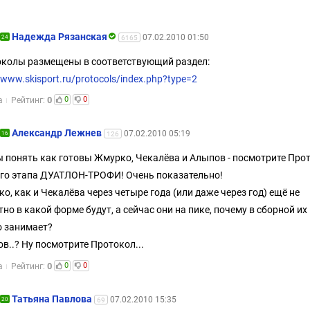
Надежда Рязанская
07.02.2010 01:50
24
6165
колы размещены в соответствующий раздел:
//www.skisport.ru/protocols/index.php?type=2
0
0
0
а
Рейтинг:
Александр Лежнев
07.02.2010 05:19
16
126
 понять как готовы Жмурко, Чекалёва и Алыпов - посмотрите Про
го этапа ДУАТЛОН-ТРОФИ! Очень показательно!
о, как и Чекалёва через четыре года (или даже через год) ещё не
тно в какой форме будут, а сейчас они на пике, почему в сборной их
о занимает?
в..? Ну посмотрите Протокол...
0
0
0
а
Рейтинг:
Татьяна Павлова
07.02.2010 15:35
20
69