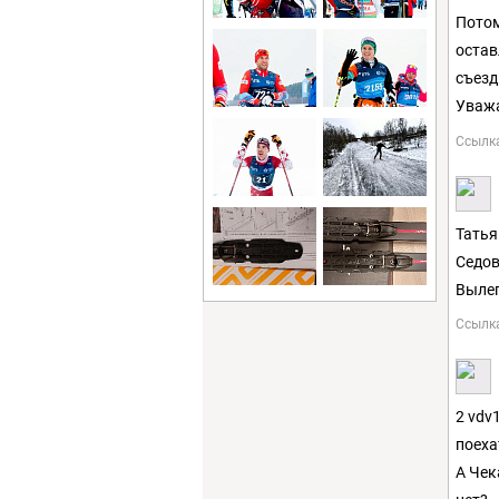
Потом
остав
съезд
Уважа
Ссылк
Татья
Седов
Выле
Ссылк
2 vdv
поеха
А Чек