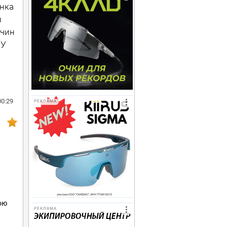
онка
м
жчин
 У
00:29
РЕКЛАМА
ою
РЕКЛАМА