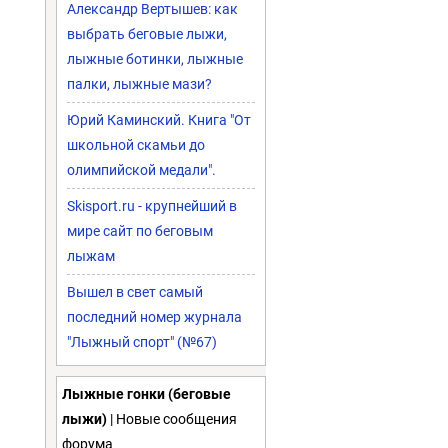
Александр Вертышев: как
выбрать беговые лыжи,
лыжные ботинки, лыжные
палки, лыжные мази?
Юрий Каминский. Книга "От
школьной скамьи до
олимпийской медали".
Skisport.ru - крупнейший в
мире сайт по беговым
лыжам
Вышел в свет самый
последний номер журнала
"Лыжный спорт" (№67)
Лыжные гонки (беговые
лыжи)
| Новые сообщения
форума