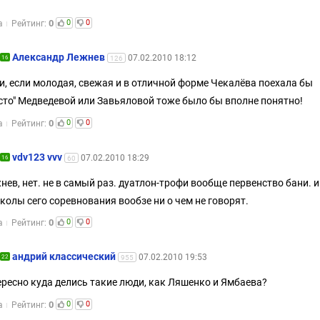
0
0
0
а
Рейтинг:
Александр Лежнев
07.02.2010 18:12
16
126
и, если молодая, свежая и в отличной форме Чекалёва поехала бы
сто" Медведевой или Завьяловой тоже было бы вполне понятно!
0
0
0
а
Рейтинг:
vdv123 vvv
07.02.2010 18:29
16
60
нев, нет. не в самый раз. дуатлон-трофи вообще первенство бани. и
колы сего соревнования вообзе ни о чем не говорят.
0
0
0
а
Рейтинг:
андрий классический
07.02.2010 19:53
22
955
ересно куда делись такие люди, как Ляшенко и Ямбаева?
0
0
0
а
Рейтинг: