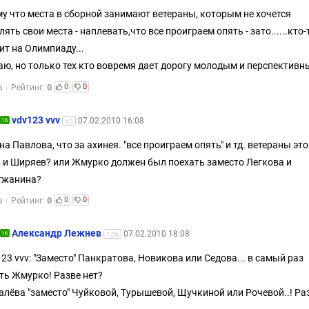
у что места в сборной занимают ветераны, которым не хочется
лять свои места - наплевать,что все проиграем опять - зато......кто-
ит на Олимпиаду...
ю, но только тех кто вовремя дает дорогу молодым и перспективн
0
0
0
а
Рейтинг:
vdv123 vvv
07.02.2010 16:08
16
60
на Павлова, что за ахинея. "все проиграем опять" и тд. ветераны это
 и Ширяев? или Жмурко должен был поехать заместо Легкова и
гжанина?
0
0
0
а
Рейтинг:
Александр Лежнев
07.02.2010 18:08
16
126
123 vvv: "Заместо" Панкратова, Новикова или Седова... в самый раз
ть Жмурко! Разве нет?
алёва "заместо" Чуйковой, Турышевой, Щучкиной или Рочевой..! Ра