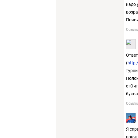
надо 
возра
Появи
Ссылк
Ответ
(
http:
турни
Полож
стОит
буква
Ссылк
Я спр
понят