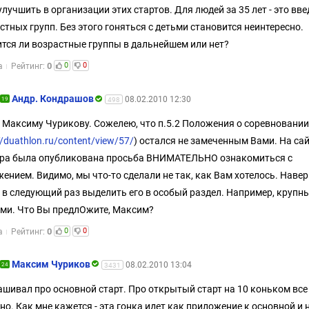
улучшить в организации этих стартов. Для людей за 35 лет - это вв
стных групп. Без этого гоняться с детьми становится неинтересно.
тся ли возрастные группы в дальнейшем или нет?
0
0
0
а
Рейтинг:
Андр. Кондрашов
08.02.2010 12:30
19
498
 Максиму Чурикову. Сожелею, что п.5.2 Положения о соревновании
//duathlon.ru/content/view/57/
) остался не замеченным Вами. На сай
ра была опубликована просьба ВНИМАТЕЛЬНО ознакомиться с
ением. Видимо, мы что-то сделали не так, как Вам хотелось. Навер
 в следующий раз выделить его в особый раздел. Например, крупн
ми. Что Вы предлОжите, Максим?
0
0
0
а
Рейтинг:
Максим Чуриков
08.02.2010 13:04
24
3431
ашивал про основной старт. Про открытый старт на 10 коньком все
но. Как мне кажется - эта гонка идет как приложение к основной и 