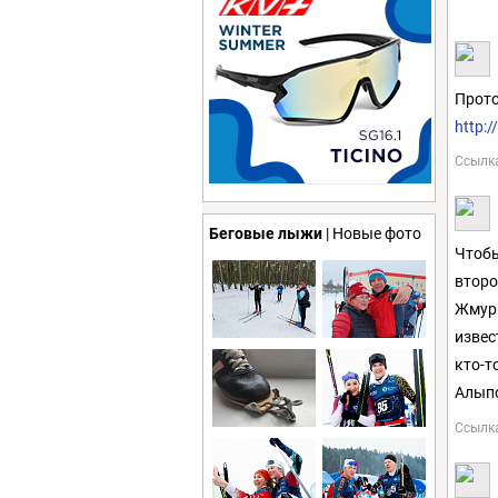
Прото
http:
Ссылк
Беговые лыжи
| Новые фото
Чтобы
второ
Жмурк
извес
кто-т
Алыпо
Ссылк