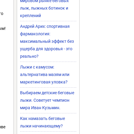
мировом рынке беговых
лыж, лыжных ботинок и
то
креплений
Андрей Арих: спортивная
ым!
фармакология:
максимальный эффект без
ущерба для здоровья - это
реально?
Лыжи с камусом:
альтернатива мазям или
маркетинговая уловка?
Выбираем детские беговые
лыжи. Советует чемпион
мира Иван Кузьмин.
Как намазать беговые
лыжи начинающему?
зве