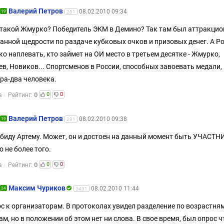
Валерий Петров
08.02.2010 09:34
19
201
 такой Жмурко? Победитель ЭКМ в Демино? Так там был аттракцио
анной щедрости по раздаче кубковых очков и призовых денег. А Р
ко наплевать, кто займет на ОИ место в третьем десятке - Жмурко,
в, Новиков... Спортсменов в России, способных завоевать медали,
ра-два человека.
0
0
0
а
Рейтинг:
Валерий Петров
08.02.2010 09:38
19
201
обиду Артему. Может, он и достоен на данный момент быть УЧАСТ
о не более того.
0
0
0
а
Рейтинг:
Максим Чуриков
08.02.2010 11:44
24
3431
с к организаторам. В протоколах увидел разделение по возрастня
ам, но в положении об этом нет ни слова. В свое время, был опрос ч