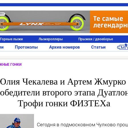
АМА
Горные лыжи
Лыжероллеры
Прыжки / двоеборье
ии
Протоколы
Архив номеров
Статьи
ЖНЫЕ ГОНКИ
Юлия Чекалева и Артем Жмурко 
обедители второго этапа Дуатло
Трофи гонки ФИЗТЕХа
Сегодня в подмосковном Чулково про