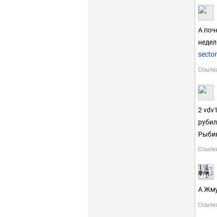
А поч
недел
secto
Ссылк
2 vdv
рубил
Рыбин
Ссылк
А Жму
Ссылк