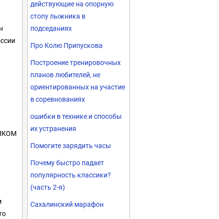
действующие на опорную
стопу лыжника в
н
подседаниях
оссии
Про Колю Припускова
Построение тренировочных
планов любителей, не
ориентированных на участие
в соревнованиях
ошибки в технике и способы
их устранения
НИКОМ
Помогите зарядить часы
Почему быстро падает
популярность классики?
(часть 2-я)
м
Сахалинский марафон
то