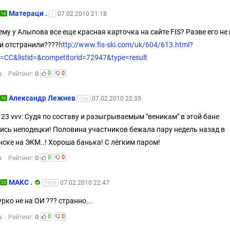
Матераци .
07.02.2010 21:18
16
1
ему у Алыпова все еще красная карточка на сайте FIS? Разве его не 
и отстранили????
http://www.fis-ski.com/uk/604/613.html?
r=CC&listid=&competitorid=72947&type=result
0
0
0
а
Рейтинг:
Александр Лежнев
07.02.2010 22:35
16
126
123 vvv: Судя по составу и разыгрываемым "веникам" в этой бане
ись неподецки! Половина участников бежала пару недель назад в
ске на ЭКМ..! Хороша банька! С лёгким паром!
0
0
0
а
Рейтинг:
MAKC .
07.02.2010 22:47
23
7868
рко не на ОИ ??? странно...
0
0
0
а
Рейтинг: