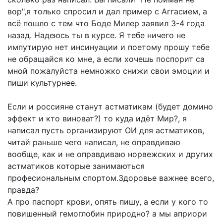
вор",я только спросил и дал пример с Аггасием, а
всё пошло с тем что Боде Милер заявил 3-4 года
назад. Надеюсь ты в курсе. Я тебе ничего не
импутирую нет инсинуации и поетому прошу тебе
не обращайся ко мне, а если хочешь поспорит са
мной пожалуйста немножко снижи свои эмоции и
пиши культурнее.
Если и россияне станут астматикам (будет домино
эффект и кто виноват?) то куда идёт Мир?, я
написал пусть организируют ОИ для астматиков,
читай раньше чего написал, не оправдиваю
вообще, как и не оправдиваю норвежских и других
астматиков которые занимаються
професиональным спортом.Здоровье важнее всего,
правда?
А про паспорт крови, опять пишу, а если у кого то
повишенный гемоглобин природно? а мы априори