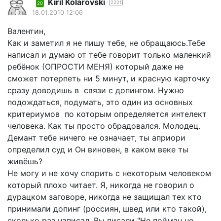
Kiril Kolarovski
2201
20
18.01.2010 12:06
Валентин,
Как и заметил я не пишу тебе, не обращаюсь.Тебе
написал и думаю от тебе говорит только маленкий
ребёнок (ОПРОСТИ МЕНЯ) который даже не
сможет потерпеть ни 5 минут, и красную карточку
сразу доводишь в связи с допингом. Нужно
подождаться, подумать, это один из основных
критериумов по которым определяется интелект
человека. Как ты просто обрадовался. Молодец.
Демант тебе ничего не означает, ты априори
определил суд и Он виновен, в каком веке ты
живёшь?
Не могу и не хочу спорить с некоторым человеком
который плохо читает. Я, никогда не говорил о
дурацком заговоре, никогда не защищал тех кто
принимали допинг (россиян, швед или кто такой),
сколько раз написал. Вы писали "Не пойман не