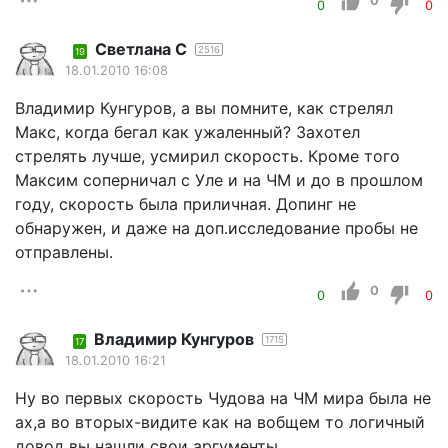
0
0
0
Светлана С
2516
19
18.01.2010 16:08
Владимир Кунгуров, а вы помните, как стрелял
Макс, когда бегал как ужаленный? Захотел
стрелять лучше, усмирил скорость. Кроме того
Максим соперничал с Уле и на ЧМ и до в прошлом
году, скорость была приличная. Допинг не
обнаружен, и даже на доп.исследование пробы не
отправлены.
0
0
0
Владимир Кунгуров
1715
17
18.01.2010 16:21
Ну во первых скорость Чудова на ЧМ мира была не
ах,а во вторых-видите как на вобщем то логичный
довод вы нашли свои аргументы.