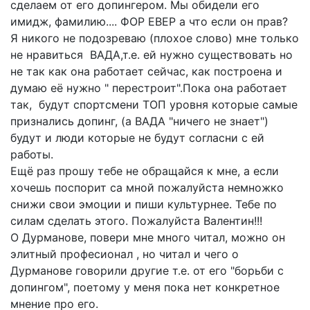
сделаем от его допингером. Мы обидели его
имидж, фамилию.... ФОР ЕВЕР а что если он прав?
Я никого не подозреваю (плохое слово) мне только
не нравиться ВАДА,т.е. ей нужно существовать но
не так как она работает сейчас, как построена и
думаю её нужно " перестроит".Пока она работает
так, будут спортсмени ТОП уровня которые самые
признались допинг, (а ВАДА "ничего не знает")
будут и люди которые не будут согласни с ей
работы.
Ещё раз прошу тебе не обращайся к мне, а если
хочешь поспорит са мной пожалуйста немножко
снижи свои эмоции и пиши культурнее. Тебе по
силам сделать этого. Пожалуйста Валентин!!!
О Дурманове, повери мне много читал, можно он
элитный професионал , но читал и чего о
Дурманове говорили другие т.е. от его "борьби с
допингом", поетому у меня пока нет конкретное
мнение про его.