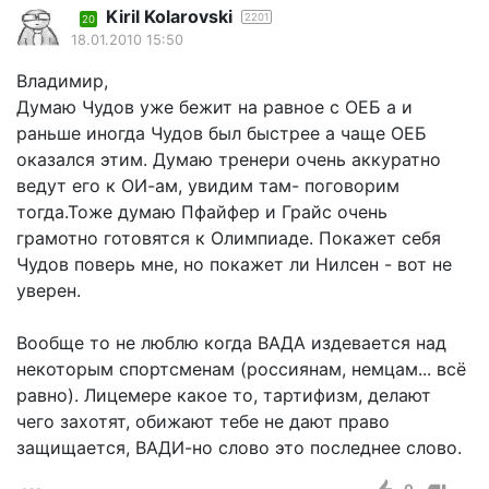
Kiril Kolarovski
2201
20
18.01.2010 15:50
Владимир,
Думаю Чудов уже бежит на равное с ОЕБ а и
раньше иногда Чудов был быстрее а чаще ОЕБ
оказался этим. Думаю тренери очень аккуратно
ведут его к ОИ-ам, увидим там- поговорим
тогда.Тоже думаю Пфайфер и Грайс очень
грамотно готовятся к Олимпиаде. Покажет себя
Чудов поверь мне, но покажет ли Нилсен - вот не
уверен.
Вообще то не люблю когда ВАДА издевается над
некоторым спортсменам (россиянам, немцам... всё
равно). Лицемере какое то, тартифизм, делают
чего захотят, обижают тебе не дают право
защищается, ВАДИ-но слово это последнее слово.