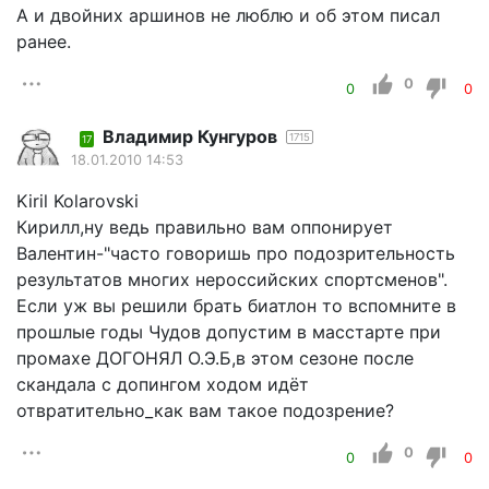
А и двойних аршинов не люблю и об этом писал
ранее.
0
0
0
Владимир Кунгуров
1715
17
18.01.2010 14:53
Kiril Kolarovski
Кирилл,ну ведь правильно вам оппонирует
Валентин-"часто говоришь про подозрительность
результатов многих нероссийских спортсменов".
Если уж вы решили брать биатлон то вспомните в
прошлые годы Чудов допустим в масстарте при
промахе ДОГОНЯЛ О.Э.Б,в этом сезоне после
скандала с допингом ходом идёт
отвратительно_как вам такое подозрение?
0
0
0