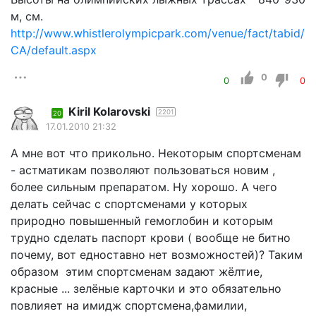
м, см.
http://www.whistlerolympicpark.com/venue/fact/tabid/6
CA/default.aspx
0
0
0
Kiril Kolarovski
2201
20
17.01.2010 21:32
А мне вот что прикольно. Некоторым спортсменам
- астматикам позволяют пользоваться новим ,
более сильным препаратом. Ну хорошо. А чего
делать сейчас с спортсмeнaми у которых
природно повышенный гемоглобин и которым
трудно сделать паспорт крови ( вообще не битно
почему, вот едноставно нет возможностей)? Таким
образом этим спортсменам задают жёлтие,
красные ... зелёные карточки и это обязательно
повлияет на имидж спортсмена,фамилии,