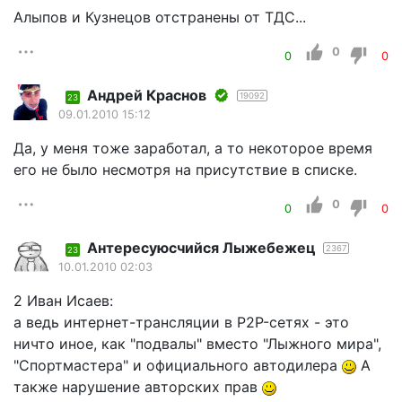
Алыпов и Кузнецов отстранены от ТДС...
0
0
0
Андрей Краснов
19092
23
09.01.2010 15:12
Да, у меня тоже заработал, а то некоторое время
его не было несмотря на присутствие в списке.
0
0
0
Aнтересуюсчийся Лыжебежeц
2367
23
10.01.2010 02:03
2 Иван Исаев:
а ведь интернет-трансляции в P2P-сетях - это
ничто иное, как "подвалы" вместо "Лыжного мира",
"Спортмастера" и официального автодилера
А
также нарушение авторских прав