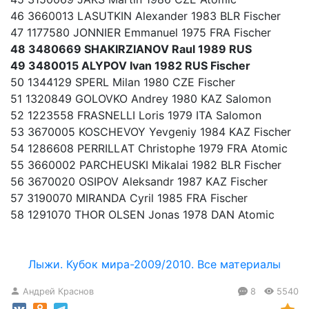
46 3660013 LASUTKIN Alexander 1983 BLR Fischer
47 1177580 JONNIER Emmanuel 1975 FRA Fischer
48 3480669 SHAKIRZIANOV Raul 1989 RUS
49 3480015 ALYPOV Ivan 1982 RUS Fischer
50 1344129 SPERL Milan 1980 CZE Fischer
51 1320849 GOLOVKO Andrey 1980 KAZ Salomon
52 1223558 FRASNELLI Loris 1979 ITA Salomon
53 3670005 KOSCHEVOY Yevgeniy 1984 KAZ Fischer
54 1286608 PERRILLAT Christophe 1979 FRA Atomic
55 3660002 PARCHEUSKI Mikalai 1982 BLR Fischer
56 3670020 OSIPOV Aleksandr 1987 KAZ Fischer
57 3190070 MIRANDA Cyril 1985 FRA Fischer
58 1291070 THOR OLSEN Jonas 1978 DAN Atomic
Лыжи. Кубок мира-2009/2010. Все материалы
Андрей Краснов
8
5540