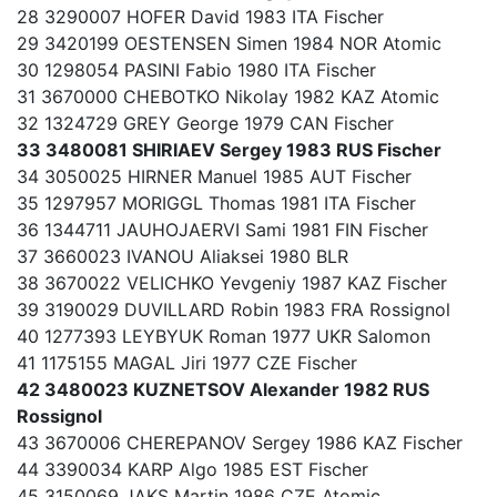
28 3290007 HOFER David 1983 ITA Fischer
29 3420199 OESTENSEN Simen 1984 NOR Atomic
30 1298054 PASINI Fabio 1980 ITA Fischer
31 3670000 CHEBOTKO Nikolay 1982 KAZ Atomic
32 1324729 GREY George 1979 CAN Fischer
33 3480081 SHIRIAEV Sergey 1983 RUS Fischer
34 3050025 HIRNER Manuel 1985 AUT Fischer
35 1297957 MORIGGL Thomas 1981 ITA Fischer
36 1344711 JAUHOJAERVI Sami 1981 FIN Fischer
37 3660023 IVANOU Aliaksei 1980 BLR
38 3670022 VELICHKO Yevgeniy 1987 KAZ Fischer
39 3190029 DUVILLARD Robin 1983 FRA Rossignol
40 1277393 LEYBYUK Roman 1977 UKR Salomon
41 1175155 MAGAL Jiri 1977 CZE Fischer
42 3480023 KUZNETSOV Alexander 1982 RUS
Rossignol
43 3670006 CHEREPANOV Sergey 1986 KAZ Fischer
44 3390034 KARP Algo 1985 EST Fischer
45 3150069 JAKS Martin 1986 CZE Atomic