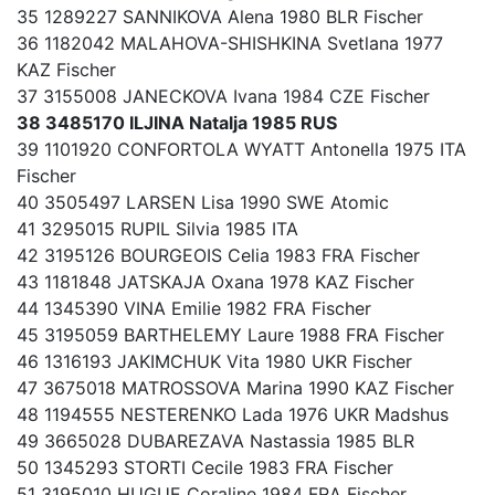
35 1289227 SANNIKOVA Alena 1980 BLR Fischer
36 1182042 MALAHOVA-SHISHKINA Svetlana 1977
KAZ Fischer
37 3155008 JANECKOVA Ivana 1984 CZE Fischer
38 3485170 ILJINA Natalja 1985 RUS
39 1101920 CONFORTOLA WYATT Antonella 1975 ITA
Fischer
40 3505497 LARSEN Lisa 1990 SWE Atomic
41 3295015 RUPIL Silvia 1985 ITA
42 3195126 BOURGEOIS Celia 1983 FRA Fischer
43 1181848 JATSKAJA Oxana 1978 KAZ Fischer
44 1345390 VINA Emilie 1982 FRA Fischer
45 3195059 BARTHELEMY Laure 1988 FRA Fischer
46 1316193 JAKIMCHUK Vita 1980 UKR Fischer
47 3675018 MATROSSOVA Marina 1990 KAZ Fischer
48 1194555 NESTERENKO Lada 1976 UKR Madshus
49 3665028 DUBAREZAVA Nastassia 1985 BLR
50 1345293 STORTI Cecile 1983 FRA Fischer
51 3195010 HUGUE Coraline 1984 FRA Fischer