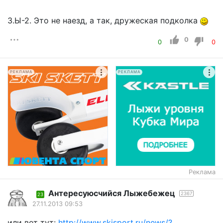
З.Ы-2. Это не наезд, а так, дружеская подколка
0
0
0
РЕКЛАМА
РЕКЛАМА
Реклама
Aнтересуюсчийся Лыжебежeц
2367
23
27.11.2013 09:53
или вот тут:
http://www.skisport.ru/news/?