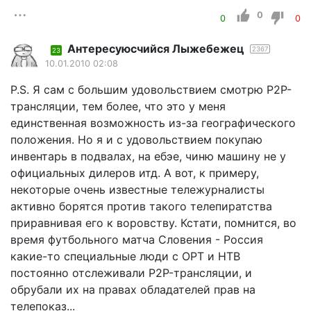
0
0
0
Aнтересуюсчийся Лыжебежeц
2367
23
10.01.2010 02:08
P.S. Я сам с большим удовольствием смотрю P2P-
трансляции, тем более, что это у меня
единственная возможность из-за географического
положения. Но я и с удовольствием покупаю
инвентарь в подвалах, на ебэе, чиню машину не у
официальных дилеров итд. А вот, к примеру,
некоторые очень известные тележурналисты
активно борятся против такого телепиратства
приравнивая его к воровству. Кстати, помнится, во
время футбольного матча Словения - Россия
какие-то специальные люди с ОРТ и НТВ
постоянно отслеживали P2P-трансляции, и
обрубали их на правах обладателей прав на
телепоказ...