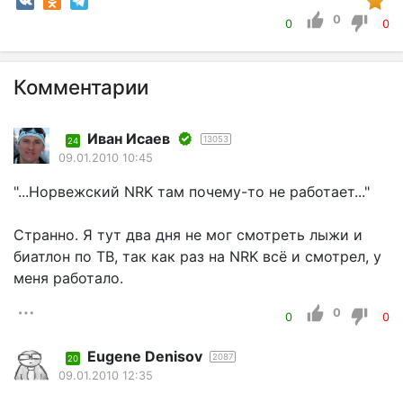
0
0
0
Комментарии
Иван Исаев
13053
24
09.01.2010 10:45
"...Норвежский NRK там почему-то не работает..."
Странно. Я тут два дня не мог смотреть лыжи и
биатлон по ТВ, так как раз на NRK всё и смотрел, у
меня работало.
0
0
0
Eugene Denisov
2087
20
09.01.2010 12:35