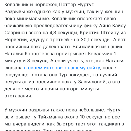
Ковальчик и норвежец Петтер Нуртуг.
Разрывы же однако как у мужчин, так и у женщин
пока минимальные. Ковальчик опережает свою
ближайшую преследовательницу финку Айно Кайсу
Сааринен всего на 4,3 секунды, Кристин Штейру из
Норвегии, идущую третьей - на 30,1 секунды. А вот
россиянки пока далековато. Ближайшая из наших
Наталья Коростелева проигрывает Ковальчик 1
минуту и 8 секунд. А если учесть, что, как Наталья
сказала
в своем интервью нашему сайту
, после
следующего этапа она Тур покидает, то лучший
результат из россиянок пока у Завьяловой, а это
девятое место и почти полторы минуты
отставания.
У мужчин разрывы также пока небольшие. Нуртуг
выигрывает у Тайхманна около 10 секунд, но все
мы вчера видели, как быстро тает этот гандикап в
преследовании. Третьим идет удачно