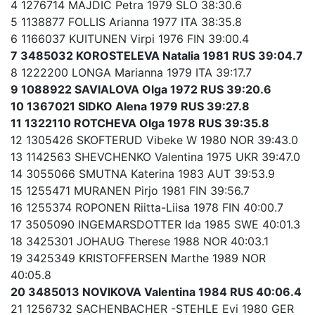
4 1276714 MAJDIC Petra 1979 SLO 38:30.6
5 1138877 FOLLIS Arianna 1977 ITA 38:35.8
6 1166037 KUITUNEN Virpi 1976 FIN 39:00.4
7 3485032 KOROSTELEVA Natalia 1981 RUS 39:04.7
8 1222200 LONGA Marianna 1979 ITA 39:17.7
9 1088922 SAVIALOVA Olga 1972 RUS 39:20.6
10 1367021 SIDKO Alena 1979 RUS 39:27.8
11 1322110 ROTCHEVA Olga 1978 RUS 39:35.8
12 1305426 SKOFTERUD Vibeke W 1980 NOR 39:43.0
13 1142563 SHEVCHENKO Valentina 1975 UKR 39:47.0
14 3055066 SMUTNA Katerina 1983 AUT 39:53.9
15 1255471 MURANEN Pirjo 1981 FIN 39:56.7
16 1255374 ROPONEN Riitta-Liisa 1978 FIN 40:00.7
17 3505090 INGEMARSDOTTER Ida 1985 SWE 40:01.3
18 3425301 JOHAUG Therese 1988 NOR 40:03.1
19 3425349 KRISTOFFERSEN Marthe 1989 NOR
40:05.8
20 3485013 NOVIKOVA Valentina 1984 RUS 40:06.4
21 1256732 SACHENBACHER -STEHLE Evi 1980 GER