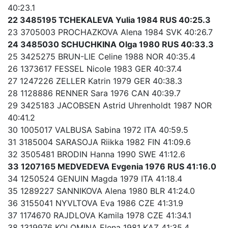
40:23.1
22 3485195 TCHEKALEVA Yulia 1984 RUS 40:25.3
23 3705003 PROCHAZKOVA Alena 1984 SVK 40:26.7
24 3485030 SCHUCHKINA Olga 1980 RUS 40:33.3
25 3425275 BRUN-LIE Celine 1988 NOR 40:35.4
26 1373617 FESSEL Nicole 1983 GER 40:37.4
27 1247226 ZELLER Katrin 1979 GER 40:38.3
28 1128886 RENNER Sara 1976 CAN 40:39.7
29 3425183 JACOBSEN Astrid Uhrenholdt 1987 NOR
40:41.2
30 1005017 VALBUSA Sabina 1972 ITA 40:59.5
31 3185004 SARASOJA Riikka 1982 FIN 41:09.6
32 3505481 BRODIN Hanna 1990 SWE 41:12.6
33 1207165 MEDVEDEVA Evgenia 1976 RUS 41:16.0
34 1250524 GENUIN Magda 1979 ITA 41:18.4
35 1289227 SANNIKOVA Alena 1980 BLR 41:24.0
36 3155041 NYVLTOVA Eva 1986 CZE 41:31.9
37 1174670 RAJDLOVA Kamila 1978 CZE 41:34.1
38 1319976 KOLOMINA Elena 1981 KAZ 41:35.4