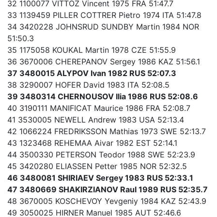
32 1100077 VITTOZ Vincent 1975 FRA 51:47.7
33 1139459 PILLER COTTRER Pietro 1974 ITA 51:47.8
34 3420228 JOHNSRUD SUNDBY Martin 1984 NOR
51:50.3
35 1175058 KOUKAL Martin 1978 CZE 51:55.9
36 3670006 CHEREPANOV Sergey 1986 KAZ 51:56.1
37 3480015 ALYPOV Ivan 1982 RUS 52:07.3
38 3290007 HOFER David 1983 ITA 52:08.5
39 3480314 CHERNOUSOV Ilia 1986 RUS 52:08.6
40 3190111 MANIFICAT Maurice 1986 FRA 52:08.7
41 3530005 NEWELL Andrew 1983 USA 52:13.4
42 1066224 FREDRIKSSON Mathias 1973 SWE 52:13.7
43 1323468 REHEMAA Aivar 1982 EST 52:14.1
44 3500330 PETERSON Teodor 1988 SWE 52:23.9
45 3420280 ELIASSEN Petter 1985 NOR 52:32.5
46 3480081 SHIRIAEV Sergey 1983 RUS 52:33.1
47 3480669 SHAKIRZIANOV Raul 1989 RUS 52:35.7
48 3670005 KOSCHEVOY Yevgeniy 1984 KAZ 52:43.9
49 3050025 HIRNER Manuel 1985 AUT 52:46.6