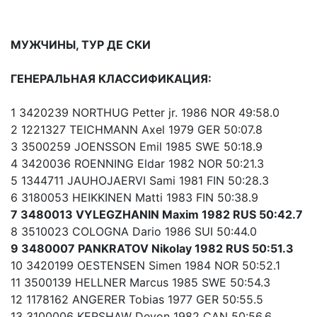
МУЖЧИНЫ, ТУР ДЕ СКИ
ГЕНЕРАЛЬНАЯ КЛАССИФИКАЦИЯ:
1 3420239 NORTHUG Petter jr. 1986 NOR 49:58.0
2 1221327 TEICHMANN Axel 1979 GER 50:07.8
3 3500259 JOENSSON Emil 1985 SWE 50:18.9
4 3420036 ROENNING Eldar 1982 NOR 50:21.3
5 1344711 JAUHOJAERVI Sami 1981 FIN 50:28.3
6 3180053 HEIKKINEN Matti 1983 FIN 50:38.9
7 3480013 VYLEGZHANIN Maxim 1982 RUS 50:42.7
8 3510023 COLOGNA Dario 1986 SUI 50:44.0
9 3480007 PANKRATOV Nikolay 1982 RUS 50:51.3
10 3420199 OESTENSEN Simen 1984 NOR 50:52.1
11 3500139 HELLNER Marcus 1985 SWE 50:54.3
12 1178162 ANGERER Tobias 1977 GER 50:55.5
13 3100006 KERSHAW Devon 1982 CAN 50:56.6