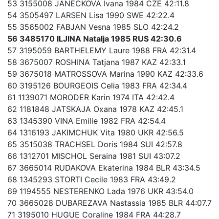
53 3155008 JANECKOVA Ivana 1984 CZE 42:11.8
54 3505497 LARSEN Lisa 1990 SWE 42:22.4
55 3565002 FABJAN Vesna 1985 SLO 42:24.2
56 3485170 ILJINA Natalja 1985 RUS 42:30.6
57 3195059 BARTHELEMY Laure 1988 FRA 42:31.4
58 3675007 ROSHINA Tatjana 1987 KAZ 42:33.1
59 3675018 MATROSSOVA Marina 1990 KAZ 42:33.6
60 3195126 BOURGEOIS Celia 1983 FRA 42:34.4
61 1139071 MORODER Karin 1974 ITA 42:42.4
62 1181848 JATSKAJA Oxana 1978 KAZ 42:45.1
63 1345390 VINA Emilie 1982 FRA 42:54.4
64 1316193 JAKIMCHUK Vita 1980 UKR 42:56.5
65 3515038 TRACHSEL Doris 1984 SUI 42:57.8
66 1312701 MISCHOL Seraina 1981 SUI 43:07.2
67 3665014 RUDAKOVA Ekaterina 1984 BLR 43:34.5
68 1345293 STORTI Cecile 1983 FRA 43:49.2
69 1194555 NESTERENKO Lada 1976 UKR 43:54.0
70 3665028 DUBAREZAVA Nastassia 1985 BLR 44:07.7
71 3195010 HUGUE Coraline 1984 FRA 44:28.7