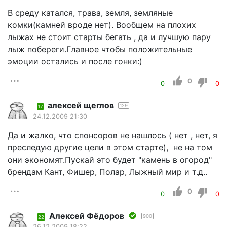
В среду катался, трава, земля, земляные
комки(камней вроде нет). Вообщем на плохих
лыжах не стоит старты бегать , да и лучшую пару
лыж побереги.Главное чтобы положительные
эмоции остались и после гонки:)
0
0
0
алексей щеглов
129
17
24.12.2009 21:30
Да и жалко, что спонсоров не нашлось ( нет , нет, я
преследую другие цели в этом старте), не на том
они экономят.Пускай это будет "камень в огород"
брендам Кант, Фишер, Полар, Лыжный мир и т.д..
0
0
0
Алексей Фёдоров
900
22
26.12.2009 18:22