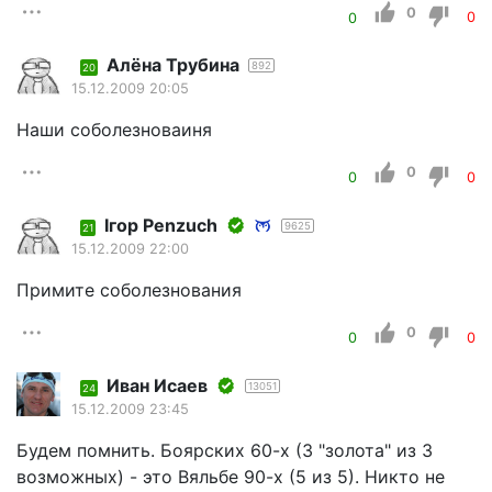
0
0
0
Алёна Трубина
892
20
15.12.2009 20:05
Наши соболезноваиня
0
0
0
Iгор Penzuch
9625
21
15.12.2009 22:00
Примите соболезнования
0
0
0
Иван Исаев
13051
24
15.12.2009 23:45
Будем помнить. Боярских 60-х (3 "золота" из 3
возможных) - это Вяльбе 90-х (5 из 5). Никто не