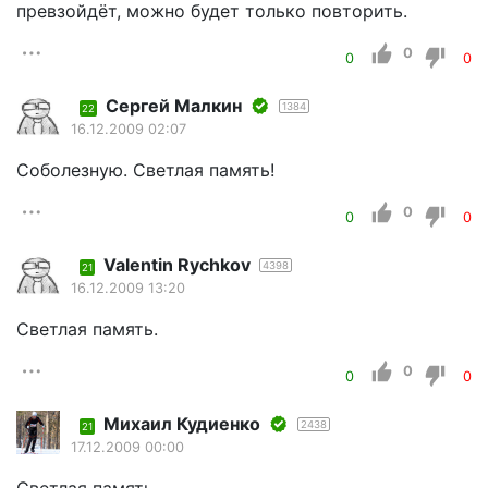
превзойдёт, можно будет только повторить.
0
0
0
Сергей Малкин
1384
22
16.12.2009 02:07
Соболезную. Светлая память!
0
0
0
Valentin Rychkov
4398
21
16.12.2009 13:20
Светлая память.
0
0
0
Михаил Кудиенко
2438
21
17.12.2009 00:00