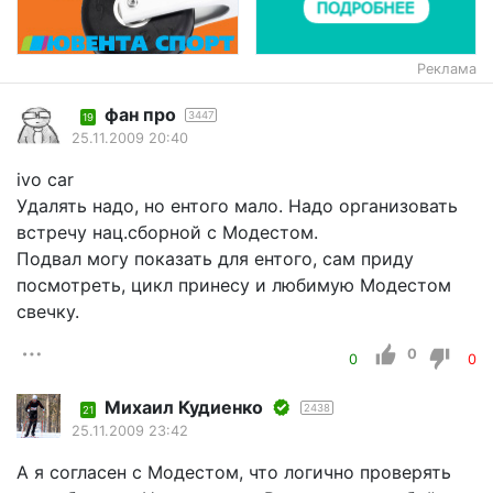
Реклама
фан про
3447
19
25.11.2009 20:40
ivo car
Удалять надо, но ентого мало. Надо организовать
встречу нац.сборной с Модестом.
Подвал могу показать для ентого, сам приду
посмотреть, цикл принесу и любимую Модестом
свечку.
0
0
0
Михаил Кудиенко
2438
21
25.11.2009 23:42
А я согласен с Модестом, что логично проверять