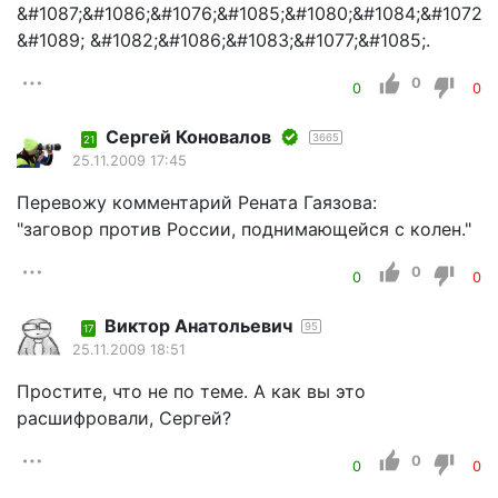
&#1087;&#1086;&#1076;&#1085;&#1080;&#1084;&#1072;&
&#1089; &#1082;&#1086;&#1083;&#1077;&#1085;.
0
0
0
Сергей Коновалов
3665
21
25.11.2009 17:45
Перевожу комментарий Рената Гаязова:
"заговор против России, поднимающейся с колен."
0
0
0
Виктор Анатольевич
95
17
25.11.2009 18:51
Простите, что не по теме. А как вы это
расшифровали, Сергей?
0
0
0