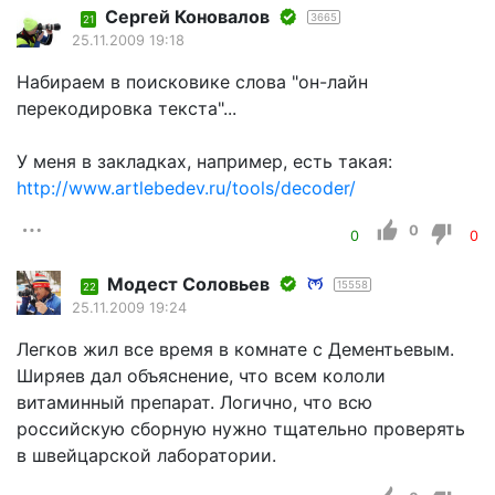
Сергей Коновалов
3665
21
25.11.2009 19:18
Набираем в поисковике слова "он-лайн
перекодировка текста"...
У меня в закладках, например, есть такая:
http://www.artlebedev.ru/tools/decoder/
0
0
0
Модест Соловьев
15558
22
25.11.2009 19:24
Легков жил все время в комнате с Дементьевым.
Ширяев дал объяснение, что всем кололи
витаминный препарат. Логично, что всю
российскую сборную нужно тщательно проверять
в швейцарской лаборатории.