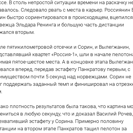
ссе. В столь непростой ситуации времени на раскачку н
авалось. Следовало рвать с места в карьер. Россиянин 
ин быстро сориентировался в происходящем, вцепился
вежца Эльдара Ренинга и большую часть дистанции
жался вторым.
ле пятикилометровой отсечки и Сорин, и Вылегжанин,
дставлявший квартет «Россия-1», шли в начале пелотон
имая пятое-шестое места. А в концовке этапа Вылегжа
вался вперед, передав эстафету Панкратову первым, с
имуществом почти 5 секунд над норвежцами. Сорин не
г поддержать заданный темп и финишировал на отрезк
м.
ако плотность результатов была такова, что картина м
ениться в любую секунду, что и доказал Василий Рочев,
ехвативший эстафету у Сорина. Примерно половину
танции на втором этапе Панкратов тащил пелотон за