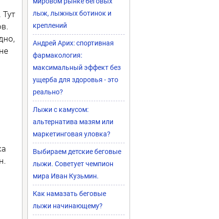
мировом рынке беговых
 Тут
лыж, лыжных ботинок и
в.
креплений
дно,
Андрей Арих: спортивная
не
фармакология:
максимальный эффект без
ущерба для здоровья - это
реально?
Лыжи с камусом:
альтернатива мазям или
маркетинговая уловка?
ка
Выбираем детские беговые
н.
лыжи. Советует чемпион
мира Иван Кузьмин.
Как намазать беговые
лыжи начинающему?