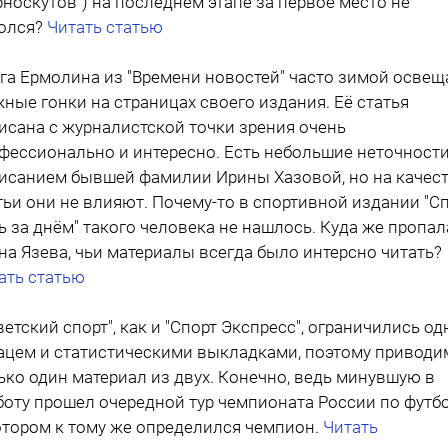
рноскутов") на последнем этапе за первое место не
олся?
Читать статью
га Ермолина из "Времени новостей" часто зимой освещ
ные гонки на страницах своего издания. Её статья
исана с журналистской точки зрения очень
фессионально и интересно. Есть небольшие неточности
исанием бывшей фамилии Ирины Хазовой, но на качес
тьи они не влияют. Почему-то в спортивной издании "С
ь за днём" такого человека не нашлось. Куда же пропал
на Язева, чьи материалы всегда было интерсно читать?
ать статью
ветский спорт", как и "Спорт Экспресс", ограничились о
ацем и статистическими выкладками, поэтому приводи
ько один материал из двух. Конечно, ведь минувшую в
боту прошел очередной тур чемпионата России по футбо
отором к тому же определился чемпион.
Читать