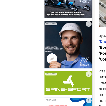
РЕКЛАМА
рус
"Сп
"Вр
"Po
"Со
Ита
РЕКЛАМА
чит
ком
лыж
эст
пон
РЕКЛАМА