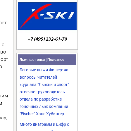
ает
 с
тво
порт
Лыжные гонки | Полезное
а
Беговые лыжи Фишер: на
вопросы читателей
журнала "Лыжный спорт"
отвечает руководитель
дним
отдела по разработке
м
гоночных лыж компании
"Fischer" Ханс Хубингер
лу,
Много диаграмм и цифр о