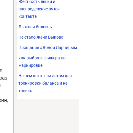
Жесткость лыжи и
распределение пятен
контакта
Лыжная болезнь
Не стало Жени Быкова
Прощание с Вовой Ларчиным
как выбрать фишера по
маркировке
ов
На чем кататься летом для
раз,
тренировки баланса и не
л
только
т
рин,