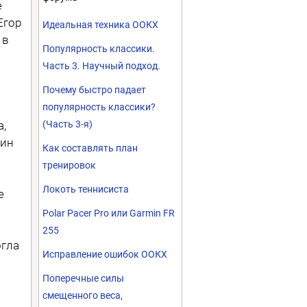
е
Егор
Идеальная техника ООКХ
 в
Популярность классики.
Часть 3. Научный подход.
Почему быстро падает
популярность классики?
а,
(Часть 3-я)
нин
Как составлять план
тренировок
Локоть теннисиста
е
Polar Pacer Pro или Garmin FR
255
огла
Исправление ошибок ООКХ
Поперечные силы
смещенного веса,