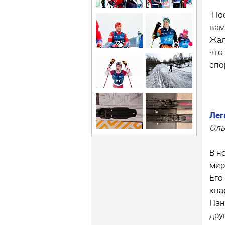
"По
вам
Жал
что
спо
Лег
Оль
В н
мир
Его
ква
Пан
дру