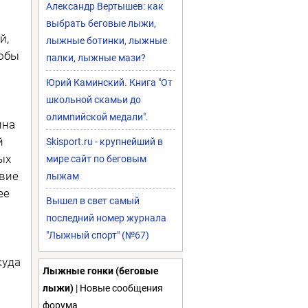
Александр Вертышев: как
выбрать беговые лыжи,
й,
лыжные ботинки, лыжные
тобы
палки, лыжные мази?
Юрий Каминский. Книга "От
школьной скамьи до
олимпийской медали".
ина
й
Skisport.ru - крупнейший в
ых
мире сайт по беговым
твие
лыжам
ее
Вышел в свет самый
последний номер журнала
"Лыжный спорт" (№67)
куда
Лыжные гонки (беговые
лыжи)
| Новые сообщения
форума