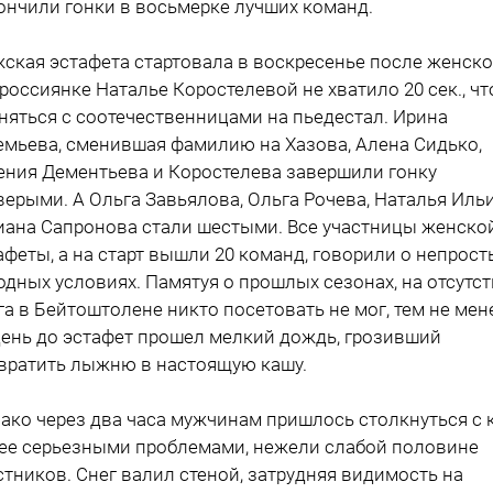
ончили гонки в восьмерке лучших команд.
ская эстафета стартовала в воскресенье после женско
 россиянке Наталье Коростелевой не хватило 20 сек., ч
няться с соотечественницами на пьедестал. Ирина
емьева, сменившая фамилию на Хазова, Алена Сидько,
ения Дементьева и Коростелева завершили гонку
верыми. А Ольга Завьялова, Ольга Рочева, Наталья Иль
иана Сапронова стали шестыми. Все участницы женско
афеты, а на старт вышли 20 команд, говорили о непрост
одных условиях. Памятуя о прошлых сезонах, на отсутс
га в Бейтоштолене никто посетовать не мог, тем не мен
день до эстафет прошел мелкий дождь, грозивший
вратить лыжню в настоящую кашу.
ако через два часа мужчинам пришлось столкнуться с 
ее серьезными проблемами, нежели слабой половине
стников. Снег валил стеной, затрудняя видимость на