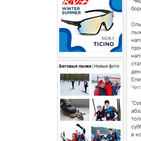
"Че
бор
Оль
лыж
нап
про
нап
ста
Беговые лыжи
| Новые фото
ден
Еле
Чит
"Со
абз
тол
суб
в к