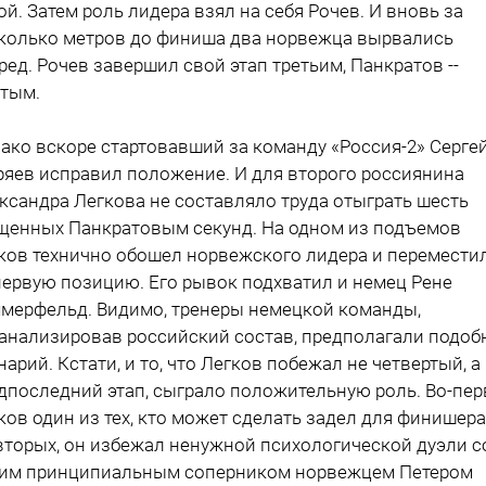
ой. Затем роль лидера взял на себя Рочев. И вновь за
колько метров до финиша два норвежца вырвались
ред. Рочев завершил свой этап третьим, Панкратов --
тым.
ако вскоре стартовавший за команду «Россия-2» Серге
яев исправил положение. И для второго россиянина
ксандра Легкова не составляло труда отыграть шесть
щенных Панкратовым секунд. На одном из подъемов
ков технично обошел норвежского лидера и перемести
первую позицию. Его рывок подхватил и немец Рене
мерфельд. Видимо, тренеры немецкой команды,
анализировав российский состав, предполагали подо
нарий. Кстати, и то, что Легков побежал не четвертый, а
дпоследний этап, сыграло положительную роль. Во-пер
ков один из тех, кто может сделать задел для финишера
вторых, он избежал ненужной психологической дуэли с
им принципиальным соперником норвежцем Петером