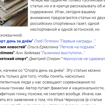
статьи, но и в кратце рассказывать об и
содержании. Итак, сегодня вашему
вниманию предлагаются статьи из дву
российских спортивных газет, одной
неспортивной и одной эстонской, но
скоязычной.
орт день за днём"
Глеб Потехин
"Первые награды..."
емя новостей"
Ольга Ермолина
"Легков на подъем."
stimees"
Анн Хийемаа
"Лыжники выступили..."
ветский спорт"
Дмитрий Спирин
"Черноусов не сдержал..
к, начнем со "Спорта день за днём". Эту статью можно
ать только для того, чтобы понять, насколько
петентные люди у нас освещают соревнования по
ным гонкам. Автор путает фамилии и национальности,
афетную гонку, похоже, не смотрел вообще. Иначе, как
ять его заявление о том, что Илья Черноусов (в статье