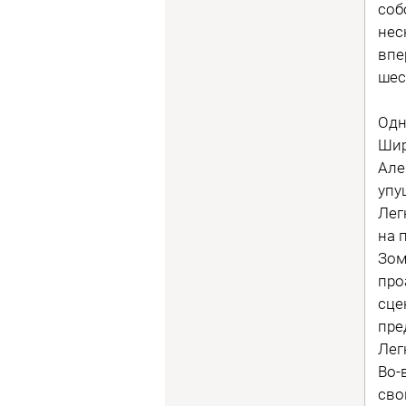
соб
нес
впе
шес
Одн
Шир
Але
упу
Лег
на 
Зом
про
сце
пре
Лег
Во-
сво