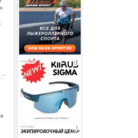
х
х
РЕКЛАМА
."
 а
РЕКЛАМА