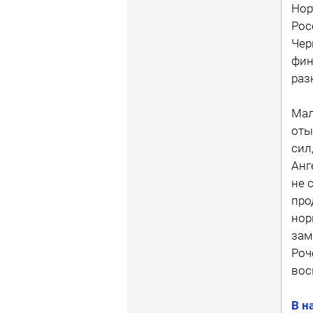
Нор
Рос
Чер
фин
раз
Мал
оты
сил
Анг
не 
про
нор
зам
Роч
вос
В н