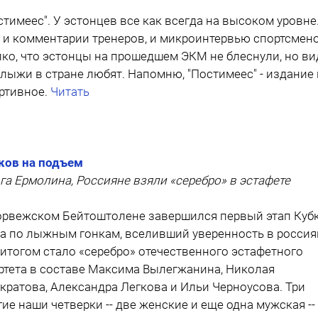
стимеес". У эстонцев все как всегда на высоком уровне.
 и комментарии тренеров, и микроинтервью спортсмено
ко, что эстонцы на прошедшем ЭКМ не блеснули, но ви
 лыжи в стране любят. Напомню, "Постимеес" - издание 
ртивное.
Читать
ков на подъем
га Ермолина, Россияне взяли «серебро» в эстафете
орвежском Бейтоштолене завершился первый этап Куб
а по лыжным гонкам, вселивший уверенность в россия
 итогом стало «серебро» отечественного эстафетного
ртета в составе Максима Вылегжанина, Николая
кратова, Александра Легкова и Ильи Черноусова. Три
гие наши четверки -- две женские и еще одна мужская --