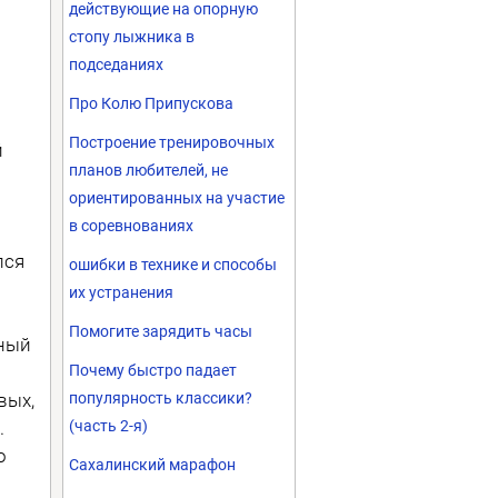
действующие на опорную
стопу лыжника в
подседаниях
Про Колю Припускова
Построение тренировочных
й
планов любителей, не
ориентированных на участие
в соревнованиях
лся
ошибки в технике и способы
их устранения
Помогите зарядить часы
бный
Почему быстро падает
вых,
популярность классики?
.
(часть 2-я)
о
Сахалинский марафон