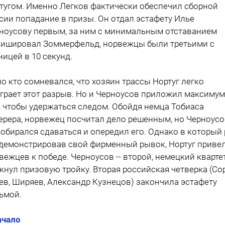
тугом. Именно Легков фактически обеспечил сборной
сии попадание в призы. Он отдал эстафету Илье
ноусову первым, за ним с минимальным отставанием
ишировал Зоммерфельд, норвежцы были третьими с
ницей в 10 секунд.
о кто сомневался, что хозяин трассы Нортуг легко
грает этот разрыв. Но и Черноусов приложил максимум
, чтобы удержаться следом. Обойдя немца Тобиаса
ерера, норвежец посчитал дело решенным, но Черноус
собирался сдаваться и опередил его. Однако в который 
демонстрировав свой фирменный рывок, Нортуг приве
вежцев к победе. Черноусов -- второй, немецкий кварте
кнул призовую тройку. Вторая российская четверка (Со
ев, Ширяев, Александр Кузнецов) закончила эстафету
ьмой.
ачало