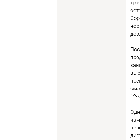
тра
ост
Сор
нор
дер
Пос
пре
зан
выр
пре
смо
12-
Одн
изм
пер
дис