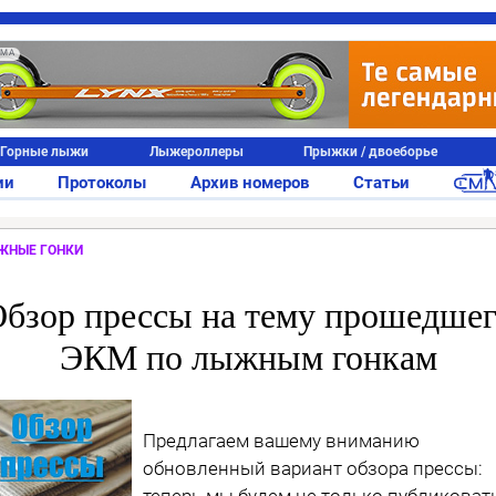
АМА
Горные лыжи
Лыжероллеры
Прыжки / двоеборье
ии
Протоколы
Архив номеров
Статьи
ЖНЫЕ ГОНКИ
бзор прессы на тему прошедше
ЭКМ по лыжным гонкам
Предлагаем вашему вниманию
обновленный вариант обзора прессы:
теперь мы будем не только публиковат