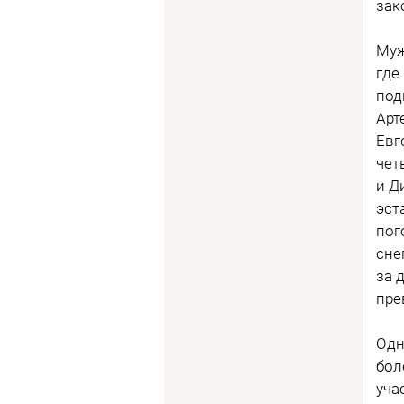
зак
Муж
где
под
Арт
Евг
чет
и Д
эст
пог
сне
за 
пре
Одн
бол
уча