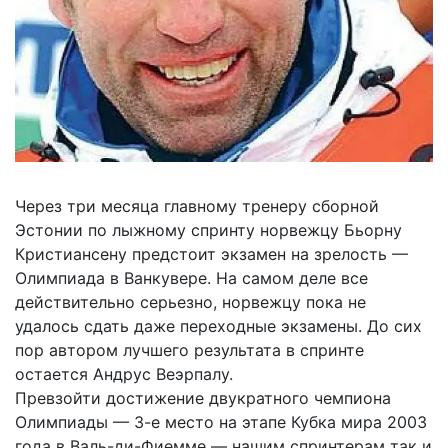
Через три месяца­ главному тренеру сборной
Эстонии по лыжному спринту­ норвежцу Бьорну
Кристиансену предстоит экзамен на зрелость —
Олимпиада в Ванкувере. На самом деле все
действительно серьезно, норвежцу пока не
удалось сдать даже переходные экзамены. До сих
пор автором лучшего результата в спринте
остается Анд­рус Веэрпалу.
Превзойти достижение двукратного чемпиона
Олимпиады — 3-е место на этапе Кубка мира 2003
года в Валь-ди-Фиемме — нашим спринтерам так и