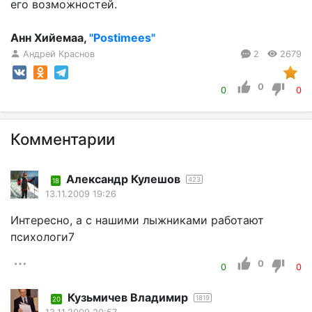
его возможностей.
Анн Хийемаа,
"Postimees"
Андрей Краснов
2
2679
0
0
0
Комментарии
Александр Кулешов
423
18
13.11.2009 19:26
Интересно, а с нашими лыжниками работают
психологи7
0
0
0
Кузьмичев Владимир
1819
20