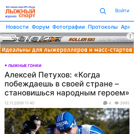
Войти
Новости
Форум
Фотографии
Протоколы
Архи
РЕКЛАМА
ЛЫЖНЫЕ ГОНКИ
Алексей Петухов: «Когда
побеждаешь в своей стране –
становишься народным героем»
12.11.2009 11:40
4
3995