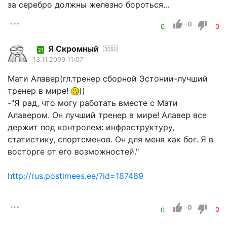
за серебро должны железно бороться...
0
0
0
Я Скромный
3050
21
13.11.2009 11:07
Мати Алавер(гл.тренер сборной Эстонии-лучший
тренер в мире!
))
-"Я рад, что могу работать вместе с Мати
Алавером. Он лучший тренер в мире! Алавер все
держит под контролем: инфраструктуру,
статистику, спортсменов. Он для меня как бог. Я в
восторге от его возможностей."
http://rus.postimees.ee/?id=187489
0
0
0