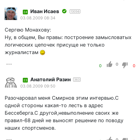
Иван Исаев
13056
24
03.08.2009 08:34
Сергею Монахову:
Ну, в общем, Вы правы: построение замысловатых
логических цепочек присуще не только
журналистам
0
0
0
Анатолий Разин
363
23
03.08.2009 09:50
Разочаровал меня Смирнов этим интервью.С
одной стороны какая-то лесть в адрес
Бессеберга.С другой,невыполнение своих же
правил-68 дней не выносят решение по поводу
наших спортсменов.
0