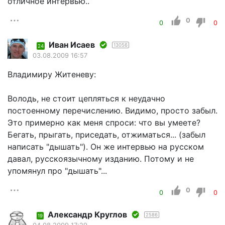
отличное интервью..
0
0
0
Иван Исаев
13056
24
03.08.2009 16:57
Владимиру Житеневу:
Володь, не стоит цепляться к неудачно
постоенному перечислению. Видимо, просто забыл.
Это примерно как меня спроси: что вы умеете?
Бегать, прыгать, приседать, отжиматься... (забыл
написать "дышать"). Он же интервью на русском
давал, русскоязычному изданию. Потому и не
упомянул про "дышать"...
0
0
0
Александр Круглов
2586
19