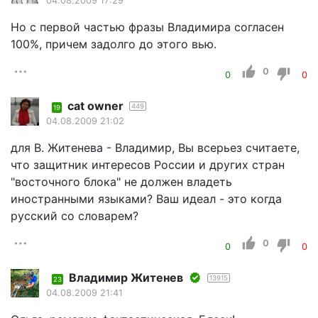
04.08.2009 17:29
Но с первой частью фразы Владимира согласен
100%, причем задолго до этого вью.
0
0
0
cat owner
449
19
04.08.2009 21:02
для В. Житенева - Владимир, Вы всерьез считаете,
что защитник интересов России и других стран
"восточного блока" не должен владеть
иностранными языками? Ваш идеал - это когда
русский со словарем?
0
0
0
Владимир Житенев
13915
23
04.08.2009 21:41