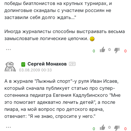
победы биатлонистов на крупных турнирах, и
допинговые скандалы с участием россиян не
заставили себя долго ждать..."
Иногда журналисты способны выстраивать весьма
замысловатые логические цепочки.
0
0
0
Сергей Монахов
291
17
03.08.2009 00:33
А в журнале "Лыжный спорт"-у руля Иван Исаев,
который сначала публикует статью про супер-
сотенника педиатра Евгения Кадлубинского "Мне
это помогает адекватно лечить детей", а после
пиара, на мой вопрос про детского врача,
отвечает: "Я не знаю, спросите у него."
0
0
0