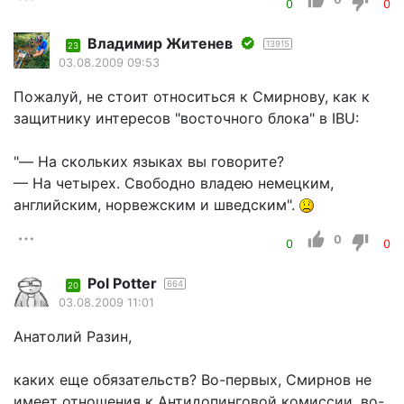
0
0
Владимир Житенев
13915
23
03.08.2009 09:53
Пожалуй, не стоит относиться к Смирнову, как к
защитнику интересов "восточного блока" в IBU:
"— На скольких языках вы говорите?
— На четырех. Свободно владею немецким,
английским, норвежским и шведским".
0
0
0
Pol Potter
664
20
03.08.2009 11:01
Анатолий Разин,
каких еще обязательств? Во-первых, Смирнов не
имеет отношения к Антидопинговой комиссии, во-