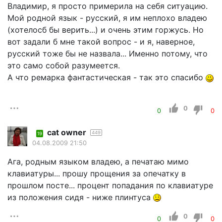
Владимир, я просто примерила на себя ситуацию.
Мой родной язык - русский, я им неплохо владею
(хотелосб бы верить...) и очень этим горжусь. Но
вот задали б мне такой вопрос - и я, наверное,
русский тоже бы не назвала... Именно потому, что
это само собой разумеется.
А что ремарка фантастическая - так это спасибо
0
0
0
cat owner
449
19
04.08.2009 21:50
Ага, родным языком владею, а печатаю мимо
клавиатуры... прошу прощения за опечатку в
прошлом посте... процент попадания по клавиатуре
из положения сидя - ниже плинтуса
0
0
0