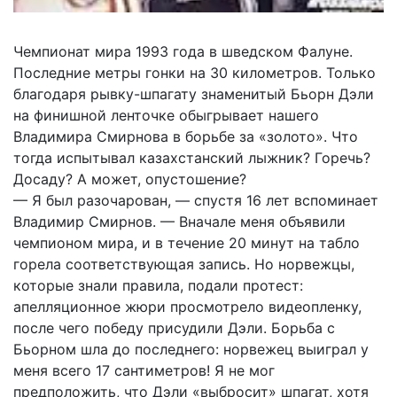
Чемпионат мира 1993 года в шведском Фалуне.
Последние метры гонки на 30 километров. Только
благодаря рывку-шпагату знаменитый Бьорн Дэли
на финишной ленточке обыгрывает нашего
Владимира Смирнова в борьбе за «золото». Что
тогда испытывал казахстанский лыжник? Горечь?
Досаду? А может, опустошение?
— Я был разочарован, — спустя 16 лет вспоминает
Владимир Смирнов. — Вначале меня объявили
чемпионом мира, и в течение 20 минут на табло
горела соответствующая запись. Но норвежцы,
которые знали правила, подали протест:
апелляционное жюри просмотрело видеопленку,
после чего победу присудили Дэли. Борьба с
Бьорном шла до последнего: норвежец выиграл у
меня всего 17 сантиметров! Я не мог
предположить, что Дэли «выбросит» шпагат, хотя