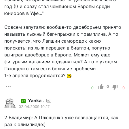
год (!) и сразу стал чемпионом Европы среди
юниоров в Уфе..."
Совсем запутали: вообще-то двоеборьем принято
называть лыжный бег+прыжки с трамплина. А то
получается, что Лапшин самородок каких
поискать: из лыж перешел в биатлон, попутно
выиграл двоеборье в Европе. Может ему еще
фигурным катанием подзаняться? А то с уходом
Плющенко там есть большие проблемы.
1-е апреля продолжается?
0
0
0
Yanka .
97
22
02.04.2009 10:17
2 Владимир: А Плющенко уже возвращается, как
раз к олимпиаде:)