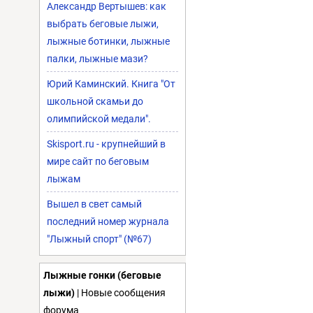
Александр Вертышев: как
выбрать беговые лыжи,
лыжные ботинки, лыжные
палки, лыжные мази?
Юрий Каминский. Книга "От
школьной скамьи до
олимпийской медали".
Skisport.ru - крупнейший в
мире сайт по беговым
лыжам
Вышел в свет самый
последний номер журнала
"Лыжный спорт" (№67)
Лыжные гонки (беговые
лыжи)
| Новые сообщения
форума