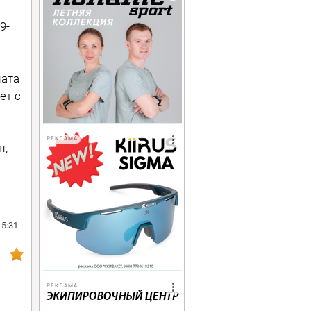
9-
ната
ет с
РЕКЛАМА
н,
15:31
РЕКЛАМА