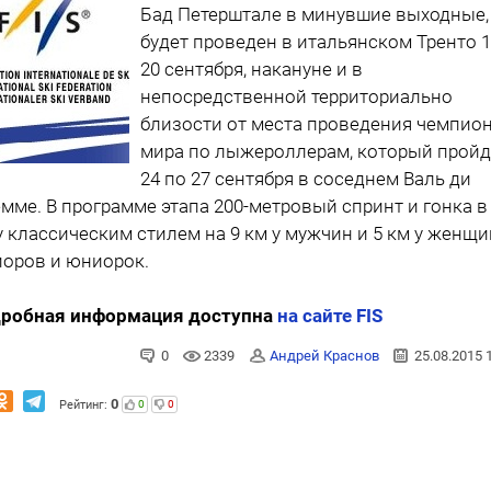
Бад Петерштале в минувшие выходные,
будет проведен в итальянском Тренто 1
20 сентября, накануне и в
непосредственной территориально
близости от места проведения чемпио
мира по лыжероллерам, который пройд
24 по 27 сентября в соседнем Валь ди
мме. В программе этапа 200-метровый спринт и гонка в
у классическим стилем на 9 км у мужчин и 5 км у женщи
оров и юниорок.
робная информация доступна
на сайте FIS
0
2339
Андрей Краснов
25.08.2015 
0
Рейтинг:
0
0