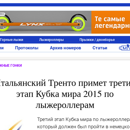
АМА
Горные лыжи
Лыжероллеры
Прыжки / двоеборье
ии
Протоколы
Архив номеров
Статьи
ЖНЫЕ ГОНКИ
тальянский Тренто примет трет
этап Кубка мира 2015 по
лыжероллерам
Третий этап Кубка мира по лыжероллер
который должен был пройти в немецк