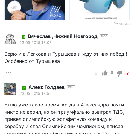
Реклама
Вячеслав ,Нижний Новгород
1067
11
23.05.2015 18:03
Верю и в Легкова и Турышева и жду от них побед !
Особенно от Турышева !
0
0
0
Алекс Голдаев
1945
15
23.05.2015 18:56
Было уже такое время, когда в Александра почти
никто не верил, но он триумфально выиграл ТДС,
привел олимпийскую эстафетную команду к
серебру и стал Олимпийским чемпионом, вписав
свое имя золотыми буквами в летопись Спорта.