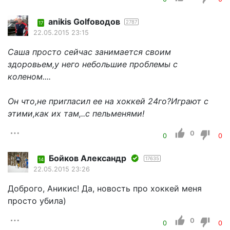
anikis Golfоводов
2787
17
22.05.2015 23:15
Саша просто сейчас занимается своим
здоровьем,у него небольшие проблемы с
коленом....
Он что,не пригласил ее на хоккей 24го?Играют с
этими,как их там,..с пельменями!
0
0
0
Бойков Александр
17635
14
22.05.2015 23:26
Доброго, Аникис! Да, новость про хоккей меня
просто убила)
0
0
0