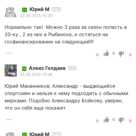
Юрий М
2079
22
23.05.2015 10:30
Нормально так! Можно 3 раза за сезон попасть в
20-ку , 2 из них в Рыбинске, и остаться на
госфинансировании на следующий!!!
0
0
0
Алекс Голдаев
1945
15
23.05.2015 13:36
Юрий Мананников, Александр - выдающийся
спортсмен и нельзя к нему подходить с обычными
мерками. Подобно Александру Бойкову, уверен,
что он себя еще покажет.
0
0
0
Юрий М
2079
22