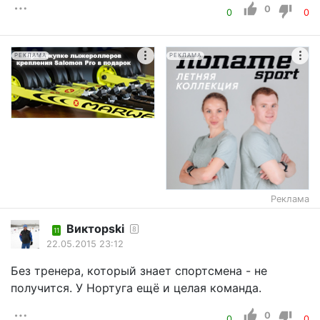
0
0
0
РЕКЛАМА
РЕКЛАМА
Реклама
Викторski
8
11
22.05.2015 23:12
Без тренера, который знает спортсмена - не
получится. У Нортуга ещё и целая команда.
0
0
0