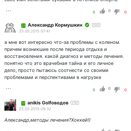
0
0
0
Александр Кормушкин
1593
21
25.05.2015 07:41
а мне вот интересно что-за проблемы с коленом.
причем возникшие после периода отдыха и
восстановления. какой диагноз и методы лечения.
понятно что это врачебная тайна и его личное
дело, просто пытаюсь соотнести со своими
проблемами и перспективами в нагрузке
0
0
0
anikis Golfоводов
2787
17
25.05.2015 09:32
Александр,методы лечения?Хоккей!)