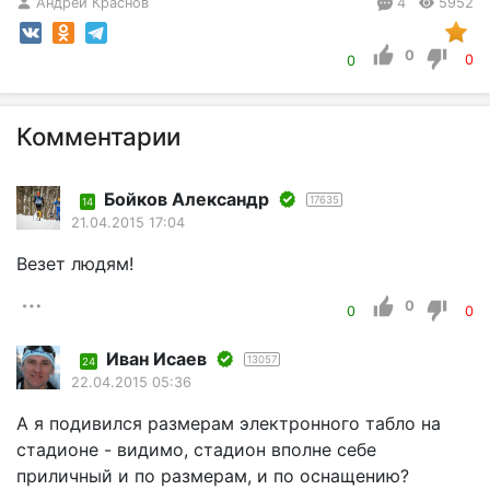
Андрей Краснов
4
5952
0
0
0
Комментарии
Бойков Александр
17635
14
21.04.2015 17:04
Везет людям!
0
0
0
Иван Исаев
13057
24
22.04.2015 05:36
А я подивился размерам электронного табло на
стадионе - видимо, стадион вполне себе
приличный и по размерам, и по оснащению?