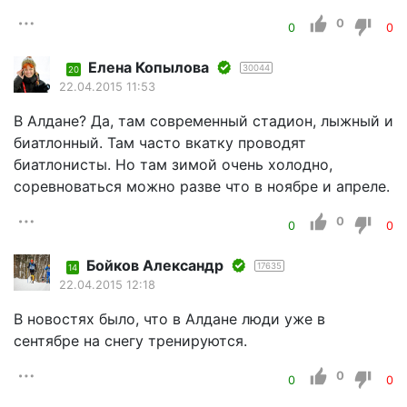
0
0
0
Елена Копылова
30044
20
22.04.2015 11:53
В Алдане? Да, там современный стадион, лыжный и
биатлонный. Там часто вкатку проводят
биатлонисты. Но там зимой очень холодно,
соревноваться можно разве что в ноябре и апреле.
0
0
0
Бойков Александр
17635
14
22.04.2015 12:18
В новостях было, что в Алдане люди уже в
сентябре на снегу тренируются.
0
0
0