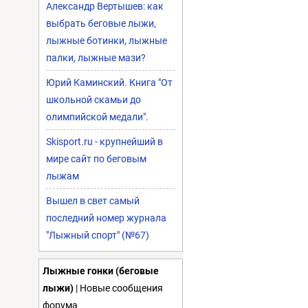
Александр Вертышев: как
выбрать беговые лыжи,
лыжные ботинки, лыжные
палки, лыжные мази?
Юрий Каминский. Книга "От
школьной скамьи до
олимпийской медали".
Skisport.ru - крупнейший в
мире сайт по беговым
лыжам
Вышел в свет самый
последний номер журнала
"Лыжный спорт" (№67)
Лыжные гонки (беговые
лыжи)
| Новые сообщения
форума