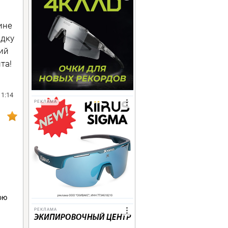
ине
идку
ний
та!
11:14
РЕКЛАМА
ою
РЕКЛАМА