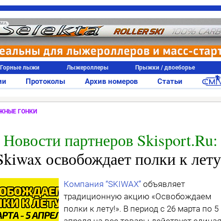
АМА
Горные лыжи
Лыжероллеры
Прыжки / двоеборье
ии
Протоколы
Архив номеров
Статьи
ЖНЫЕ ГОНКИ
Новости партнеров Skisport.Ru:
Skiwax освобождает полки к лету
Компания “SKIWAX”
объявляет
традиционную акцию «Освобождаем
полки к лету!». В период с 26 марта по 5
апреля на все товары действует едина