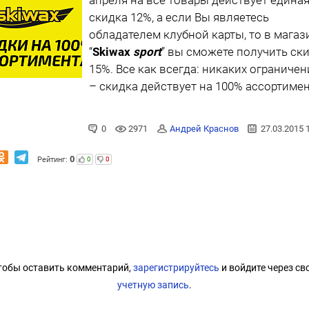
скидка 12%, а если Вы являетесь
обладателем клубной карты, то в магаз
“
Skiwax
sport
” вы сможете получить ск
15%. Все как всегда: никаких ограниче
– скидка действует на 100% ассортимен
0
2971
Андрей Краснов
27.03.2015 
0
Рейтинг:
0
0
тобы оставить комментарий,
зарегистрируйтесь
и войдите через св
учетную запись
.