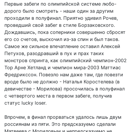
Первые забеги по олимпийской системе любо-
дорого было смотреть - наши один за другим
проходили в полуфинал. Приятно удивил Рочев,
проведший свой забег в стиле Борзаковского.
Дождавшись, пока соперники совершенно сбросят
его со счетов, выскочил из-за спин и был таков.
Самое же сильное впечатление оставил Алексей
Петухов, разодравший в пух и прах таких
монстров спринта, как олимпийский чемпион-2002
Тор Арне Хетланд и чемпион мира-2003 Маттиас
Фредрикссон. Повезло нам даже там, где повезти
вроде было не должно - Наталья Коростелева (в
девичестве - Морилова) просочилась в полуфинал
с четвертого места в первом забеге, получив
статус lucky loser.
Впрочем, в финал прорваться удалось лишь двум
россиянам из пяти. Это предсказуемо сделали
Матвеева с Мориловым и непредсказуемо не