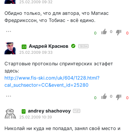
25.02.2009 09:32
Обидно только, что для автора, что Матиас
Фредрикссон, что Тобиас - всё едино.
0
0
0
Андрей Краснов
19094
23
25.02.2009 09:33
Стартовые протоколы спринтерских эстафет
здесь:
http://www.fis-ski.com/uk/604/1228.html?
cal_suchsector=CC&event_id=25280
0
0
0
andrey shachovoy
1141
17
25.02.2009 10:39
Николай ни куда не попадал, занял своё место и