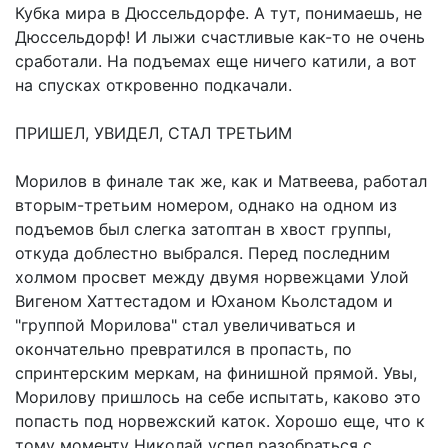
Кубка мира в Дюссельдорфе. А тут, понимаешь, не
Дюссельдорф! И лыжи счастливые как-то не очень
сработали. На подъемах еще ничего катили, а вот
на спусках откровенно подкачали.
ПРИШЕЛ, УВИДЕЛ, СТАЛ ТРЕТЬИМ
Морилов в финале так же, как и Матвеева, работал
вторым-третьим номером, однако на одном из
подъемов был слегка затоптан в хвост группы,
откуда доблестно выбрался. Перед последним
холмом просвет между двумя норвежцами Улой
Вигеном Хаттестадом и Юханом Кьолстадом и
"группой Морилова" стал увеличиваться и
окончательно превратился в пропасть, по
спринтерским меркам, на финишной прямой. Увы,
Морилову пришлось на себе испытать, каково это
попасть под норвежский каток. Хорошо еще, что к
тому моменту Николай успел разобраться с