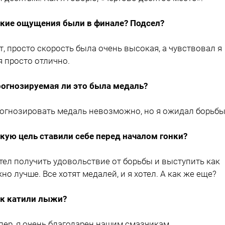
акие ощущения были в финале? Подсел?
ет, просто скорость была очень высокая, а чувствовал я
я просто отлично.
рогнозируемая ли это была медаль?
рогнозировать медаль невозможно, но я ожидал борьбы
акую цель ставили себе перед началом гонки?
отел получить удовольствие от борьбы и выступить как
но лучше. Все хотят медалей, и я хотел. А как же еще?
ак катили лыжи?
упер, я очень благодарен нашим смазчикам.