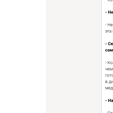
- Н
- Н
эта
- С
сам
- К
чем
гот
в д
мед
- Н
- С