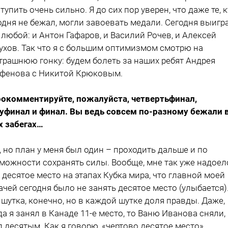
тупить очень сильно. Я до сих пор уверен, что даже те, 
одня не бежал, могли завоевать медали. Сегодня выигр
 любой: и Антон Гафаров, и Василий Рочев, и Алексей
ухов. Так что я с большим оптимизмом смотрю на
трашнюю гонку: будем болеть за наших ребят Андрея
фенова с Никитой Крюковым.
рокомментируйте, пожалуйста, четвертьфинал,
уфинал и финал. Вы ведь совсем по-разному бежали 
х забегах…
а, но план у меня был один – проходить дальше и по
можности сохранять силы. Вообще, мне так уже надоел
 десятое место на этапах Кубка мира, что главной моей
ачей сегодня было не занять десятое место (улыбается)
 шутка, конечно, но в каждой шутке доля правды. Даже,
да я занял в Канаде 11-е место, то Ваню Иванова сняли, 
л десятым. Как я говорю, «чертово десятое место».