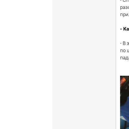
раз
при
- К
- В
по 
пад