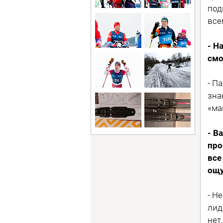
под
все
- Н
смо
- П
зна
«ма
- В
про
все
ощу
- Н
лид
нет