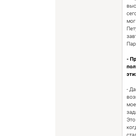
выс
сег
мог
Пет
зав
Пар
- П
пол
эти
- Д
воз
мое
зад
Это
ког
ста