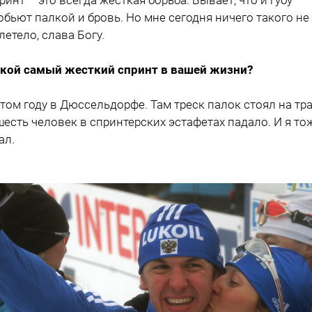
обьют палкой и бровь. Но мне сегодня ничего такого не
летело, слава Богу.
акой самый жесткий спринт в вашей жизни?
 этом году в Дюссельдорфе. Там треск палок стоял на тра
шесть человек в спринтерских эстафетах падало. И я то
ал.