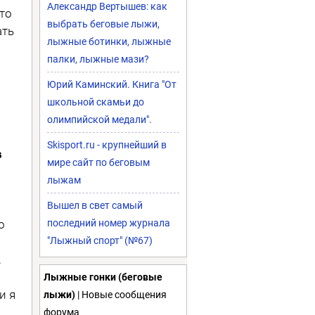
Александр Вертышев: как
кто
выбрать беговые лыжи,
ать
лыжные ботинки, лыжные
палки, лыжные мази?
Юрий Каминский. Книга "От
школьной скамьи до
олимпийской медали".
Skisport.ru - крупнейший в
в
мире сайт по беговым
лыжам
Вышел в свет самый
о
последний номер журнала
"Лыжный спорт" (№67)
.
Лыжные гонки (беговые
и я
лыжи)
| Новые сообщения
форума