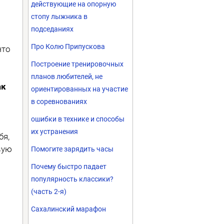
действующие на опорную
стопу лыжника в
подседаниях
Про Колю Припускова
что
Построение тренировочных
планов любителей, не
ак
ориентированных на участие
в соревнованиях
ошибки в технике и способы
их устранения
бя,
вую
Помогите зарядить часы
Почему быстро падает
популярность классики?
(часть 2-я)
Сахалинский марафон