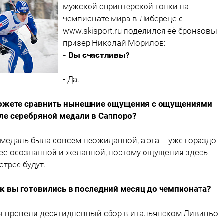
мужской спринтерской гонки на
чемпионате мира в Либереце с
www.skisport.ru поделился её бронзовы
призер Николай Морилов:
- Вы счастливы?
- Да.
ожете сравнить нынешние ощущения с ощущениями
ле серебряной медали в Саппоро?
а медаль была совсем неожиданной, а эта – уже гораздо
ее осознанной и желанной, поэтому ощущения здесь
стрее будут.
ак вы готовились в последний месяц до чемпионата?
ы провели десятидневный сбор в итальянском Ливиньо