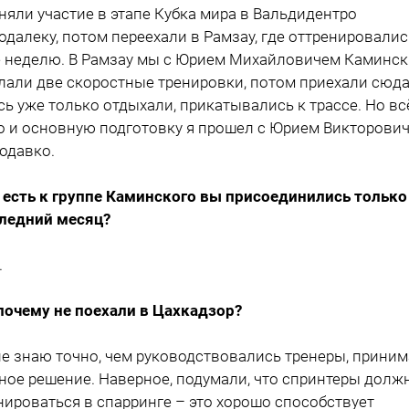
няли участие в этапе Кубка мира в Вальдидентро
одалеку, потом переехали в Рамзау, где оттренировалис
 неделю. В Рамзау мы с Юрием Михайловичем Каминс
лали две скоростные тренировки, потом приехали сюда,
сь уже только отдыхали, прикатывались к трассе. Но вс
о и основную подготовку я прошел с Юрием Викторови
одавко.
о есть к группе Каминского вы присоединились только
ледний месяц?
.
 почему не поехали в Цахкадзор?
 не знаю точно, чем руководствовались тренеры, приним
ное решение. Наверное, подумали, что спринтеры долж
нироваться в спарринге – это хорошо способствует