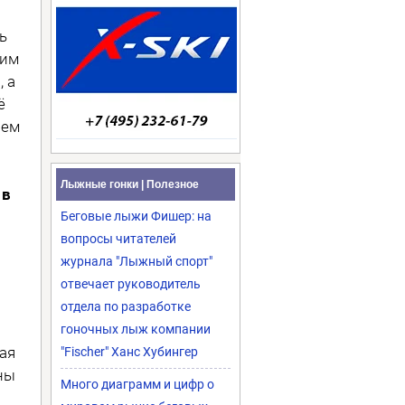
ь
ким
 а
ё
чем
Лыжные гонки | Полезное
 в
Беговые лыжи Фишер: на
вопросы читателей
журнала "Лыжный спорт"
отвечает руководитель
отдела по разработке
гоночных лыж компании
ая
"Fischer" Ханс Хубингер
ны
Много диаграмм и цифр о