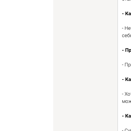
- К
- Н
себ
- П
- П
- К
- Х
мож
- К
- С