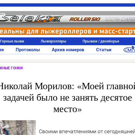
АМА
Горные лыжи
Лыжероллеры
Прыжки / двоеборье
ии
Протоколы
Архив номеров
Статьи
ЖНЫЕ ГОНКИ
Николай Морилов: «Моей главно
задачей было не занять десятое
место»
Своими впечатлениями от сегодняшне