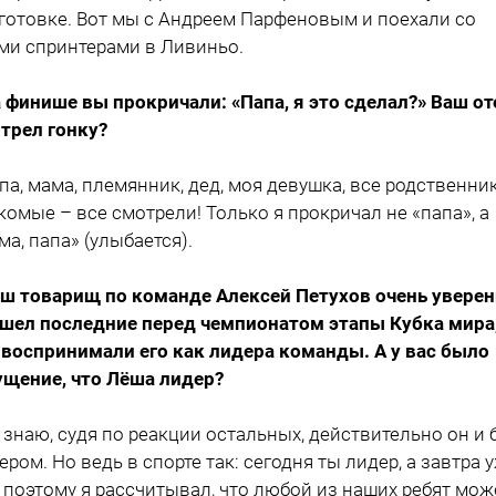
готовке. Вот мы с Андреем Парфеновым и поехали со
ми спринтерами в Ливиньо.
а финише вы прокричали: «Папа, я это сделал?» Ваш от
трел гонку?
апа, мама, племянник, дед, моя девушка, все родственник
комые – все смотрели! Только я прокричал не «папа», а
ма, папа» (улыбается).
аш товарищ по команде Алексей Петухов очень увере
шел последние перед чемпионатом этапы Кубка мира,
 воспринимали его как лидера команды. А у вас было
щение, что Лёша лидер?
е знаю, судя по реакции остальных, действительно он и
ером. Но ведь в спорте так: сегодня ты лидер, а завтра 
, поэтому я рассчитывал, что любой из наших ребят мож