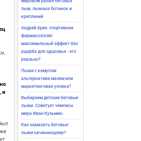
мировом рынке беговых
лыж, лыжных ботинок и
креплений
Андрей Арих: спортивная
ец
фармакология:
максимальный эффект без
ущерба для здоровья - это
и,
реально?
Лыжи с камусом:
альтернатива мазям или
нно
маркетинговая уловка?
 и
Выбираем детские беговые
лыжи. Советует чемпион
мира Иван Кузьмин.
 был
Как намазать беговые
уже
лыжи начинающему?
ет