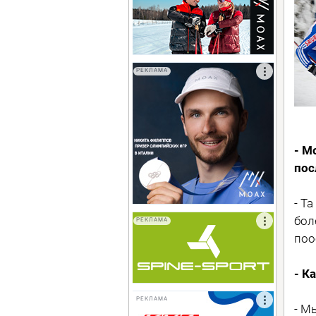
РЕКЛАМА
- М
пос
- Т
бол
РЕКЛАМА
поо
- К
РЕКЛАМА
- М