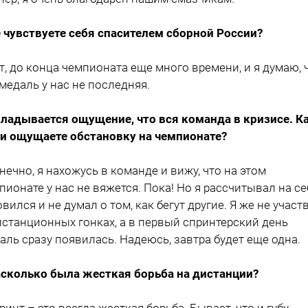
е чувствуете себя спасителем сборной России?
ет, до конца чемпионата еще много времени, и я думаю, 
 медаль у нас не последняя.
кладывается ощущение, что вся команда в кризисе. К
и ощущаете обстановку на чемпионате?
онечно, я нахожусь в команде и вижу, что на этом
пионате у нас не вяжется. Пока! Но я рассчитывал на се
овился и не думал о том, как бегут другие. Я же не участ
истанционных гонках, а в первый спринтерский день
аль сразу появилась. Надеюсь, завтра будет еще одна.
асколько была жесткая борьба на дистанции?
принт – это всегда жесткая борьба. Бывает, что и губу