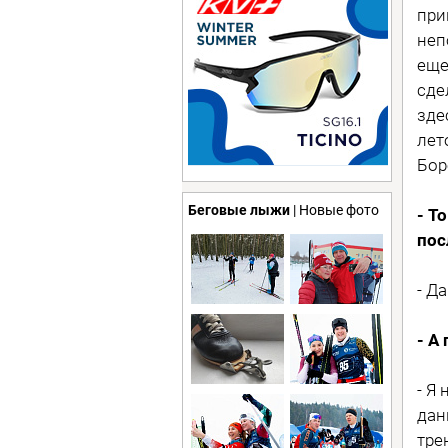
при
неп
еще
сде
зде
лет
Бор
Беговые лыжи
| Новые фото
- Т
пос
- Да
- А
- Я
дан
тре