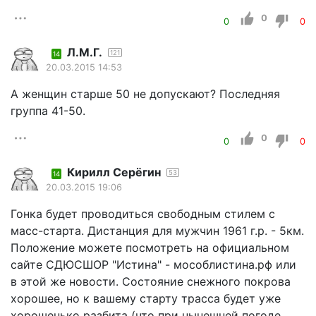
0
0
0
Л.М.Г.
121
14
20.03.2015 14:53
А женщин старше 50 не допускают? Последняя
группа 41-50.
0
0
0
Кирилл Серёгин
53
14
20.03.2015 19:06
Гонка будет проводиться свободным стилем с
масс-старта. Дистанция для мужчин 1961 г.р. - 5км.
Положение можете посмотреть на официальном
сайте СДЮСШОР "Истина" - мособлистина.рф или
в этой же новости. Состояние снежного покрова
хорошее, но к вашему старту трасса будет уже
хорошенько разбита (что при нынешней погоде