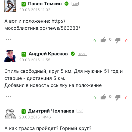
Павел Темкин
829
16
20.03.2015 11:02
А вот и положение: http://
мособлистина.рф/news/563283/
0
0
0
Андрей Краснов
19091
23
20.03.2015 11:55
Стиль свободный, круг 5 км. Для мужчин 51 год и
старше - дистанция 5 км.
Добавил в новость ссылку на положение
0
0
0
Дмитрий Челпанов
218
14
20.03.2015 14:46
А как трасса пройдет? Горный круг?