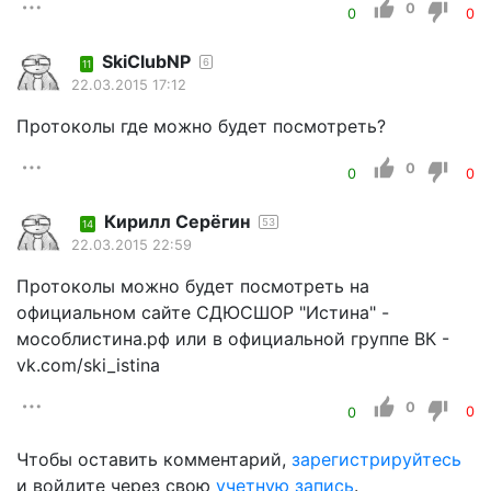
0
0
0
SkiClubNP
6
11
22.03.2015 17:12
Протоколы где можно будет посмотреть?
0
0
0
Кирилл Серёгин
53
14
22.03.2015 22:59
Протоколы можно будет посмотреть на
официальном сайте СДЮСШОР "Истина" -
мособлистина.рф или в официальной группе ВК -
vk.com/ski_istina
0
0
0
Чтобы оставить комментарий,
зарегистрируйтесь
и войдите через свою
учетную запись
.