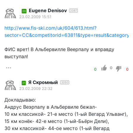
Eugene Denisov
2087
20
23.02.2009 15:51
http://www.fis-ski.com/uk/604/613.html?
sector=CC&competitorid=63811&type=result&category
ФИС врет! В Альбервилле Веерпалу и вправду
выступал!
0
0
0
Я Скромный
3050
21
23.02.2009 22:32
Докладываю:
Андрус Веэрпалу в Альбервиле бежал-
10 км классикой- 21-е место (1-ый Вегард Ульванг),
15 км конёк- 42-е место (1-ый-Бьёрн Дели),
30 км классикой- 44-ое место (1-ый Вегард