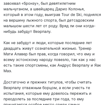
завоевал «бронзу», был девятилетним
мальчуганом, а швейцарец Дарио Колонья,
который в этом году, выиграв Tour de Ski, поднялся
на вершину лыжного спорта, был детсадовским
малышом шести лет от роду. Вряд ли они когда-
нибудь забудут Веэрпалу.
Как не забудут и люди, которые последние лет
двадцать живут сознательной жизнью. Тренер
Мати Алавер был прав, когда говорил, что ему и
всему эстонскому народу повезло, так как у нас
есть такие спортсмены, как Андрус Веэрпалу и Яак
Маэ.
Достаточно и прежних титулов, чтобы считать
Веэрпалу отважным борцом, а если учесть те
испытания, которые ему довелось пережить и
преодолеть за последние три года, то ему
причитается особое место среди самых