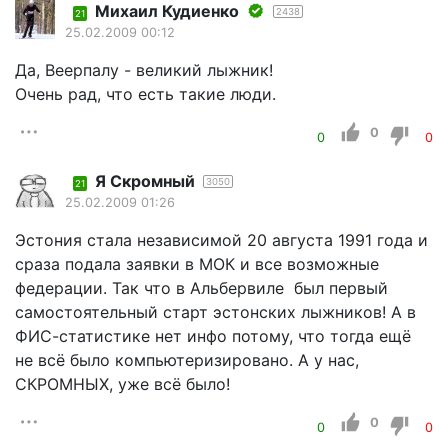
Михаил Кудиенко
2438
21
25.02.2009 00:12
Да, Веерпалу - великий лыжник!
Очень рад, что есть такие люди.
0
0
0
Я Скромный
3050
21
25.02.2009 01:26
Эстония стала независимой 20 августа 1991 года и
сраза подала заявки в МОК и все возможные
федерации. Так что в Альбервиле был первый
самостоятельный старт эстонских лыжников! А в
ФИС-статистике нет инфо потому, что тогда ещё
не всё было компьютеризировано. А у нас,
СКРОМНЫХ, уже всё было!
0
0
0