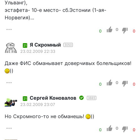
Ульванг),
эстафета- 10-е место- сб.Эстонии (1-ая-
Норвегия)...
0
0
0
Я Скромный
3050
21
23.02.2009 22:33
Даже ФИС обманывает доверчивых болельщиков!
))
0
0
0
Сергей Коновалов
3665
21
23.02.2009 23:07
Но Скромного-то не обманешь!
))
0
0
0