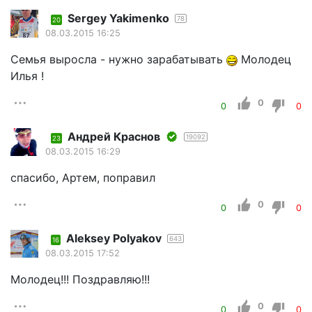
Sergey Yakimenko
78
20
08.03.2015 16:25
Семья выросла - нужно зарабатывать
Молодец
Илья !
0
0
0
Андрей Краснов
19092
23
08.03.2015 16:29
спасибо, Артем, поправил
0
0
0
Aleksey Polyakov
643
16
08.03.2015 17:52
Молодец!!! Поздравляю!!!
0
0
0