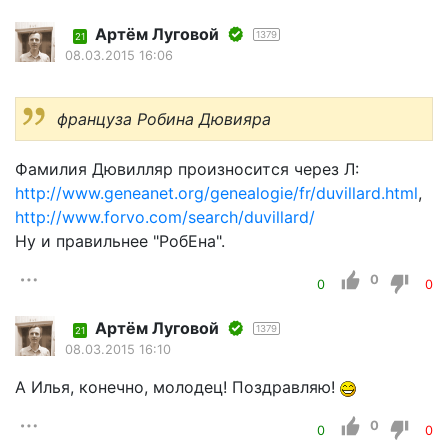
Артём Луговой
1379
21
08.03.2015 16:06
француза Робина Дювияра
Фамилия Дювилляр произносится через Л:
http://www.geneanet.org/genealogie/fr/duvillard.html
,
http://www.forvo.com/search/duvillard/
Ну и правильнее "РобЕна".
0
0
0
Артём Луговой
1379
21
08.03.2015 16:10
А Илья, конечно, молодец! Поздравляю!
0
0
0