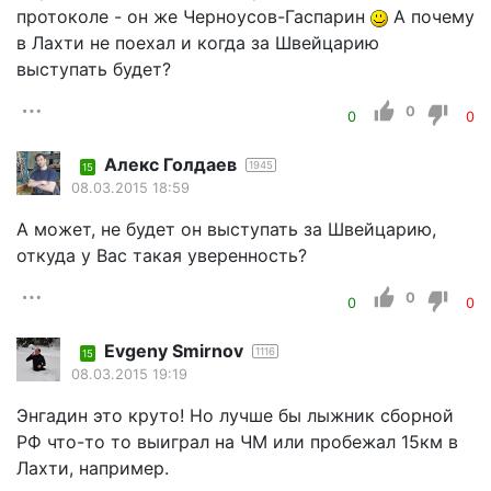
протоколе - он же Черноусов-Гаспарин
А почему
в Лахти не поехал и когда за Швейцарию
выступать будет?
0
0
0
Алекс Голдаев
1945
15
08.03.2015 18:59
А может, не будет он выступать за Швейцарию,
откуда у Вас такая уверенность?
0
0
0
Evgeny Smirnov
1116
15
08.03.2015 19:19
Энгадин это круто! Но лучше бы лыжник сборной
РФ что-то то выиграл на ЧМ или пробежал 15км в
Лахти, например.