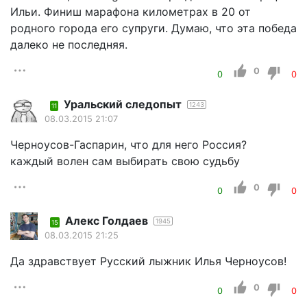
Ильи. Финиш марафона километрах в 20 от
родного города его супруги. Думаю, что эта победа
далеко не последняя.
0
0
0
Уральский следопыт
1243
11
08.03.2015 21:07
Черноусов-Гаспарин, что для него Россия?
каждый волен сам выбирать свою судьбу
0
0
0
Алекс Голдаев
1945
15
08.03.2015 21:25
Да здравствует Русский лыжник Илья Черноусов!
0
0
0