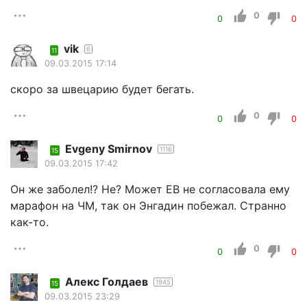
0
0
0
vik
6
11
09.03.2015 17:14
скоро за швецарию будет бегать.
0
0
0
Evgeny Smirnov
1116
15
09.03.2015 17:42
Он же заболел!? Не? Может ЕВ не согласовала ему
марафон на ЧМ, так он Энгадин побежал. Странно
как-то.
0
0
0
Алекс Голдаев
1945
15
09.03.2015 23:29