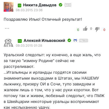
Никита Давыдов
1130
13
08.03.2015 23:36
Поздравляю Илью! Отличный результат!
0
0
0
Алексей Ильвовский
27883
23
09.03.2015 01:28
Уральский следопыт: ну конечно, а еще жаль, что
за такую "измену Родине" сейчас не
расстреливают.
...Итальянцы и ирландцы гордятся своими
знаменитыми выходцами в Штатах, мы НАШЕМУ
лыжнику, призеру ОИ в Сочи, тупо завидуем и
жалеем лишь о том, что у нас руки коротки. Вот
потому так и живем, любезный следопыт, что ПМЖ
в Швейцарии некоторые уральцы воспринимают
как неслыханную удачу.