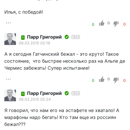
Илья, с победой!
0
0
0
Парр Григорий
1844
11
09.03.2015 02:19
А я сегодня Гатчинский бежал - это круто! Такое
состояние, что быстрее несколько раз на Альпе де
Чермис забежать! Супер испытание!
0
0
0
Парр Григорий
1844
11
09.03.2015 02:24
Я говорил, что нам его на эстафете не хватало! А
марафоны надо бегать! Кто там еще из россиян
бежал???