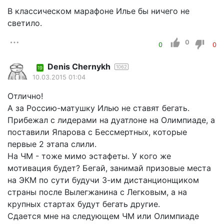
В классическом марафоне Илье бы ничего не
светило.
0
0
0
Denis Chernykh
1062
19
10.03.2015 01:04
Отлично!
А за Россию-матушку Илью не ставят бегать.
Прибежал с лидерами на дуатлоне на Олимпиаде, а
поставили Япарова с Бессмертных, которые
первые 2 этапа слили.
На ЧМ - тоже мимо эстафеты. У кого же
мотивация будет? Бегай, занимай призовые места
на ЭКМ по сути будучи 3-им дистанционщиком
страны после Вылегжанина с Легковым, а на
крупных стартах будут бегать другие.
Сдается мне на следующем ЧМ или Олимпиаде