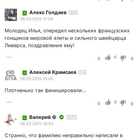
Алекс Голдаев
1945
15
08.03.2015 17:59
Молодец Илья, опередил нескольких французских
гонщиков мировой элиты и сильного швейцарца
Ливерса, поздравления ему!
0
0
0
Алексей Крамсаев
204
21
08.03.2015 18:05
Плотненько так финишировали...
0
0
0
Валерий Ф
12757
12
08.03.2015 18:53
Странно, что фамилию неправильно написали в