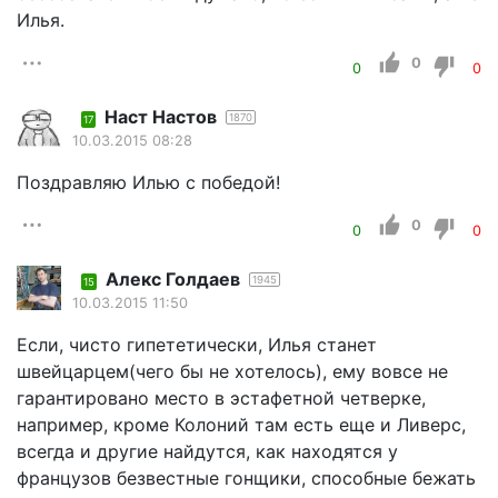
Илья.
0
0
0
Наст Настов
1870
17
10.03.2015 08:28
Поздравляю Илью с победой!
0
0
0
Алекс Голдаев
1945
15
10.03.2015 11:50
Если, чисто гипететически, Илья станет
швейцарцем(чего бы не хотелось), ему вовсе не
гарантировано место в эстафетной четверке,
например, кроме Колоний там есть еще и Ливерс,
всегда и другие найдутся, как находятся у
французов безвестные гонщики, способные бежать