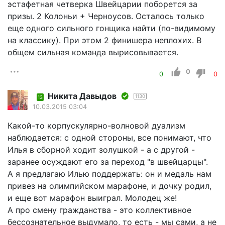
эстафетная четверка Швейцарии поборется за
призы. 2 Колоньи + Черноусов. Осталось только
еще одного сильного гонщика найти (по-видимому
на классику). При этом 2 финишера неплохих. В
общем сильная команда вырисовывается.
0
0
0
Никита Давыдов
1130
13
10.03.2015 03:04
Какой-то корпускулярно-волновой дуализм
наблюдается: с одной стороны, все понимают, что
Илья в сборной ходит золушкой - а с другой -
заранее осуждают его за переход "в швейцарцы".
А я предлагаю Илью поддержать: он и медаль нам
привез на олимпийском марафоне, и дочку родил,
и еще вот марафон выиграл. Молодец же!
А про смену гражданства - это коллективное
бессознательное выдумало, то есть - мы сами, а не