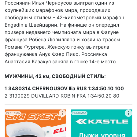
Россиянин Илья Черноусов выиграл один из
крупнейших марафонов мира, проходящих
свободным стилем - 42-километровый марафон
Engadin в Швейцарии. На финише он опередил
призера недавнего чемпионата мира в Фалуне
француза Робена Дювилляра и хозяина трассы
Романа Фургера. Женскую гонку выиграла
француженка Анук Фэвр Пико. Россиянка
Анастасия Казакул заняла в гонке 14-е место.
МУЖЧИНЫ, 42 км, СВОБОДНЫЙ СТИЛЬ:
1 3480314 CHERNOUSOV Ilia RUS 1:34:50.10 100
2 3190029 DUVILLARD ROBIN FRA 1:34:50.20 80
РЕКЛАМА
РЕКЛАМА