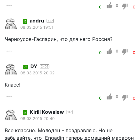
0
0
0
andru
527
12
08.03.2015 19:51
Черноусов-Гаспарин, что для него Россия?
0
0
0
DY
2409
22
08.03.2015 20:02
Класс!
0
0
0
Kirill Kowalew
117
14
08.03.2015 20:40
Все классно. Молодец - поздравляю. Но не
забывайте, что Engadin теперь домашний марафон