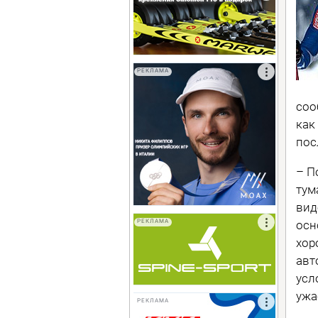
РЕКЛАМА
соо
как
пос
– П
тум
вид
осн
РЕКЛАМА
хор
авт
усл
ужа
РЕКЛАМА