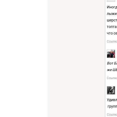
Иногд
лыжи 
шерст
топта
что с
Ссылк
Вот Б
же ШЁ
Ссылк
Удивл
групп
Ссылк