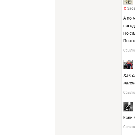
Заба
А по 
погод
Но си
Поэто
Ссылк
Как о
напри
Ссылк
Если 
Ссылк