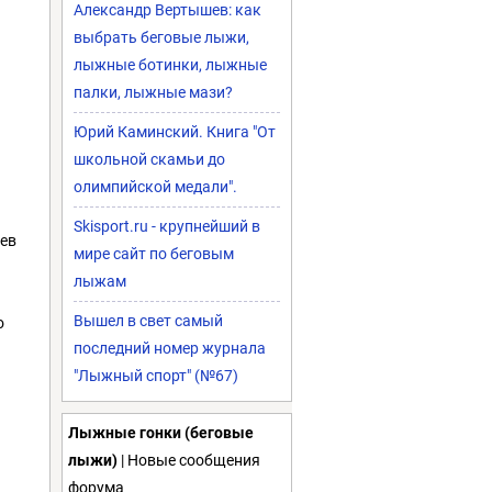
Александр Вертышев: как
выбрать беговые лыжи,
лыжные ботинки, лыжные
палки, лыжные мази?
Юрий Каминский. Книга "От
школьной скамьи до
олимпийской медали".
Skisport.ru - крупнейший в
цев
мире сайт по беговым
лыжам
Вышел в свет самый
о
последний номер журнала
"Лыжный спорт" (№67)
Лыжные гонки (беговые
лыжи)
| Новые сообщения
форума