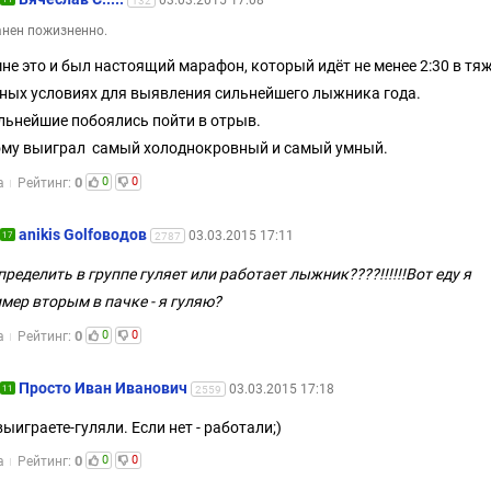
03.03.2015 17:08
132
нен пожизненно.
мне это и был настоящий марафон, который идёт не менее 2:30 в тя
ных условиях для выявления сильнейшего лыжника года.
льнейшие побоялись пойти в отрыв.
му выиграл самый холоднокровный и самый умный.
0
0
0
а
Рейтинг:
anikis Golfоводов
03.03.2015 17:11
17
2787
пределить в группе гуляет или работает лыжник????!!!!!!Вот еду я
мер вторым в пачке - я гуляю?
0
0
0
а
Рейтинг:
Просто Иван Иванович
03.03.2015 17:18
11
2559
выиграете-гуляли. Если нет - работали;)
0
0
0
а
Рейтинг: