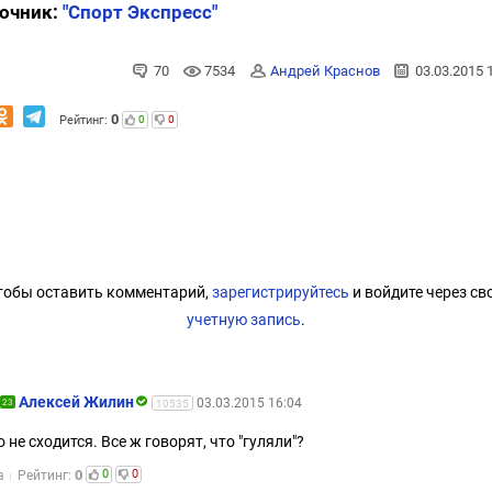
очник:
"Спорт Экспресс"
70
7534
Андрей Краснов
03.03.2015 
0
Рейтинг:
0
0
тобы оставить комментарий,
зарегистрируйтесь
и войдите через св
учетную запись
.
Алексей Жилин
03.03.2015 16:04
23
10535
о не сходится. Все ж говорят, что "гуляли"?
0
0
0
а
Рейтинг: