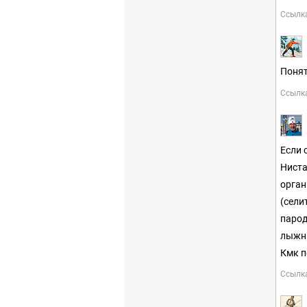
Ссылк
Понят
Ссылк
Если 
Ниста
орган
(сели
парод
лыжни
Кмк п
Ссылк