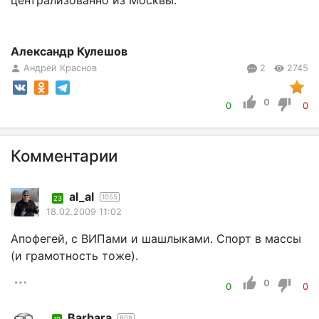
централизованно из Москвы.
Александр Кулешов
Андрей Краснов
2
2745
0
0
0
Комментарии
al_al
1055
23
18.02.2009 11:02
Апофегей, с ВИПами и шашлыками. Спорт в массы
(и грамотность тоже).
0
0
0
Barbara
808