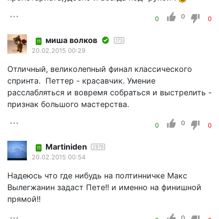
0
0
0
миша волков
173
11
20.02.2015 00:29
Отличный, великолепный финал классического
спринта. Петтер - красавчик. Умение
расслабляться и вовремя собраться и выстрелить -
признак большого мастерства.
0
0
0
Martiniden
2979
11
20.02.2015 00:54
Надеюсь что где нибудь на полтинничке Макс
Вылегжанин задаст Пете!! и именно на финишной
прямой!!
0