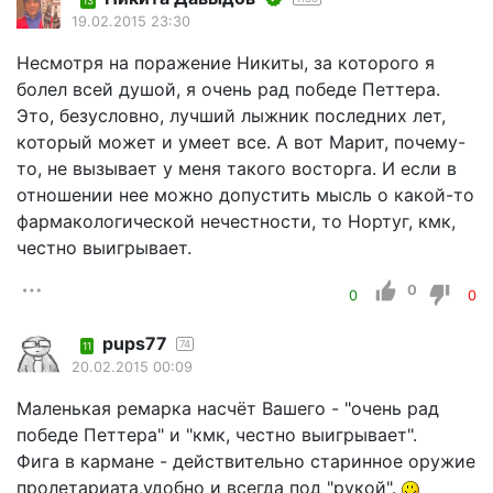
13
19.02.2015 23:30
Несмотря на поражение Никиты, за которого я
болел всей душой, я очень рад победе Петтера.
Это, безусловно, лучший лыжник последних лет,
который может и умеет все. А вот Марит, почему-
то, не вызывает у меня такого восторга. И если в
отношении нее можно допустить мысль о какой-то
фармакологической нечестности, то Нортуг, кмк,
честно выигрывает.
0
0
0
pups77
74
11
20.02.2015 00:09
Маленькая ремарка насчёт Вашего - "очень рад
победе Петтера" и "кмк, честно выигрывает".
Фига в кармане - действительно старинное оружие
пролетариата,удобно и всегда под "рукой".