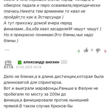
обморок падала и перо осваивала,периодически
плачась.Никита тем временем то квал не
пройдёт,то как в Эстерсунде )
А тут прихожу домой вчера перед
финалами...Ба,оба квал засадили!И чешут чешут )
Но я прекрасно понимаю:Это блины,чьи надо
блины )
0
0
0
александр анохин
666
12
21.02.2015 14:14
Дело не блинах,а в длине дистинции,которая была
длинноватой для спринтеров.
Вот и выиграли марафонцы.Раньше в Фалуне не
пробегали по мосту за 200м до
финиша,а финишировали против нынешней
прямой.В таком случае Крюков-бы