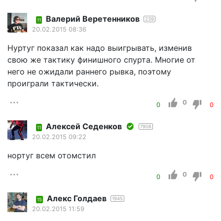
Валерий Веретенников
239
11
20.02.2015 08:36
Нуртуг показал как надо выигрывать, изменив
свою же тактику финишного спурта. Многие от
него не ожидали раннего рывка, поэтому
проиграли тактически.
0
0
0
Алексей Седенков
7908
11
20.02.2015 09:22
нортуг всем отомстил
0
0
0
Алекс Голдаев
1945
15
20.02.2015 11:59