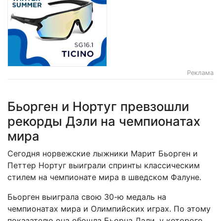
Реклама
Бьорген и Нортуг превзошли
рекорды Дэли на чемпионатах
мира
Сегодня норвежские лыжники Марит Бьорген и
Петтер Нортуг выиграли спринты классическим
стилем на чемпионате мира в шведском Фалуне.
Бьорген выиграла свою 30-ю медаль на
чемпионатах мира и Олимпийских играх. По этому
показателю она обошла Бьорна Дэли, у которого