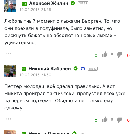
Алексей Жилин
10538
23
19.02.2015 21:35
Любопытный момент с лыжами Бьорген. То, что
они поехали в полуфинале, было заметно, но
рискнуть бежать на абсолютно новых лыжах -
удивительно.
0
0
0
Николай Кабанен
10312
14
19.02.2015 21:50
Петтер молодец, всё сделал правильно. А вот
Никита проиграл тактически, пропустил всех уже
на первом подъёме.. Обидно и не только ему
одному.
0
0
0
Никита Давыдов
1130