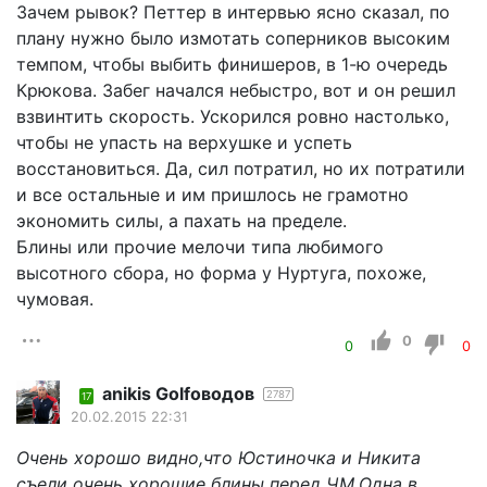
Зачем рывок? Петтер в интервью ясно сказал, по
плану нужно было измотать соперников высоким
темпом, чтобы выбить финишеров, в 1-ю очередь
Крюкова. Забег начался небыстро, вот и он решил
взвинтить скорость. Ускорился ровно настолько,
чтобы не упасть на верхушке и успеть
восстановиться. Да, сил потратил, но их потратили
и все остальные и им пришлось не грамотно
экономить силы, а пахать на пределе.
Блины или прочие мелочи типа любимого
высотного сбора, но форма у Нуртуга, похоже,
чумовая.
0
0
0
anikis Golfоводов
2787
17
20.02.2015 22:31
Очень хорошо видно,что Юстиночка и Никита
съели очень хорошие блины перед ЧМ.Одна в