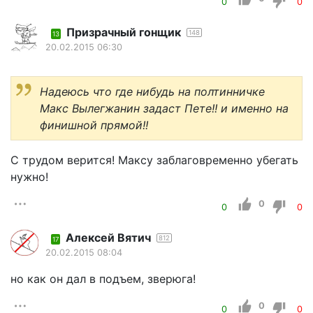
0
0
Призрачный гонщик
148
13
20.02.2015 06:30
Надеюсь что где нибудь на полтинничке
Макс Вылегжанин задаст Пете!! и именно на
финишной прямой!!
С трудом верится! Максу заблаговременно убегать
нужно!
0
0
0
Алексей Вятич
812
17
20.02.2015 08:04
но как он дал в подъем, зверюга!
0
0
0