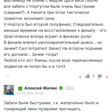
масленицу не блины с медом (да и весь сезон)
все забеги с Нортугом были очень быстрыми
(самыми?). А Никита при этом тактически
грамотно экономил силы
У Нортуга был второй полуфинал. Следовательно
меньше времени на восстановление к финалу - это
практически всегда играет в финалах роль!
В финале влепил умопомрачительный рывок... но
зачем? Сил потратил! Закис! На втором подъеме
его догнали... Зачем тогда?
Любой кто ест блины, после всех перечисленных
подвигов не попал бы и в топ3
0
0
0
Алексей Жилин
10538
23
20.02.2015 20:36
Забеги были быстрыми, т.к. желательно было и
товарищей лаки-лузерами протащить.