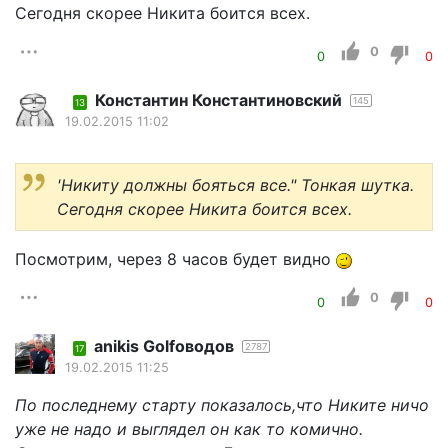
Сегодня скорее Никита боится всех.
0
0
0
Константин Константиновский
145
13
19.02.2015 11:02
'Никиту должны бояться все." Тонкая шутка.
Сегодня скорее Никита боится всех.
Посмотрим, через 8 часов будет видно
0
0
0
anikis Golfоводов
2787
17
19.02.2015 11:25
По последнему старту показалось,что Никите ничо
уже не надо и выглядел он как то комично.