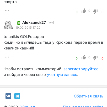
спорта.
0
0
0
Aleksandr27
292
11
19.02.2015 17:22
to anikis GOLFоводов
Комично выглядешь ты,а у Крюкова первое время в
квалификации!!!
0
0
0
Чтобы оставить комментарий,
зарегистрируйтесь
и войдите через свою
учетную запись
.
Обратная связь
© 2020
Журнал
Полная версия сайта