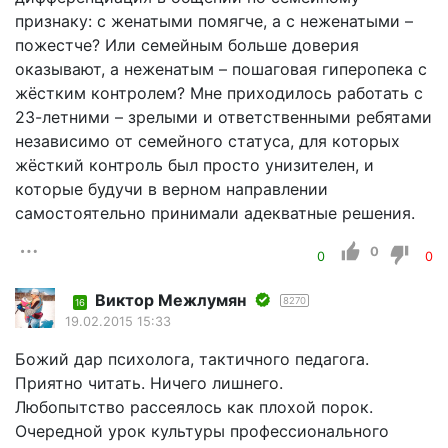
признаку: с женатыми помягче, а с неженатыми –
пожестче? Или семейным больше доверия
оказывают, а неженатым – пошаговая гиперопека с
жёстким контролем? Мне приходилось работать с
23-летними – зрелыми и ответственными ребятами
независимо от семейного статуса, для которых
жёсткий контроль был просто унизителен, и
которые будучи в верном направлении
самостоятельно принимали адекватные решения.
0
0
0
Виктор Межлумян
8270
16
19.02.2015 15:33
Божий дар психолога, тактичного педагога.
Приятно читать. Ничего лишнего.
Любопытство рассеялось как плохой порок.
Очередной урок культуры профессионального