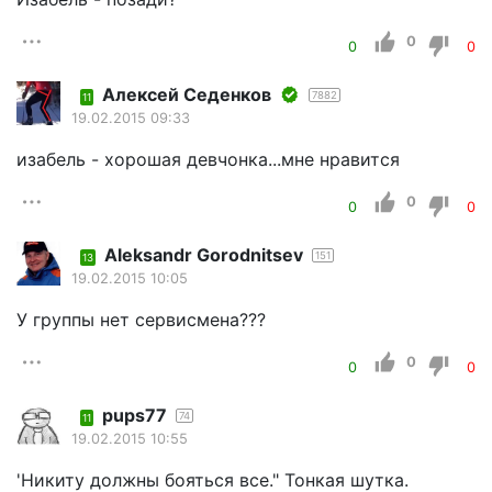
0
0
0
Алексей Седенков
7882
11
19.02.2015 09:33
изабель - хорошая девчонка...мне нравится
0
0
0
Aleksandr Gorodnitsev
151
13
19.02.2015 10:05
У группы нет сервисмена???
0
0
0
pups77
74
11
19.02.2015 10:55
'Никиту должны бояться все." Тонкая шутка.